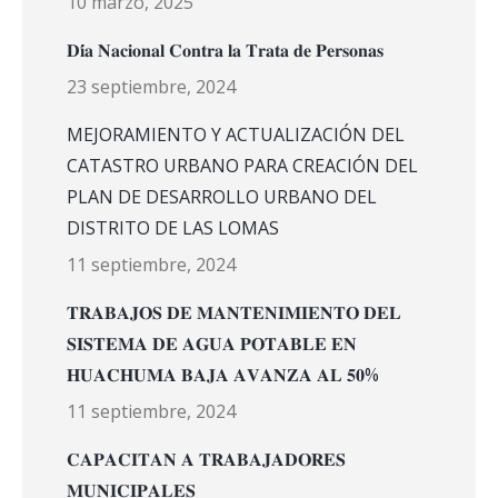
10 marzo, 2025
𝐃𝐢́𝐚 𝐍𝐚𝐜𝐢𝐨𝐧𝐚𝐥 𝐂𝐨𝐧𝐭𝐫𝐚 𝐥𝐚 𝐓𝐫𝐚𝐭𝐚 𝐝𝐞 𝐏𝐞𝐫𝐬𝐨𝐧𝐚𝐬
23 septiembre, 2024
MEJORAMIENTO Y ACTUALIZACIÓN DEL
CATASTRO URBANO PARA CREACIÓN DEL
PLAN DE DESARROLLO URBANO DEL
DISTRITO DE LAS LOMAS
11 septiembre, 2024
𝐓𝐑𝐀𝐁𝐀𝐉𝐎𝐒 𝐃𝐄 𝐌𝐀𝐍𝐓𝐄𝐍𝐈𝐌𝐈𝐄𝐍𝐓𝐎 𝐃𝐄𝐋
𝐒𝐈𝐒𝐓𝐄𝐌𝐀 𝐃𝐄 𝐀𝐆𝐔𝐀 𝐏𝐎𝐓𝐀𝐁𝐋𝐄 𝐄𝐍
𝐇𝐔𝐀𝐂𝐇𝐔𝐌𝐀 𝐁𝐀𝐉𝐀 𝐀𝐕𝐀𝐍𝐙𝐀 𝐀𝐋 𝟓𝟎%
11 septiembre, 2024
𝐂𝐀𝐏𝐀𝐂𝐈𝐓𝐀𝐍 𝐀 𝐓𝐑𝐀𝐁𝐀𝐉𝐀𝐃𝐎𝐑𝐄𝐒
𝐌𝐔𝐍𝐈𝐂𝐈𝐏𝐀𝐋𝐄𝐒