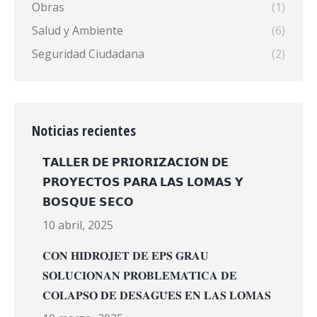
Obras
(1)
Salud y Ambiente
(6)
Seguridad Ciudadana
(2)
Noticias recientes
𝗧𝗔𝗟𝗟𝗘𝗥 𝗗𝗘 𝗣𝗥𝗜𝗢𝗥𝗜𝗭𝗔𝗖𝗜𝗢́𝗡 𝗗𝗘
𝗣𝗥𝗢𝗬𝗘𝗖𝗧𝗢𝗦 𝗣𝗔𝗥𝗔 𝗟𝗔𝗦 𝗟𝗢𝗠𝗔𝗦 𝗬
𝗕𝗢𝗦𝗤𝗨𝗘 𝗦𝗘𝗖𝗢
10 abril, 2025
𝐂𝐎𝐍 𝐇𝐈𝐃𝐑𝐎𝐉𝐄𝐓 𝐃𝐄 𝐄𝐏𝐒 𝐆𝐑𝐀𝐔
𝐒𝐎𝐋𝐔𝐂𝐈𝐎𝐍𝐀𝐍 𝐏𝐑𝐎𝐁𝐋𝐄𝐌𝐀́𝐓𝐈𝐂𝐀 𝐃𝐄
𝐂𝐎𝐋𝐀𝐏𝐒𝐎 𝐃𝐄 𝐃𝐄𝐒𝐀𝐆𝐔̈𝐄𝐒 𝐄𝐍 𝐋𝐀𝐒 𝐋𝐎𝐌𝐀𝐒