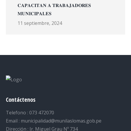
𝐂𝐀𝐏𝐀𝐂𝐈𝐓𝐀𝐍 𝐀 𝐓𝐑𝐀𝐁𝐀𝐉𝐀𝐃𝐎𝐑𝐄𝐒
𝐌𝐔𝐍𝐈𝐂𝐈𝐏𝐀𝐋𝐄𝐒
11 septiembre, 2024
Contáctenos
Telefono : 073 472070
Email : municipalidad@munilaslomas.gob.pe
Dirección : Jr. Miguel Grau Nº 734