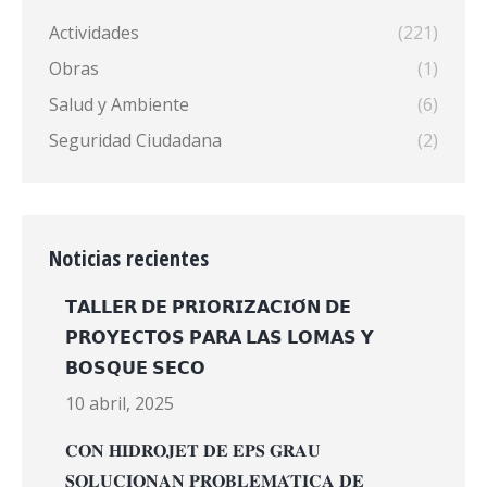
Actividades
(221)
Obras
(1)
Salud y Ambiente
(6)
Seguridad Ciudadana
(2)
Noticias recientes
𝗧𝗔𝗟𝗟𝗘𝗥 𝗗𝗘 𝗣𝗥𝗜𝗢𝗥𝗜𝗭𝗔𝗖𝗜𝗢́𝗡 𝗗𝗘
𝗣𝗥𝗢𝗬𝗘𝗖𝗧𝗢𝗦 𝗣𝗔𝗥𝗔 𝗟𝗔𝗦 𝗟𝗢𝗠𝗔𝗦 𝗬
𝗕𝗢𝗦𝗤𝗨𝗘 𝗦𝗘𝗖𝗢
10 abril, 2025
𝐂𝐎𝐍 𝐇𝐈𝐃𝐑𝐎𝐉𝐄𝐓 𝐃𝐄 𝐄𝐏𝐒 𝐆𝐑𝐀𝐔
𝐒𝐎𝐋𝐔𝐂𝐈𝐎𝐍𝐀𝐍 𝐏𝐑𝐎𝐁𝐋𝐄𝐌𝐀́𝐓𝐈𝐂𝐀 𝐃𝐄