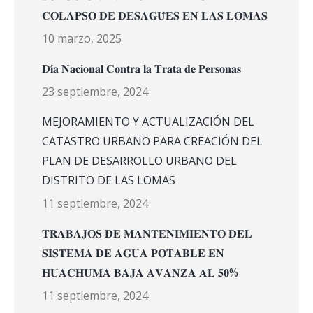
𝐂𝐎𝐋𝐀𝐏𝐒𝐎 𝐃𝐄 𝐃𝐄𝐒𝐀𝐆𝐔̈𝐄𝐒 𝐄𝐍 𝐋𝐀𝐒 𝐋𝐎𝐌𝐀𝐒
10 marzo, 2025
𝐃𝐢́𝐚 𝐍𝐚𝐜𝐢𝐨𝐧𝐚𝐥 𝐂𝐨𝐧𝐭𝐫𝐚 𝐥𝐚 𝐓𝐫𝐚𝐭𝐚 𝐝𝐞 𝐏𝐞𝐫𝐬𝐨𝐧𝐚𝐬
23 septiembre, 2024
MEJORAMIENTO Y ACTUALIZACIÓN DEL
CATASTRO URBANO PARA CREACIÓN DEL
PLAN DE DESARROLLO URBANO DEL
DISTRITO DE LAS LOMAS
11 septiembre, 2024
𝐓𝐑𝐀𝐁𝐀𝐉𝐎𝐒 𝐃𝐄 𝐌𝐀𝐍𝐓𝐄𝐍𝐈𝐌𝐈𝐄𝐍𝐓𝐎 𝐃𝐄𝐋
𝐒𝐈𝐒𝐓𝐄𝐌𝐀 𝐃𝐄 𝐀𝐆𝐔𝐀 𝐏𝐎𝐓𝐀𝐁𝐋𝐄 𝐄𝐍
𝐇𝐔𝐀𝐂𝐇𝐔𝐌𝐀 𝐁𝐀𝐉𝐀 𝐀𝐕𝐀𝐍𝐙𝐀 𝐀𝐋 𝟓𝟎%
11 septiembre, 2024