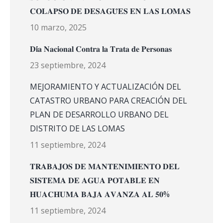
𝐂𝐎𝐋𝐀𝐏𝐒𝐎 𝐃𝐄 𝐃𝐄𝐒𝐀𝐆𝐔̈𝐄𝐒 𝐄𝐍 𝐋𝐀𝐒 𝐋𝐎𝐌𝐀𝐒
10 marzo, 2025
𝐃𝐢́𝐚 𝐍𝐚𝐜𝐢𝐨𝐧𝐚𝐥 𝐂𝐨𝐧𝐭𝐫𝐚 𝐥𝐚 𝐓𝐫𝐚𝐭𝐚 𝐝𝐞 𝐏𝐞𝐫𝐬𝐨𝐧𝐚𝐬
23 septiembre, 2024
MEJORAMIENTO Y ACTUALIZACIÓN DEL
CATASTRO URBANO PARA CREACIÓN DEL
PLAN DE DESARROLLO URBANO DEL
DISTRITO DE LAS LOMAS
11 septiembre, 2024
𝐓𝐑𝐀𝐁𝐀𝐉𝐎𝐒 𝐃𝐄 𝐌𝐀𝐍𝐓𝐄𝐍𝐈𝐌𝐈𝐄𝐍𝐓𝐎 𝐃𝐄𝐋
𝐒𝐈𝐒𝐓𝐄𝐌𝐀 𝐃𝐄 𝐀𝐆𝐔𝐀 𝐏𝐎𝐓𝐀𝐁𝐋𝐄 𝐄𝐍
𝐇𝐔𝐀𝐂𝐇𝐔𝐌𝐀 𝐁𝐀𝐉𝐀 𝐀𝐕𝐀𝐍𝐙𝐀 𝐀𝐋 𝟓𝟎%
11 septiembre, 2024