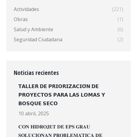
Actividades
(221)
Obras
(1)
Salud y Ambiente
(6)
Seguridad Ciudadana
(2)
Noticias recientes
𝗧𝗔𝗟𝗟𝗘𝗥 𝗗𝗘 𝗣𝗥𝗜𝗢𝗥𝗜𝗭𝗔𝗖𝗜𝗢́𝗡 𝗗𝗘
𝗣𝗥𝗢𝗬𝗘𝗖𝗧𝗢𝗦 𝗣𝗔𝗥𝗔 𝗟𝗔𝗦 𝗟𝗢𝗠𝗔𝗦 𝗬
𝗕𝗢𝗦𝗤𝗨𝗘 𝗦𝗘𝗖𝗢
10 abril, 2025
𝐂𝐎𝐍 𝐇𝐈𝐃𝐑𝐎𝐉𝐄𝐓 𝐃𝐄 𝐄𝐏𝐒 𝐆𝐑𝐀𝐔
𝐒𝐎𝐋𝐔𝐂𝐈𝐎𝐍𝐀𝐍 𝐏𝐑𝐎𝐁𝐋𝐄𝐌𝐀́𝐓𝐈𝐂𝐀 𝐃𝐄