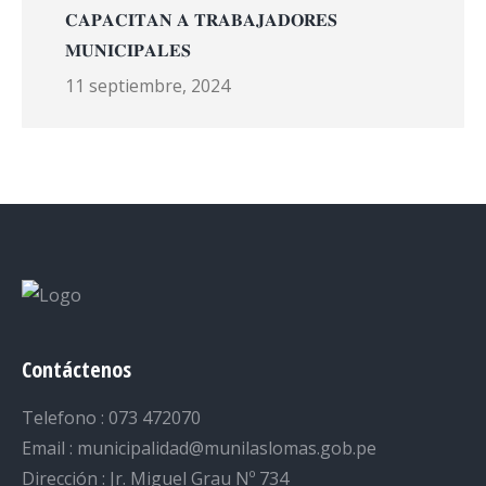
𝐂𝐀𝐏𝐀𝐂𝐈𝐓𝐀𝐍 𝐀 𝐓𝐑𝐀𝐁𝐀𝐉𝐀𝐃𝐎𝐑𝐄𝐒
𝐌𝐔𝐍𝐈𝐂𝐈𝐏𝐀𝐋𝐄𝐒
11 septiembre, 2024
Contáctenos
Telefono : 073 472070
Email : municipalidad@munilaslomas.gob.pe
Dirección : Jr. Miguel Grau Nº 734