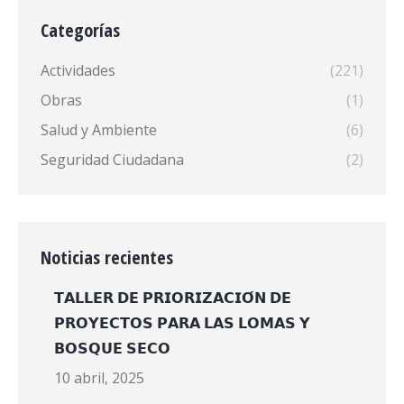
Categorías
Actividades
(221)
Obras
(1)
Salud y Ambiente
(6)
Seguridad Ciudadana
(2)
Noticias recientes
𝗧𝗔𝗟𝗟𝗘𝗥 𝗗𝗘 𝗣𝗥𝗜𝗢𝗥𝗜𝗭𝗔𝗖𝗜𝗢́𝗡 𝗗𝗘
𝗣𝗥𝗢𝗬𝗘𝗖𝗧𝗢𝗦 𝗣𝗔𝗥𝗔 𝗟𝗔𝗦 𝗟𝗢𝗠𝗔𝗦 𝗬
𝗕𝗢𝗦𝗤𝗨𝗘 𝗦𝗘𝗖𝗢
10 abril, 2025