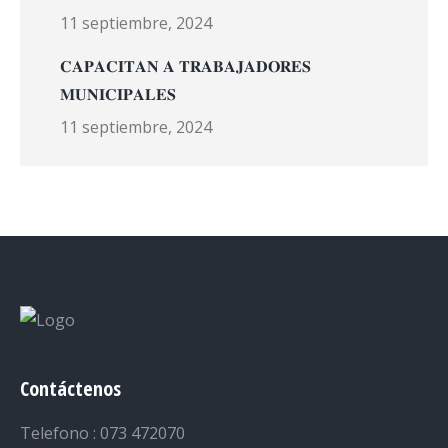
11 septiembre, 2024
𝐂𝐀𝐏𝐀𝐂𝐈𝐓𝐀𝐍 𝐀 𝐓𝐑𝐀𝐁𝐀𝐉𝐀𝐃𝐎𝐑𝐄𝐒
𝐌𝐔𝐍𝐈𝐂𝐈𝐏𝐀𝐋𝐄𝐒
11 septiembre, 2024
Contáctenos
Telefono : 073 472070