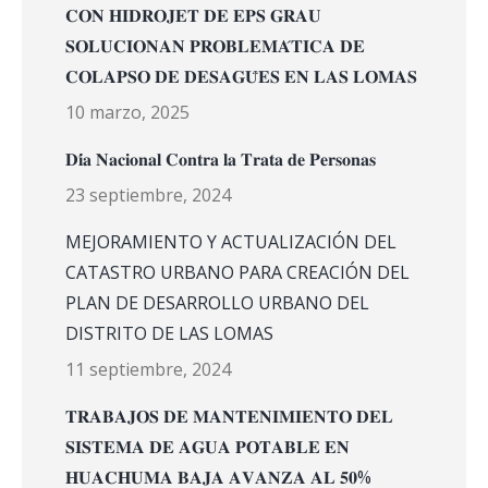
𝐂𝐎𝐍 𝐇𝐈𝐃𝐑𝐎𝐉𝐄𝐓 𝐃𝐄 𝐄𝐏𝐒 𝐆𝐑𝐀𝐔
𝐒𝐎𝐋𝐔𝐂𝐈𝐎𝐍𝐀𝐍 𝐏𝐑𝐎𝐁𝐋𝐄𝐌𝐀́𝐓𝐈𝐂𝐀 𝐃𝐄
𝐂𝐎𝐋𝐀𝐏𝐒𝐎 𝐃𝐄 𝐃𝐄𝐒𝐀𝐆𝐔̈𝐄𝐒 𝐄𝐍 𝐋𝐀𝐒 𝐋𝐎𝐌𝐀𝐒
10 marzo, 2025
𝐃𝐢́𝐚 𝐍𝐚𝐜𝐢𝐨𝐧𝐚𝐥 𝐂𝐨𝐧𝐭𝐫𝐚 𝐥𝐚 𝐓𝐫𝐚𝐭𝐚 𝐝𝐞 𝐏𝐞𝐫𝐬𝐨𝐧𝐚𝐬
23 septiembre, 2024
MEJORAMIENTO Y ACTUALIZACIÓN DEL
CATASTRO URBANO PARA CREACIÓN DEL
PLAN DE DESARROLLO URBANO DEL
DISTRITO DE LAS LOMAS
11 septiembre, 2024
𝐓𝐑𝐀𝐁𝐀𝐉𝐎𝐒 𝐃𝐄 𝐌𝐀𝐍𝐓𝐄𝐍𝐈𝐌𝐈𝐄𝐍𝐓𝐎 𝐃𝐄𝐋
𝐒𝐈𝐒𝐓𝐄𝐌𝐀 𝐃𝐄 𝐀𝐆𝐔𝐀 𝐏𝐎𝐓𝐀𝐁𝐋𝐄 𝐄𝐍
𝐇𝐔𝐀𝐂𝐇𝐔𝐌𝐀 𝐁𝐀𝐉𝐀 𝐀𝐕𝐀𝐍𝐙𝐀 𝐀𝐋 𝟓𝟎%