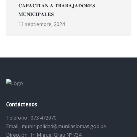
𝐂𝐀𝐏𝐀𝐂𝐈𝐓𝐀𝐍 𝐀 𝐓𝐑𝐀𝐁𝐀𝐉𝐀𝐃𝐎𝐑𝐄𝐒
𝐌𝐔𝐍𝐈𝐂𝐈𝐏𝐀𝐋𝐄𝐒
11 septiembre, 2024
Contáctenos
Telefono : 073 472070
Email : municipalidad@munilaslomas.gob.pe
Dirección : Jr. Miguel Grau Nº 734