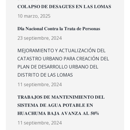
𝐂𝐎𝐋𝐀𝐏𝐒𝐎 𝐃𝐄 𝐃𝐄𝐒𝐀𝐆𝐔̈𝐄𝐒 𝐄𝐍 𝐋𝐀𝐒 𝐋𝐎𝐌𝐀𝐒
10 marzo, 2025
𝐃𝐢́𝐚 𝐍𝐚𝐜𝐢𝐨𝐧𝐚𝐥 𝐂𝐨𝐧𝐭𝐫𝐚 𝐥𝐚 𝐓𝐫𝐚𝐭𝐚 𝐝𝐞 𝐏𝐞𝐫𝐬𝐨𝐧𝐚𝐬
23 septiembre, 2024
MEJORAMIENTO Y ACTUALIZACIÓN DEL
CATASTRO URBANO PARA CREACIÓN DEL
PLAN DE DESARROLLO URBANO DEL
DISTRITO DE LAS LOMAS
11 septiembre, 2024
𝐓𝐑𝐀𝐁𝐀𝐉𝐎𝐒 𝐃𝐄 𝐌𝐀𝐍𝐓𝐄𝐍𝐈𝐌𝐈𝐄𝐍𝐓𝐎 𝐃𝐄𝐋
𝐒𝐈𝐒𝐓𝐄𝐌𝐀 𝐃𝐄 𝐀𝐆𝐔𝐀 𝐏𝐎𝐓𝐀𝐁𝐋𝐄 𝐄𝐍
𝐇𝐔𝐀𝐂𝐇𝐔𝐌𝐀 𝐁𝐀𝐉𝐀 𝐀𝐕𝐀𝐍𝐙𝐀 𝐀𝐋 𝟓𝟎%
11 septiembre, 2024