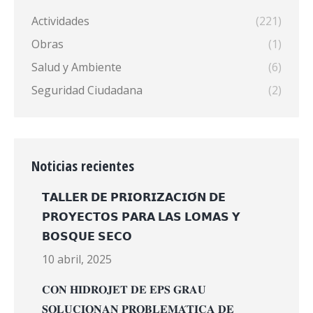
Actividades
(221)
Obras
(1)
Salud y Ambiente
(6)
Seguridad Ciudadana
(2)
Noticias recientes
𝗧𝗔𝗟𝗟𝗘𝗥 𝗗𝗘 𝗣𝗥𝗜𝗢𝗥𝗜𝗭𝗔𝗖𝗜𝗢́𝗡 𝗗𝗘
𝗣𝗥𝗢𝗬𝗘𝗖𝗧𝗢𝗦 𝗣𝗔𝗥𝗔 𝗟𝗔𝗦 𝗟𝗢𝗠𝗔𝗦 𝗬
𝗕𝗢𝗦𝗤𝗨𝗘 𝗦𝗘𝗖𝗢
10 abril, 2025
𝐂𝐎𝐍 𝐇𝐈𝐃𝐑𝐎𝐉𝐄𝐓 𝐃𝐄 𝐄𝐏𝐒 𝐆𝐑𝐀𝐔
𝐒𝐎𝐋𝐔𝐂𝐈𝐎𝐍𝐀𝐍 𝐏𝐑𝐎𝐁𝐋𝐄𝐌𝐀́𝐓𝐈𝐂𝐀 𝐃𝐄