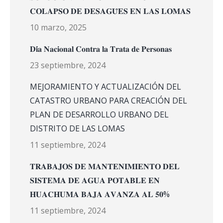
𝐂𝐎𝐋𝐀𝐏𝐒𝐎 𝐃𝐄 𝐃𝐄𝐒𝐀𝐆𝐔̈𝐄𝐒 𝐄𝐍 𝐋𝐀𝐒 𝐋𝐎𝐌𝐀𝐒
10 marzo, 2025
𝐃𝐢́𝐚 𝐍𝐚𝐜𝐢𝐨𝐧𝐚𝐥 𝐂𝐨𝐧𝐭𝐫𝐚 𝐥𝐚 𝐓𝐫𝐚𝐭𝐚 𝐝𝐞 𝐏𝐞𝐫𝐬𝐨𝐧𝐚𝐬
23 septiembre, 2024
MEJORAMIENTO Y ACTUALIZACIÓN DEL
CATASTRO URBANO PARA CREACIÓN DEL
PLAN DE DESARROLLO URBANO DEL
DISTRITO DE LAS LOMAS
11 septiembre, 2024
𝐓𝐑𝐀𝐁𝐀𝐉𝐎𝐒 𝐃𝐄 𝐌𝐀𝐍𝐓𝐄𝐍𝐈𝐌𝐈𝐄𝐍𝐓𝐎 𝐃𝐄𝐋
𝐒𝐈𝐒𝐓𝐄𝐌𝐀 𝐃𝐄 𝐀𝐆𝐔𝐀 𝐏𝐎𝐓𝐀𝐁𝐋𝐄 𝐄𝐍
𝐇𝐔𝐀𝐂𝐇𝐔𝐌𝐀 𝐁𝐀𝐉𝐀 𝐀𝐕𝐀𝐍𝐙𝐀 𝐀𝐋 𝟓𝟎%
11 septiembre, 2024