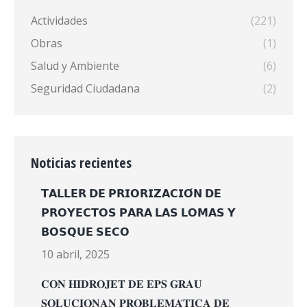
Actividades
(221)
Obras
(1)
Salud y Ambiente
(6)
Seguridad Ciudadana
(2)
Noticias recientes
𝗧𝗔𝗟𝗟𝗘𝗥 𝗗𝗘 𝗣𝗥𝗜𝗢𝗥𝗜𝗭𝗔𝗖𝗜𝗢́𝗡 𝗗𝗘
𝗣𝗥𝗢𝗬𝗘𝗖𝗧𝗢𝗦 𝗣𝗔𝗥𝗔 𝗟𝗔𝗦 𝗟𝗢𝗠𝗔𝗦 𝗬
𝗕𝗢𝗦𝗤𝗨𝗘 𝗦𝗘𝗖𝗢
10 abril, 2025
𝐂𝐎𝐍 𝐇𝐈𝐃𝐑𝐎𝐉𝐄𝐓 𝐃𝐄 𝐄𝐏𝐒 𝐆𝐑𝐀𝐔
𝐒𝐎𝐋𝐔𝐂𝐈𝐎𝐍𝐀𝐍 𝐏𝐑𝐎𝐁𝐋𝐄𝐌𝐀́𝐓𝐈𝐂𝐀 𝐃𝐄