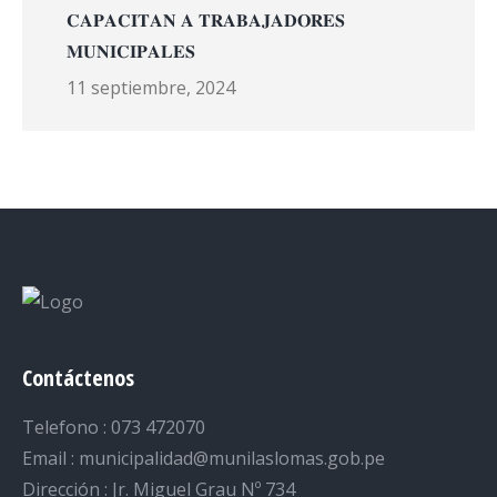
𝐂𝐀𝐏𝐀𝐂𝐈𝐓𝐀𝐍 𝐀 𝐓𝐑𝐀𝐁𝐀𝐉𝐀𝐃𝐎𝐑𝐄𝐒
𝐌𝐔𝐍𝐈𝐂𝐈𝐏𝐀𝐋𝐄𝐒
11 septiembre, 2024
Contáctenos
Telefono : 073 472070
Email : municipalidad@munilaslomas.gob.pe
Dirección : Jr. Miguel Grau Nº 734