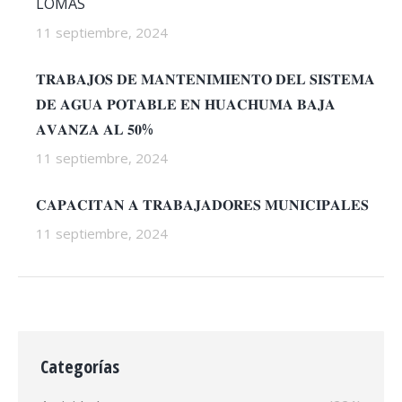
LOMAS
11 septiembre, 2024
𝐓𝐑𝐀𝐁𝐀𝐉𝐎𝐒 𝐃𝐄 𝐌𝐀𝐍𝐓𝐄𝐍𝐈𝐌𝐈𝐄𝐍𝐓𝐎 𝐃𝐄𝐋 𝐒𝐈𝐒𝐓𝐄𝐌𝐀
𝐃𝐄 𝐀𝐆𝐔𝐀 𝐏𝐎𝐓𝐀𝐁𝐋𝐄 𝐄𝐍 𝐇𝐔𝐀𝐂𝐇𝐔𝐌𝐀 𝐁𝐀𝐉𝐀
𝐀𝐕𝐀𝐍𝐙𝐀 𝐀𝐋 𝟓𝟎%
11 septiembre, 2024
𝐂𝐀𝐏𝐀𝐂𝐈𝐓𝐀𝐍 𝐀 𝐓𝐑𝐀𝐁𝐀𝐉𝐀𝐃𝐎𝐑𝐄𝐒 𝐌𝐔𝐍𝐈𝐂𝐈𝐏𝐀𝐋𝐄𝐒
11 septiembre, 2024
Categorías