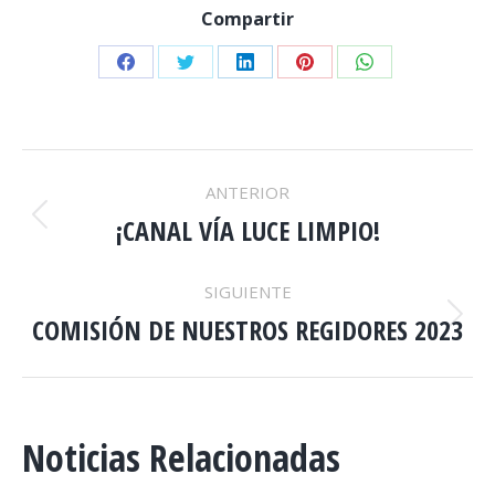
Compartir
Share
Share
Share
Share
Share
on
on
on
on
on
Facebook
Twitter
LinkedIn
Pinterest
WhatsApp
NAVEGACIÓN
ANTERIOR
ENTRE
¡CANAL VÍA LUCE LIMPIO!
Publicación
anterior:
PUBLICACIONES
SIGUIENTE
COMISIÓN DE NUESTROS REGIDORES 2023
Publicación
siguiente:
Noticias Relacionadas