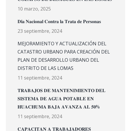
10 marzo, 2025
𝐃𝐢́𝐚 𝐍𝐚𝐜𝐢𝐨𝐧𝐚𝐥 𝐂𝐨𝐧𝐭𝐫𝐚 𝐥𝐚 𝐓𝐫𝐚𝐭𝐚 𝐝𝐞 𝐏𝐞𝐫𝐬𝐨𝐧𝐚𝐬
23 septiembre, 2024
MEJORAMIENTO Y ACTUALIZACIÓN DEL
CATASTRO URBANO PARA CREACIÓN DEL
PLAN DE DESARROLLO URBANO DEL
DISTRITO DE LAS LOMAS
11 septiembre, 2024
𝐓𝐑𝐀𝐁𝐀𝐉𝐎𝐒 𝐃𝐄 𝐌𝐀𝐍𝐓𝐄𝐍𝐈𝐌𝐈𝐄𝐍𝐓𝐎 𝐃𝐄𝐋
𝐒𝐈𝐒𝐓𝐄𝐌𝐀 𝐃𝐄 𝐀𝐆𝐔𝐀 𝐏𝐎𝐓𝐀𝐁𝐋𝐄 𝐄𝐍
𝐇𝐔𝐀𝐂𝐇𝐔𝐌𝐀 𝐁𝐀𝐉𝐀 𝐀𝐕𝐀𝐍𝐙𝐀 𝐀𝐋 𝟓𝟎%
11 septiembre, 2024
𝐂𝐀𝐏𝐀𝐂𝐈𝐓𝐀𝐍 𝐀 𝐓𝐑𝐀𝐁𝐀𝐉𝐀𝐃𝐎𝐑𝐄𝐒