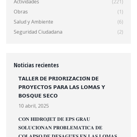
Actividades
(221)
Obras
(1)
Salud y Ambiente
(6)
Seguridad Ciudadana
(2)
Noticias recientes
𝗧𝗔𝗟𝗟𝗘𝗥 𝗗𝗘 𝗣𝗥𝗜𝗢𝗥𝗜𝗭𝗔𝗖𝗜𝗢́𝗡 𝗗𝗘
𝗣𝗥𝗢𝗬𝗘𝗖𝗧𝗢𝗦 𝗣𝗔𝗥𝗔 𝗟𝗔𝗦 𝗟𝗢𝗠𝗔𝗦 𝗬
𝗕𝗢𝗦𝗤𝗨𝗘 𝗦𝗘𝗖𝗢
10 abril, 2025
𝐂𝐎𝐍 𝐇𝐈𝐃𝐑𝐎𝐉𝐄𝐓 𝐃𝐄 𝐄𝐏𝐒 𝐆𝐑𝐀𝐔
𝐒𝐎𝐋𝐔𝐂𝐈𝐎𝐍𝐀𝐍 𝐏𝐑𝐎𝐁𝐋𝐄𝐌𝐀́𝐓𝐈𝐂𝐀 𝐃𝐄
𝐂𝐎𝐋𝐀𝐏𝐒𝐎 𝐃𝐄 𝐃𝐄𝐒𝐀𝐆𝐔̈𝐄𝐒 𝐄𝐍 𝐋𝐀𝐒 𝐋𝐎𝐌𝐀𝐒