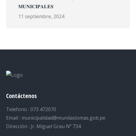
𝐌𝐔𝐍𝐈𝐂𝐈𝐏𝐀𝐋𝐄𝐒
11 septiembre, 2024
Contáctenos
Telefono : 073 472070
Email : municipalidad@munilaslomas.gob.pe
Dirección : Jr. Miguel Grau Nº 734