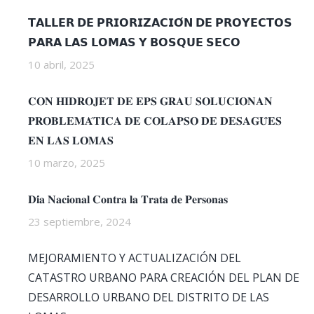
𝗧𝗔𝗟𝗟𝗘𝗥 𝗗𝗘 𝗣𝗥𝗜𝗢𝗥𝗜𝗭𝗔𝗖𝗜𝗢́𝗡 𝗗𝗘 𝗣𝗥𝗢𝗬𝗘𝗖𝗧𝗢𝗦
𝗣𝗔𝗥𝗔 𝗟𝗔𝗦 𝗟𝗢𝗠𝗔𝗦 𝗬 𝗕𝗢𝗦𝗤𝗨𝗘 𝗦𝗘𝗖𝗢
10 abril, 2025
𝐂𝐎𝐍 𝐇𝐈𝐃𝐑𝐎𝐉𝐄𝐓 𝐃𝐄 𝐄𝐏𝐒 𝐆𝐑𝐀𝐔 𝐒𝐎𝐋𝐔𝐂𝐈𝐎𝐍𝐀𝐍
𝐏𝐑𝐎𝐁𝐋𝐄𝐌𝐀́𝐓𝐈𝐂𝐀 𝐃𝐄 𝐂𝐎𝐋𝐀𝐏𝐒𝐎 𝐃𝐄 𝐃𝐄𝐒𝐀𝐆𝐔̈𝐄𝐒
𝐄𝐍 𝐋𝐀𝐒 𝐋𝐎𝐌𝐀𝐒
10 marzo, 2025
𝐃𝐢́𝐚 𝐍𝐚𝐜𝐢𝐨𝐧𝐚𝐥 𝐂𝐨𝐧𝐭𝐫𝐚 𝐥𝐚 𝐓𝐫𝐚𝐭𝐚 𝐝𝐞 𝐏𝐞𝐫𝐬𝐨𝐧𝐚𝐬
23 septiembre, 2024
MEJORAMIENTO Y ACTUALIZACIÓN DEL
CATASTRO URBANO PARA CREACIÓN DEL PLAN DE
DESARROLLO URBANO DEL DISTRITO DE LAS