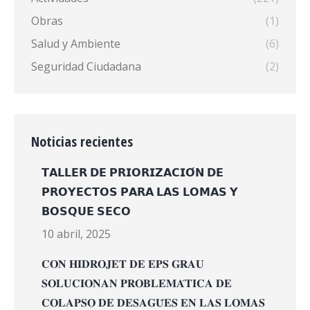
Obras
(1)
Salud y Ambiente
(6)
Seguridad Ciudadana
(2)
Noticias recientes
𝗧𝗔𝗟𝗟𝗘𝗥 𝗗𝗘 𝗣𝗥𝗜𝗢𝗥𝗜𝗭𝗔𝗖𝗜𝗢́𝗡 𝗗𝗘
𝗣𝗥𝗢𝗬𝗘𝗖𝗧𝗢𝗦 𝗣𝗔𝗥𝗔 𝗟𝗔𝗦 𝗟𝗢𝗠𝗔𝗦 𝗬
𝗕𝗢𝗦𝗤𝗨𝗘 𝗦𝗘𝗖𝗢
10 abril, 2025
𝐂𝐎𝐍 𝐇𝐈𝐃𝐑𝐎𝐉𝐄𝐓 𝐃𝐄 𝐄𝐏𝐒 𝐆𝐑𝐀𝐔
𝐒𝐎𝐋𝐔𝐂𝐈𝐎𝐍𝐀𝐍 𝐏𝐑𝐎𝐁𝐋𝐄𝐌𝐀́𝐓𝐈𝐂𝐀 𝐃𝐄
𝐂𝐎𝐋𝐀𝐏𝐒𝐎 𝐃𝐄 𝐃𝐄𝐒𝐀𝐆𝐔̈𝐄𝐒 𝐄𝐍 𝐋𝐀𝐒 𝐋𝐎𝐌𝐀𝐒