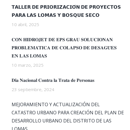
𝗧𝗔𝗟𝗟𝗘𝗥 𝗗𝗘 𝗣𝗥𝗜𝗢𝗥𝗜𝗭𝗔𝗖𝗜𝗢́𝗡 𝗗𝗘 𝗣𝗥𝗢𝗬𝗘𝗖𝗧𝗢𝗦
𝗣𝗔𝗥𝗔 𝗟𝗔𝗦 𝗟𝗢𝗠𝗔𝗦 𝗬 𝗕𝗢𝗦𝗤𝗨𝗘 𝗦𝗘𝗖𝗢
10 abril, 2025
𝐂𝐎𝐍 𝐇𝐈𝐃𝐑𝐎𝐉𝐄𝐓 𝐃𝐄 𝐄𝐏𝐒 𝐆𝐑𝐀𝐔 𝐒𝐎𝐋𝐔𝐂𝐈𝐎𝐍𝐀𝐍
𝐏𝐑𝐎𝐁𝐋𝐄𝐌𝐀́𝐓𝐈𝐂𝐀 𝐃𝐄 𝐂𝐎𝐋𝐀𝐏𝐒𝐎 𝐃𝐄 𝐃𝐄𝐒𝐀𝐆𝐔̈𝐄𝐒
𝐄𝐍 𝐋𝐀𝐒 𝐋𝐎𝐌𝐀𝐒
10 marzo, 2025
𝐃𝐢́𝐚 𝐍𝐚𝐜𝐢𝐨𝐧𝐚𝐥 𝐂𝐨𝐧𝐭𝐫𝐚 𝐥𝐚 𝐓𝐫𝐚𝐭𝐚 𝐝𝐞 𝐏𝐞𝐫𝐬𝐨𝐧𝐚𝐬
23 septiembre, 2024
MEJORAMIENTO Y ACTUALIZACIÓN DEL
CATASTRO URBANO PARA CREACIÓN DEL PLAN DE
DESARROLLO URBANO DEL DISTRITO DE LAS
LOMAS