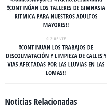
ENTRE
❗️CONTINÚAN LOS TALLERES DE GIMNASIA
PUBLICACIONES
Publicación
RITMICA PARA NUESTROS ADULTOS
anterior:
MAYORES‼️
SIGUIENTE
❗️CONTINUAN LOS TRABAJOS DE
DESCOLMATACIÓN Y LIMPIEZA DE CALLES Y
Publicación
VIAS AFECTADAS POR LAS LLUVIAS EN LAS
siguiente:
LOMAS‼️
Noticias Relacionadas