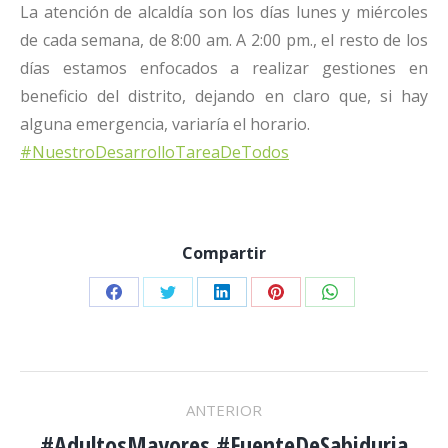
La atención de alcaldía son los días lunes y miércoles
de cada semana, de 8:00 am. A 2:00 pm., el resto de los
días estamos enfocados a realizar gestiones en
beneficio del distrito, dejando en claro que, si hay
alguna emergencia, variaría el horario.
#NuestroDesarrolloTareaDeTodos
Compartir
Share
Share
Share
Share
Share
on
on
on
on
on
Facebook
Twitter
LinkedIn
Pinterest
WhatsApp
NAVEGACIÓN
ANTERIOR
#AdultosMayores #FuenteDeSabiduria