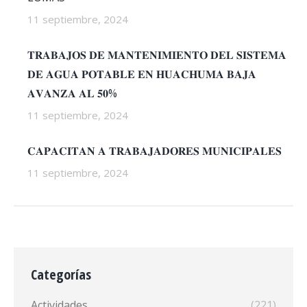
11 septiembre, 2024
𝐓𝐑𝐀𝐁𝐀𝐉𝐎𝐒 𝐃𝐄 𝐌𝐀𝐍𝐓𝐄𝐍𝐈𝐌𝐈𝐄𝐍𝐓𝐎 𝐃𝐄𝐋 𝐒𝐈𝐒𝐓𝐄𝐌𝐀
𝐃𝐄 𝐀𝐆𝐔𝐀 𝐏𝐎𝐓𝐀𝐁𝐋𝐄 𝐄𝐍 𝐇𝐔𝐀𝐂𝐇𝐔𝐌𝐀 𝐁𝐀𝐉𝐀
𝐀𝐕𝐀𝐍𝐙𝐀 𝐀𝐋 𝟓𝟎%
11 septiembre, 2024
𝐂𝐀𝐏𝐀𝐂𝐈𝐓𝐀𝐍 𝐀 𝐓𝐑𝐀𝐁𝐀𝐉𝐀𝐃𝐎𝐑𝐄𝐒 𝐌𝐔𝐍𝐈𝐂𝐈𝐏𝐀𝐋𝐄𝐒
11 septiembre, 2024
Categorías
Actividades
(221)