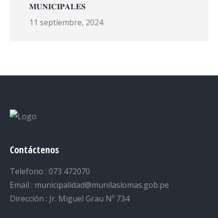
𝐌𝐔𝐍𝐈𝐂𝐈𝐏𝐀𝐋𝐄𝐒
11 septiembre, 2024
Contáctenos
Telefono : 073 472070
Email : municipalidad@munilaslomas.gob.pe
Dirección : Jr. Miguel Grau Nº 734