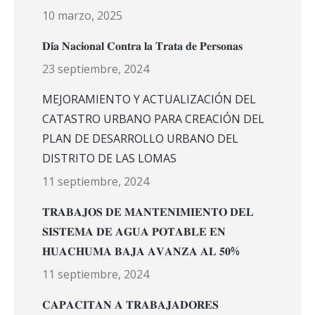
10 marzo, 2025
𝐃𝐢́𝐚 𝐍𝐚𝐜𝐢𝐨𝐧𝐚𝐥 𝐂𝐨𝐧𝐭𝐫𝐚 𝐥𝐚 𝐓𝐫𝐚𝐭𝐚 𝐝𝐞 𝐏𝐞𝐫𝐬𝐨𝐧𝐚𝐬
23 septiembre, 2024
MEJORAMIENTO Y ACTUALIZACIÓN DEL
CATASTRO URBANO PARA CREACIÓN DEL
PLAN DE DESARROLLO URBANO DEL
DISTRITO DE LAS LOMAS
11 septiembre, 2024
𝐓𝐑𝐀𝐁𝐀𝐉𝐎𝐒 𝐃𝐄 𝐌𝐀𝐍𝐓𝐄𝐍𝐈𝐌𝐈𝐄𝐍𝐓𝐎 𝐃𝐄𝐋
𝐒𝐈𝐒𝐓𝐄𝐌𝐀 𝐃𝐄 𝐀𝐆𝐔𝐀 𝐏𝐎𝐓𝐀𝐁𝐋𝐄 𝐄𝐍
𝐇𝐔𝐀𝐂𝐇𝐔𝐌𝐀 𝐁𝐀𝐉𝐀 𝐀𝐕𝐀𝐍𝐙𝐀 𝐀𝐋 𝟓𝟎%
11 septiembre, 2024
𝐂𝐀𝐏𝐀𝐂𝐈𝐓𝐀𝐍 𝐀 𝐓𝐑𝐀𝐁𝐀𝐉𝐀𝐃𝐎𝐑𝐄𝐒