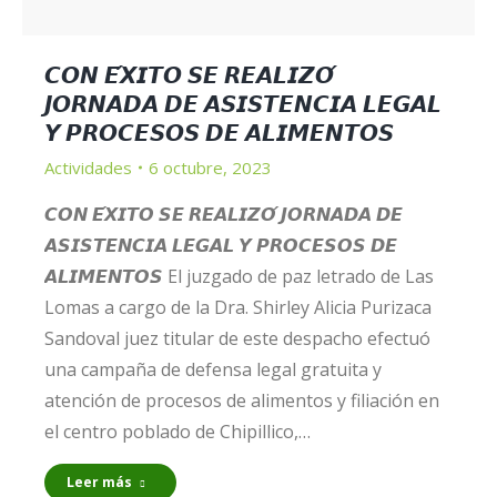
𝘾𝙊𝙉 𝙀́𝙓𝙄𝙏𝙊 𝙎𝙀 𝙍𝙀𝘼𝙇𝙄𝙕𝙊́
𝙅𝙊𝙍𝙉𝘼𝘿𝘼 𝘿𝙀 𝘼𝙎𝙄𝙎𝙏𝙀𝙉𝘾𝙄𝘼 𝙇𝙀𝙂𝘼𝙇
𝙔 𝙋𝙍𝙊𝘾𝙀𝙎𝙊𝙎 𝘿𝙀 𝘼𝙇𝙄𝙈𝙀𝙉𝙏𝙊𝙎
Actividades
6 octubre, 2023
𝘾𝙊𝙉 𝙀́𝙓𝙄𝙏𝙊 𝙎𝙀 𝙍𝙀𝘼𝙇𝙄𝙕𝙊́ 𝙅𝙊𝙍𝙉𝘼𝘿𝘼 𝘿𝙀
𝘼𝙎𝙄𝙎𝙏𝙀𝙉𝘾𝙄𝘼 𝙇𝙀𝙂𝘼𝙇 𝙔 𝙋𝙍𝙊𝘾𝙀𝙎𝙊𝙎 𝘿𝙀
𝘼𝙇𝙄𝙈𝙀𝙉𝙏𝙊𝙎 El juzgado de paz letrado de Las
Lomas a cargo de la Dra. Shirley Alicia Purizaca
Sandoval juez titular de este despacho efectuó
una campaña de defensa legal gratuita y
atención de procesos de alimentos y filiación en
el centro poblado de Chipillico,…
Leer más