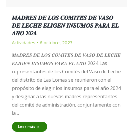
𝑴𝑨𝑫𝑹𝑬𝑺 𝑫𝑬 𝑳𝑶𝑺 𝑪𝑶𝑴𝑰𝑻𝑬́𝑺 𝑫𝑬 𝑽𝑨𝑺𝑶
𝑫𝑬 𝑳𝑬𝑪𝑯𝑬 𝑬𝑳𝑰𝑮𝑬𝑵 𝑰𝑵𝑺𝑼𝑴𝑶𝑺 𝑷𝑨𝑹𝑨 𝑬𝑳
𝑨𝑵̃𝑶 2024
Actividades
6 octubre, 2023
𝑴𝑨𝑫𝑹𝑬𝑺 𝑫𝑬 𝑳𝑶𝑺 𝑪𝑶𝑴𝑰𝑻𝑬́𝑺 𝑫𝑬 𝑽𝑨𝑺𝑶 𝑫𝑬 𝑳𝑬𝑪𝑯𝑬
𝑬𝑳𝑰𝑮𝑬𝑵 𝑰𝑵𝑺𝑼𝑴𝑶𝑺 𝑷𝑨𝑹𝑨 𝑬𝑳 𝑨𝑵̃𝑶 2024 Las
representantes de los Comités del Vaso de Leche
del distrito de Las Lomas se reunieron con el
propósito de elegir los insumos para el año 2024
y designar a las nuevas madres representantes
del comité de administración, conjuntamente con
la…
Leer más