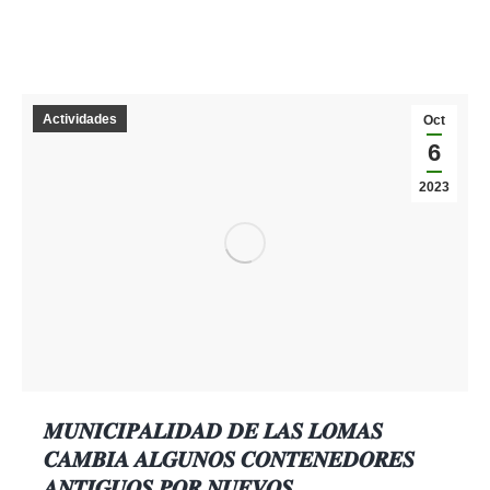
Actividades
Oct
6
2023
𝑴𝑼𝑵𝑰𝑪𝑰𝑷𝑨𝑳𝑰𝑫𝑨𝑫 𝑫𝑬 𝑳𝑨𝑺 𝑳𝑶𝑴𝑨𝑺
𝑪𝑨𝑴𝑩𝑰𝑨 𝑨𝑳𝑮𝑼𝑵𝑶𝑺 𝑪𝑶𝑵𝑻𝑬𝑵𝑬𝑫𝑶𝑹𝑬𝑺
𝑨𝑵𝑻𝑰𝑮𝑼𝑶𝑺 𝑷𝑶𝑹 𝑵𝑼𝑬𝑽𝑶𝑺