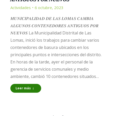
Actividades
6 octubre, 2023
𝑴𝑼𝑵𝑰𝑪𝑰𝑷𝑨𝑳𝑰𝑫𝑨𝑫 𝑫𝑬 𝑳𝑨𝑺 𝑳𝑶𝑴𝑨𝑺 𝑪𝑨𝑴𝑩𝑰𝑨
𝑨𝑳𝑮𝑼𝑵𝑶𝑺 𝑪𝑶𝑵𝑻𝑬𝑵𝑬𝑫𝑶𝑹𝑬𝑺 𝑨𝑵𝑻𝑰𝑮𝑼𝑶𝑺 𝑷𝑶𝑹
𝑵𝑼𝑬𝑽𝑶𝑺 La Municipalidad Distrital de Las
Lomas, inició los trabajos para cambiar varios
contenedores de basura ubicados en los
principales puntos e intersecciones del distrito.
En horas de la tarde, ayer el personal de la
gerencia de servicios comunales y medio
ambiente, cambió 10 contenedores situados…
Leer más