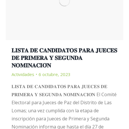
𝐋𝐈𝐒𝐓𝐀 𝐃𝐄 𝐂𝐀𝐍𝐃𝐈𝐃𝐀𝐓𝐎𝐒 𝐏𝐀𝐑𝐀 𝐉𝐔𝐄𝐂𝐄𝐒
𝐃𝐄 𝐏𝐑𝐈𝐌𝐄𝐑𝐀 𝐘 𝐒𝐄𝐆𝐔𝐍𝐃𝐀
𝐍𝐎𝐌𝐈𝐍𝐀𝐂𝐈𝐎́𝐍
Actividades
6 octubre, 2023
𝐋𝐈𝐒𝐓𝐀 𝐃𝐄 𝐂𝐀𝐍𝐃𝐈𝐃𝐀𝐓𝐎𝐒 𝐏𝐀𝐑𝐀 𝐉𝐔𝐄𝐂𝐄𝐒 𝐃𝐄
𝐏𝐑𝐈𝐌𝐄𝐑𝐀 𝐘 𝐒𝐄𝐆𝐔𝐍𝐃𝐀 𝐍𝐎𝐌𝐈𝐍𝐀𝐂𝐈𝐎́𝐍 El Comité
Electoral para Jueces de Paz del Distrito de Las
Lomas; una vez cumplida con la etapa de
inscripción para Jueces de Primera y Segunda
Nominación informa que hasta el día 27 de