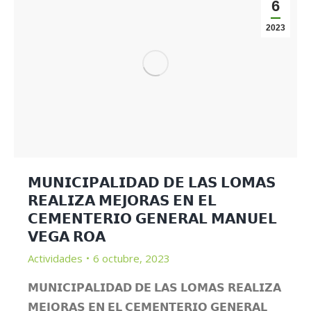
6
2023
𝗠𝗨𝗡𝗜𝗖𝗜𝗣𝗔𝗟𝗜𝗗𝗔𝗗 𝗗𝗘 𝗟𝗔𝗦 𝗟𝗢𝗠𝗔𝗦
𝗥𝗘𝗔𝗟𝗜𝗭𝗔 𝗠𝗘𝗝𝗢𝗥𝗔𝗦 𝗘𝗡 𝗘𝗟
𝗖𝗘𝗠𝗘𝗡𝗧𝗘𝗥𝗜𝗢 𝗚𝗘𝗡𝗘𝗥𝗔𝗟 𝗠𝗔𝗡𝗨𝗘𝗟
𝗩𝗘𝗚𝗔 𝗥𝗢𝗔
Actividades
6 octubre, 2023
𝗠𝗨𝗡𝗜𝗖𝗜𝗣𝗔𝗟𝗜𝗗𝗔𝗗 𝗗𝗘 𝗟𝗔𝗦 𝗟𝗢𝗠𝗔𝗦 𝗥𝗘𝗔𝗟𝗜𝗭𝗔
𝗠𝗘𝗝𝗢𝗥𝗔𝗦 𝗘𝗡 𝗘𝗟 𝗖𝗘𝗠𝗘𝗡𝗧𝗘𝗥𝗜𝗢 𝗚𝗘𝗡𝗘𝗥𝗔𝗟