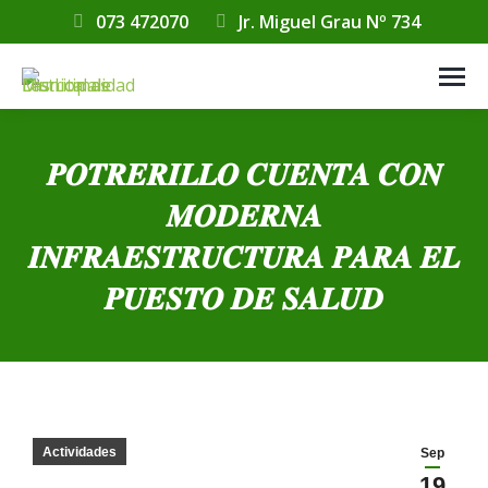
073 472070
Jr. Miguel Grau Nº 734
𝑷𝑶𝑻𝑹𝑬𝑹𝑰𝑳𝑳𝑶 𝑪𝑼𝑬𝑵𝑻𝑨 𝑪𝑶𝑵
𝑴𝑶𝑫𝑬𝑹𝑵𝑨
𝑰𝑵𝑭𝑹𝑨𝑬𝑺𝑻𝑹𝑼𝑪𝑻𝑼𝑹𝑨 𝑷𝑨𝑹𝑨 𝑬𝑳
𝑷𝑼𝑬𝑺𝑻𝑶 𝑫𝑬 𝑺𝑨𝑳𝑼𝑫
Estás aquí:
Actividades
Sep
19