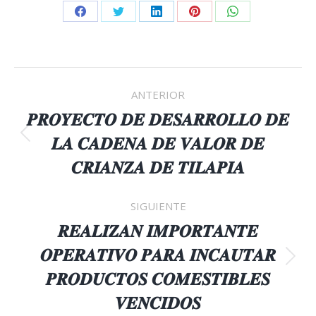
Share
Share
Share
Share
Share
on
on
on
on
on
Facebook
Twitter
LinkedIn
Pinterest
WhatsApp
NAVEGACIÓN
ANTERIOR
ENTRE
𝑷𝑹𝑶𝒀𝑬𝑪𝑻𝑶 𝑫𝑬 𝑫𝑬𝑺𝑨𝑹𝑹𝑶𝑳𝑳𝑶 𝑫𝑬
𝑳𝑨 𝑪𝑨𝑫𝑬𝑵𝑨 𝑫𝑬 𝑽𝑨𝑳𝑶𝑹 𝑫𝑬
Publicación
PUBLICACIONES
anterior:
𝑪𝑹𝑰𝑨𝑵𝒁𝑨 𝑫𝑬 𝑻𝑰𝑳𝑨𝑷𝑰𝑨
SIGUIENTE
𝑹𝑬𝑨𝑳𝑰𝒁𝑨𝑵 𝑰𝑴𝑷𝑶𝑹𝑻𝑨𝑵𝑻𝑬
𝑶𝑷𝑬𝑹𝑨𝑻𝑰𝑽𝑶 𝑷𝑨𝑹𝑨 𝑰𝑵𝑪𝑨𝑼𝑻𝑨𝑹
Publicación
𝑷𝑹𝑶𝑫𝑼𝑪𝑻𝑶𝑺 𝑪𝑶𝑴𝑬𝑺𝑻𝑰𝑩𝑳𝑬𝑺
siguiente:
𝑽𝑬𝑵𝑪𝑰𝑫𝑶𝑺