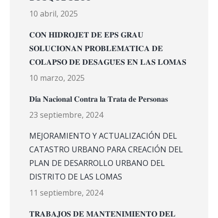
10 abril, 2025
𝐂𝐎𝐍 𝐇𝐈𝐃𝐑𝐎𝐉𝐄𝐓 𝐃𝐄 𝐄𝐏𝐒 𝐆𝐑𝐀𝐔
𝐒𝐎𝐋𝐔𝐂𝐈𝐎𝐍𝐀𝐍 𝐏𝐑𝐎𝐁𝐋𝐄𝐌𝐀́𝐓𝐈𝐂𝐀 𝐃𝐄
𝐂𝐎𝐋𝐀𝐏𝐒𝐎 𝐃𝐄 𝐃𝐄𝐒𝐀𝐆𝐔̈𝐄𝐒 𝐄𝐍 𝐋𝐀𝐒 𝐋𝐎𝐌𝐀𝐒
10 marzo, 2025
𝐃𝐢́𝐚 𝐍𝐚𝐜𝐢𝐨𝐧𝐚𝐥 𝐂𝐨𝐧𝐭𝐫𝐚 𝐥𝐚 𝐓𝐫𝐚𝐭𝐚 𝐝𝐞 𝐏𝐞𝐫𝐬𝐨𝐧𝐚𝐬
23 septiembre, 2024
MEJORAMIENTO Y ACTUALIZACIÓN DEL
CATASTRO URBANO PARA CREACIÓN DEL
PLAN DE DESARROLLO URBANO DEL
DISTRITO DE LAS LOMAS
11 septiembre, 2024
𝐓𝐑𝐀𝐁𝐀𝐉𝐎𝐒 𝐃𝐄 𝐌𝐀𝐍𝐓𝐄𝐍𝐈𝐌𝐈𝐄𝐍𝐓𝐎 𝐃𝐄𝐋