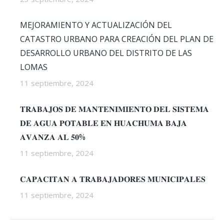
MEJORAMIENTO Y ACTUALIZACIÓN DEL
CATASTRO URBANO PARA CREACIÓN DEL PLAN DE
DESARROLLO URBANO DEL DISTRITO DE LAS
LOMAS
11 septiembre, 2024
𝐓𝐑𝐀𝐁𝐀𝐉𝐎𝐒 𝐃𝐄 𝐌𝐀𝐍𝐓𝐄𝐍𝐈𝐌𝐈𝐄𝐍𝐓𝐎 𝐃𝐄𝐋 𝐒𝐈𝐒𝐓𝐄𝐌𝐀
𝐃𝐄 𝐀𝐆𝐔𝐀 𝐏𝐎𝐓𝐀𝐁𝐋𝐄 𝐄𝐍 𝐇𝐔𝐀𝐂𝐇𝐔𝐌𝐀 𝐁𝐀𝐉𝐀
𝐀𝐕𝐀𝐍𝐙𝐀 𝐀𝐋 𝟓𝟎%
11 septiembre, 2024
𝐂𝐀𝐏𝐀𝐂𝐈𝐓𝐀𝐍 𝐀 𝐓𝐑𝐀𝐁𝐀𝐉𝐀𝐃𝐎𝐑𝐄𝐒 𝐌𝐔𝐍𝐈𝐂𝐈𝐏𝐀𝐋𝐄𝐒
11 septiembre, 2024