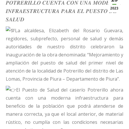
𝑷𝑶𝑻𝑹𝑬𝑹𝑰𝑳𝑳𝑶 𝑪𝑼𝑬𝑵𝑻𝑨 𝑪𝑶𝑵 𝑼𝑵𝑨 𝑴𝑶𝑫𝑬𝑹𝑵𝑨
2023
𝑰𝑵𝑭𝑹𝑨𝑬𝑺𝑻𝑹𝑼𝑪𝑻𝑼𝑹𝑨 𝑷𝑨𝑹𝑨 𝑬𝑳 𝑷𝑼𝑬𝑺𝑻𝑶 𝑫𝑬
𝑺𝑨𝑳𝑼𝑫
La alcaldesa, Elizabeth del Rosario Guevara,
regidores, subprefecto, personal de salud y demás
autoridades de nuestro distrito celebraron la
inauguración de la obra denominada: “Mejoramiento y
ampliación del puesto de salud del primer nivel de
atención de la localidad de Potrerillo del distrito de Las
Lomas, Provincia de Piura – Departamento de Piura”.
El Puesto de Salud del caserío Potrerillo ahora
cuenta con una moderna infraestructura para
beneficio de la población que podrá atenderse de
manera correcta, ya que el local anterior, de material
rústico, no cumplía con las condiciones necesarias