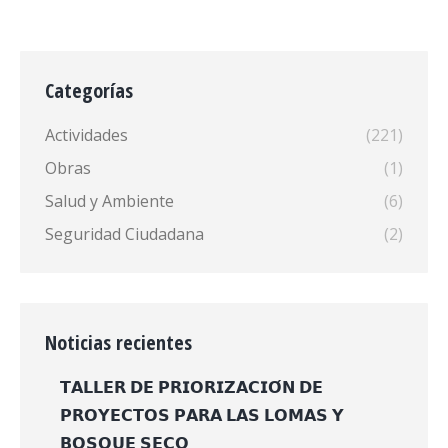
Categorías
Actividades
(221)
Obras
(1)
Salud y Ambiente
(6)
Seguridad Ciudadana
(2)
Noticias recientes
𝗧𝗔𝗟𝗟𝗘𝗥 𝗗𝗘 𝗣𝗥𝗜𝗢𝗥𝗜𝗭𝗔𝗖𝗜𝗢́𝗡 𝗗𝗘
𝗣𝗥𝗢𝗬𝗘𝗖𝗧𝗢𝗦 𝗣𝗔𝗥𝗔 𝗟𝗔𝗦 𝗟𝗢𝗠𝗔𝗦 𝗬
𝗕𝗢𝗦𝗤𝗨𝗘 𝗦𝗘𝗖𝗢