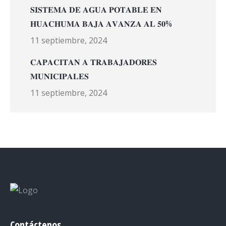
𝐒𝐈𝐒𝐓𝐄𝐌𝐀 𝐃𝐄 𝐀𝐆𝐔𝐀 𝐏𝐎𝐓𝐀𝐁𝐋𝐄 𝐄𝐍
𝐇𝐔𝐀𝐂𝐇𝐔𝐌𝐀 𝐁𝐀𝐉𝐀 𝐀𝐕𝐀𝐍𝐙𝐀 𝐀𝐋 𝟓𝟎%
11 septiembre, 2024
𝐂𝐀𝐏𝐀𝐂𝐈𝐓𝐀𝐍 𝐀 𝐓𝐑𝐀𝐁𝐀𝐉𝐀𝐃𝐎𝐑𝐄𝐒
𝐌𝐔𝐍𝐈𝐂𝐈𝐏𝐀𝐋𝐄𝐒
11 septiembre, 2024
Contáctenos