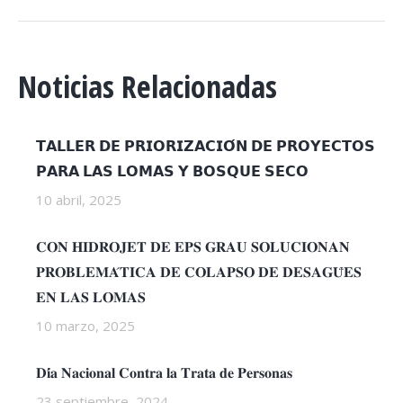
Noticias Relacionadas
𝗧𝗔𝗟𝗟𝗘𝗥 𝗗𝗘 𝗣𝗥𝗜𝗢𝗥𝗜𝗭𝗔𝗖𝗜𝗢́𝗡 𝗗𝗘 𝗣𝗥𝗢𝗬𝗘𝗖𝗧𝗢𝗦
𝗣𝗔𝗥𝗔 𝗟𝗔𝗦 𝗟𝗢𝗠𝗔𝗦 𝗬 𝗕𝗢𝗦𝗤𝗨𝗘 𝗦𝗘𝗖𝗢
10 abril, 2025
𝐂𝐎𝐍 𝐇𝐈𝐃𝐑𝐎𝐉𝐄𝐓 𝐃𝐄 𝐄𝐏𝐒 𝐆𝐑𝐀𝐔 𝐒𝐎𝐋𝐔𝐂𝐈𝐎𝐍𝐀𝐍
𝐏𝐑𝐎𝐁𝐋𝐄𝐌𝐀́𝐓𝐈𝐂𝐀 𝐃𝐄 𝐂𝐎𝐋𝐀𝐏𝐒𝐎 𝐃𝐄 𝐃𝐄𝐒𝐀𝐆𝐔̈𝐄𝐒
𝐄𝐍 𝐋𝐀𝐒 𝐋𝐎𝐌𝐀𝐒
10 marzo, 2025
𝐃𝐢́𝐚 𝐍𝐚𝐜𝐢𝐨𝐧𝐚𝐥 𝐂𝐨𝐧𝐭𝐫𝐚 𝐥𝐚 𝐓𝐫𝐚𝐭𝐚 𝐝𝐞 𝐏𝐞𝐫𝐬𝐨𝐧𝐚𝐬
23 septiembre, 2024