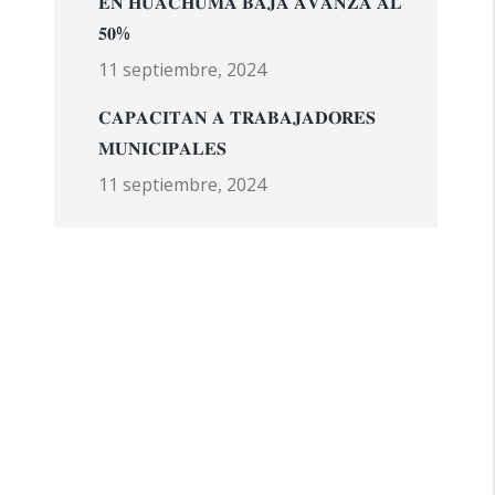
𝐄𝐍 𝐇𝐔𝐀𝐂𝐇𝐔𝐌𝐀 𝐁𝐀𝐉𝐀 𝐀𝐕𝐀𝐍𝐙𝐀 𝐀𝐋
𝟓𝟎%
11 septiembre, 2024
𝐂𝐀𝐏𝐀𝐂𝐈𝐓𝐀𝐍 𝐀 𝐓𝐑𝐀𝐁𝐀𝐉𝐀𝐃𝐎𝐑𝐄𝐒
𝐌𝐔𝐍𝐈𝐂𝐈𝐏𝐀𝐋𝐄𝐒
11 septiembre, 2024