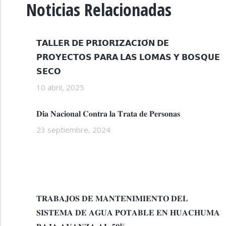
Noticias Relacionadas
𝗧𝗔𝗟𝗟𝗘𝗥 𝗗𝗘 𝗣𝗥𝗜𝗢𝗥𝗜𝗭𝗔𝗖𝗜𝗢́𝗡 𝗗𝗘
𝗣𝗥𝗢𝗬𝗘𝗖𝗧𝗢𝗦 𝗣𝗔𝗥𝗔 𝗟𝗔𝗦 𝗟𝗢𝗠𝗔𝗦 𝗬 𝗕𝗢𝗦𝗤𝗨𝗘
𝗦𝗘𝗖𝗢
10 abril, 2025
𝐃𝐢́𝐚 𝐍𝐚𝐜𝐢𝐨𝐧𝐚𝐥 𝐂𝐨𝐧𝐭𝐫𝐚 𝐥𝐚 𝐓𝐫𝐚𝐭𝐚 𝐝𝐞 𝐏𝐞𝐫𝐬𝐨𝐧𝐚𝐬
23 septiembre, 2024
𝐓𝐑𝐀𝐁𝐀𝐉𝐎𝐒 𝐃𝐄 𝐌𝐀𝐍𝐓𝐄𝐍𝐈𝐌𝐈𝐄𝐍𝐓𝐎 𝐃𝐄𝐋
𝐒𝐈𝐒𝐓𝐄𝐌𝐀 𝐃𝐄 𝐀𝐆𝐔𝐀 𝐏𝐎𝐓𝐀𝐁𝐋𝐄 𝐄𝐍 𝐇𝐔𝐀𝐂𝐇𝐔𝐌𝐀