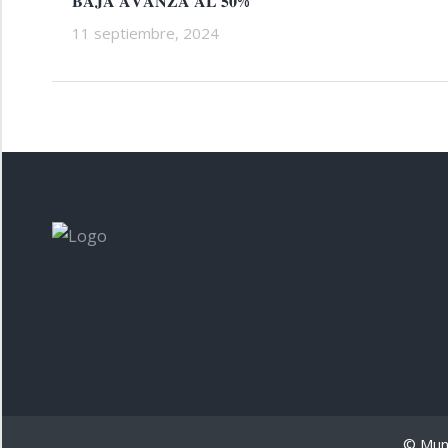
𝐁𝐀𝐉𝐀 𝐀𝐕𝐀𝐍𝐙𝐀 𝐀𝐋 𝟓𝟎%
11 septiembre, 2024
© Muni