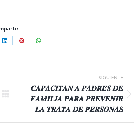
mpartir
e
Share
Share
Share
on
on
on
er
LinkedIn
Pinterest
WhatsApp
SIGUIENTE
𝑪𝑨𝑷𝑨𝑪𝑰𝑻𝑨𝑵 𝑨 𝑷𝑨𝑫𝑹𝑬𝑺 𝑫𝑬
𝑭𝑨𝑴𝑰𝑳𝑰𝑨 𝑷𝑨𝑹𝑨 𝑷𝑹𝑬𝑽𝑬𝑵𝑰𝑹
Publicación
siguiente:
𝑳𝑨 𝑻𝑹𝑨𝑻𝑨 𝑫𝑬 𝑷𝑬𝑹𝑺𝑶𝑵𝑨𝑺