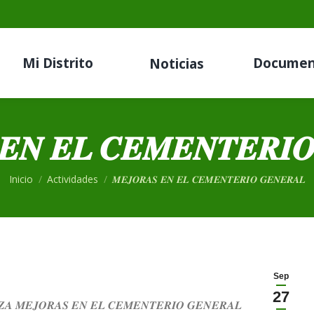
Mi Distrito
Documen
Noticias
𝑬𝑵 𝑬𝑳 𝑪𝑬𝑴𝑬𝑵𝑻𝑬𝑹𝑰
Estás aquí:
Inicio
Actividades
𝑴𝑬𝑱𝑶𝑹𝑨𝑺 𝑬𝑵 𝑬𝑳 𝑪𝑬𝑴𝑬𝑵𝑻𝑬𝑹𝑰𝑶 𝑮𝑬𝑵𝑬𝑹𝑨𝑳
Sep
27
𝒁𝑨 𝑴𝑬𝑱𝑶𝑹𝑨𝑺 𝑬𝑵 𝑬𝑳 𝑪𝑬𝑴𝑬𝑵𝑻𝑬𝑹𝑰𝑶 𝑮𝑬𝑵𝑬𝑹𝑨𝑳