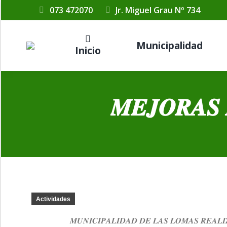
073 472070
Jr. Miguel Grau Nº 734
Municipalidad
Inicio
𝑴𝑬𝑱𝑶𝑹𝑨𝑺 
Actividades
𝑴𝑼𝑵𝑰𝑪𝑰𝑷𝑨𝑳𝑰𝑫𝑨𝑫 𝑫𝑬 𝑳𝑨𝑺 𝑳𝑶𝑴𝑨𝑺 𝑹𝑬𝑨𝑳