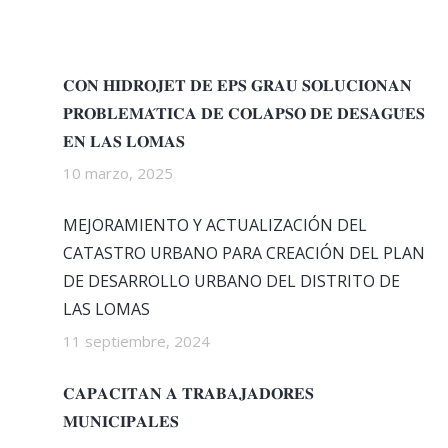
𝐂𝐎𝐍 𝐇𝐈𝐃𝐑𝐎𝐉𝐄𝐓 𝐃𝐄 𝐄𝐏𝐒 𝐆𝐑𝐀𝐔 𝐒𝐎𝐋𝐔𝐂𝐈𝐎𝐍𝐀𝐍
𝐏𝐑𝐎𝐁𝐋𝐄𝐌𝐀́𝐓𝐈𝐂𝐀 𝐃𝐄 𝐂𝐎𝐋𝐀𝐏𝐒𝐎 𝐃𝐄 𝐃𝐄𝐒𝐀𝐆𝐔̈𝐄𝐒
𝐄𝐍 𝐋𝐀𝐒 𝐋𝐎𝐌𝐀𝐒
10 marzo, 2025
MEJORAMIENTO Y ACTUALIZACIÓN DEL
CATASTRO URBANO PARA CREACIÓN DEL PLAN
DE DESARROLLO URBANO DEL DISTRITO DE
LAS LOMAS
11 septiembre, 2024
𝐂𝐀𝐏𝐀𝐂𝐈𝐓𝐀𝐍 𝐀 𝐓𝐑𝐀𝐁𝐀𝐉𝐀𝐃𝐎𝐑𝐄𝐒
𝐌𝐔𝐍𝐈𝐂𝐈𝐏𝐀𝐋𝐄𝐒