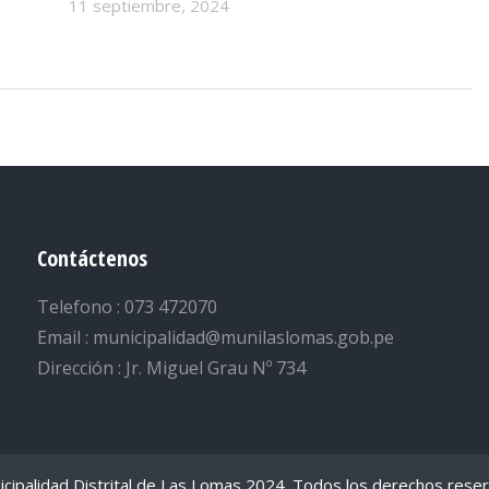
11 septiembre, 2024
Contáctenos
Telefono : 073 472070
Email : municipalidad@munilaslomas.gob.pe
Dirección : Jr. Miguel Grau Nº 734
cipalidad Distrital de Las Lomas 2024. Todos los derechos rese