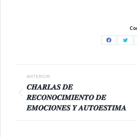
Co
Share
Shar
on
on
Facebook
Twitt
NAVEGACIÓN
ANTERIOR
ENTRE
𝑪𝑯𝑨𝑹𝑳𝑨𝑺 𝑫𝑬
𝑹𝑬𝑪𝑶𝑵𝑶𝑪𝑰𝑴𝑰𝑬𝑵𝑻𝑶 𝑫𝑬
Publicación
PUBLICACIONES
anterior:
𝑬𝑴𝑶𝑪𝑰𝑶𝑵𝑬𝑺 𝒀 𝑨𝑼𝑻𝑶𝑬𝑺𝑻𝑰𝑴𝑨