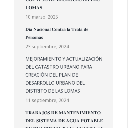
𝐋𝐎𝐌𝐀𝐒
10 marzo, 2025
𝐃𝐢́𝐚 𝐍𝐚𝐜𝐢𝐨𝐧𝐚𝐥 𝐂𝐨𝐧𝐭𝐫𝐚 𝐥𝐚 𝐓𝐫𝐚𝐭𝐚 𝐝𝐞
𝐏𝐞𝐫𝐬𝐨𝐧𝐚𝐬
23 septiembre, 2024
MEJORAMIENTO Y ACTUALIZACIÓN
DEL CATASTRO URBANO PARA
CREACIÓN DEL PLAN DE
DESARROLLO URBANO DEL
DISTRITO DE LAS LOMAS
11 septiembre, 2024
𝐓𝐑𝐀𝐁𝐀𝐉𝐎𝐒 𝐃𝐄 𝐌𝐀𝐍𝐓𝐄𝐍𝐈𝐌𝐈𝐄𝐍𝐓𝐎
𝐃𝐄𝐋 𝐒𝐈𝐒𝐓𝐄𝐌𝐀 𝐃𝐄 𝐀𝐆𝐔𝐀 𝐏𝐎𝐓𝐀𝐁𝐋𝐄