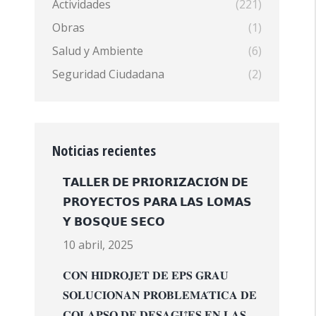
Actividades
(221)
Obras
(1)
Salud y Ambiente
(6)
Seguridad Ciudadana
(2)
Noticias recientes
𝗧𝗔𝗟𝗟𝗘𝗥 𝗗𝗘 𝗣𝗥𝗜𝗢𝗥𝗜𝗭𝗔𝗖𝗜𝗢́𝗡 𝗗𝗘
𝗣𝗥𝗢𝗬𝗘𝗖𝗧𝗢𝗦 𝗣𝗔𝗥𝗔 𝗟𝗔𝗦 𝗟𝗢𝗠𝗔𝗦
𝗬 𝗕𝗢𝗦𝗤𝗨𝗘 𝗦𝗘𝗖𝗢
10 abril, 2025
𝐂𝐎𝐍 𝐇𝐈𝐃𝐑𝐎𝐉𝐄𝐓 𝐃𝐄 𝐄𝐏𝐒 𝐆𝐑𝐀𝐔
𝐒𝐎𝐋𝐔𝐂𝐈𝐎𝐍𝐀𝐍 𝐏𝐑𝐎𝐁𝐋𝐄𝐌𝐀́𝐓𝐈𝐂𝐀 𝐃𝐄
𝐂𝐎𝐋𝐀𝐏𝐒𝐎 𝐃𝐄 𝐃𝐄𝐒𝐀𝐆𝐔̈𝐄𝐒 𝐄𝐍 𝐋𝐀𝐒