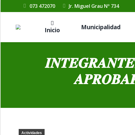
073 472070
Jr. Miguel Grau Nº 734
Municipalidad
Inicio
𝑰𝑵𝑻𝑬𝑮𝑹𝑨𝑵𝑻𝑬
𝑨𝑷𝑹𝑶𝑩𝑨𝑹
Actividades