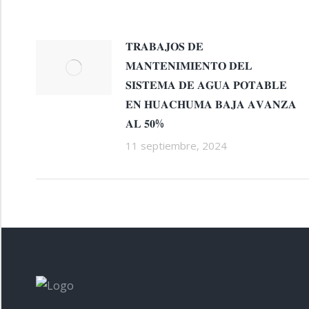
𝐓𝐑𝐀𝐁𝐀𝐉𝐎𝐒 𝐃𝐄
𝐌𝐀𝐍𝐓𝐄𝐍𝐈𝐌𝐈𝐄𝐍𝐓𝐎 𝐃𝐄𝐋
𝐒𝐈𝐒𝐓𝐄𝐌𝐀 𝐃𝐄 𝐀𝐆𝐔𝐀 𝐏𝐎𝐓𝐀𝐁𝐋𝐄
𝐄𝐍 𝐇𝐔𝐀𝐂𝐇𝐔𝐌𝐀 𝐁𝐀𝐉𝐀 𝐀𝐕𝐀𝐍𝐙𝐀
𝐀𝐋 𝟓𝟎%
11 septiembre, 2024