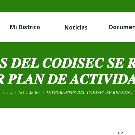
Mi Distrito
Documen
Noticias
𝑺 𝑫𝑬𝑳 𝑪𝑶𝑫𝑰𝑺𝑬𝑪 𝑺𝑬 
 𝑷𝑳𝑨𝑵 𝑫𝑬 𝑨𝑪𝑻𝑰𝑽𝑰𝑫𝑨
Estás aquí:
Inicio
Actividades
𝑰𝑵𝑻𝑬𝑮𝑹𝑨𝑵𝑻𝑬𝑺 𝑫𝑬𝑳 𝑪𝑶𝑫𝑰𝑺𝑬𝑪 𝑺𝑬 𝑹𝑬𝑼𝑵𝑬𝑵…
Dic