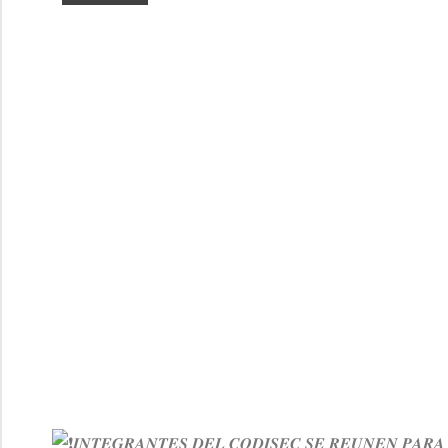
𝑰𝑵𝑻𝑬𝑮𝑹𝑨𝑵𝑻𝑬𝑺 𝑫𝑬𝑳 𝑪𝑶𝑫𝑰𝑺𝑬𝑪 𝑺𝑬 𝑹𝑬𝑼𝑵𝑬𝑵 𝑷𝑨𝑹𝑨 