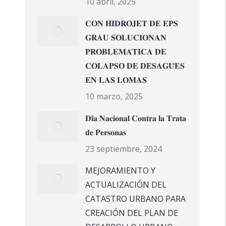
10 abril, 2025
𝐂𝐎𝐍 𝐇𝐈𝐃𝐑𝐎𝐉𝐄𝐓 𝐃𝐄 𝐄𝐏𝐒
𝐆𝐑𝐀𝐔 𝐒𝐎𝐋𝐔𝐂𝐈𝐎𝐍𝐀𝐍
𝐏𝐑𝐎𝐁𝐋𝐄𝐌𝐀́𝐓𝐈𝐂𝐀 𝐃𝐄
𝐂𝐎𝐋𝐀𝐏𝐒𝐎 𝐃𝐄 𝐃𝐄𝐒𝐀𝐆𝐔̈𝐄𝐒
𝐄𝐍 𝐋𝐀𝐒 𝐋𝐎𝐌𝐀𝐒
10 marzo, 2025
𝐃𝐢́𝐚 𝐍𝐚𝐜𝐢𝐨𝐧𝐚𝐥 𝐂𝐨𝐧𝐭𝐫𝐚 𝐥𝐚 𝐓𝐫𝐚𝐭𝐚
𝐝𝐞 𝐏𝐞𝐫𝐬𝐨𝐧𝐚𝐬
23 septiembre, 2024
MEJORAMIENTO Y
ACTUALIZACIÓN DEL
CATASTRO URBANO PARA
CREACIÓN DEL PLAN DE