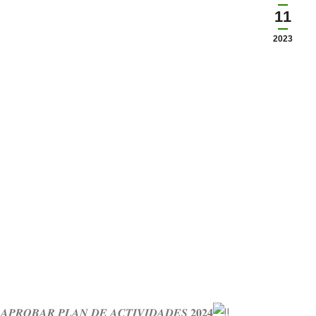
11
2023
𝑷𝑹𝑶𝑩𝑨𝑹 𝑷𝑳𝑨𝑵 𝑫𝑬 𝑨𝑪𝑻𝑰𝑽𝑰𝑫𝑨𝑫𝑬𝑺 𝟐𝟎𝟐𝟒