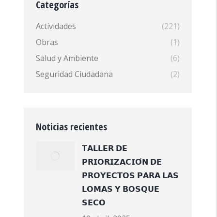
Categorías
Actividades
(221)
Obras
(1)
Salud y Ambiente
(6)
Seguridad Ciudadana
(2)
Noticias recientes
𝗧𝗔𝗟𝗟𝗘𝗥 𝗗𝗘
𝗣𝗥𝗜𝗢𝗥𝗜𝗭𝗔𝗖𝗜𝗢́𝗡 𝗗𝗘
𝗣𝗥𝗢𝗬𝗘𝗖𝗧𝗢𝗦 𝗣𝗔𝗥𝗔 𝗟𝗔𝗦
𝗟𝗢𝗠𝗔𝗦 𝗬 𝗕𝗢𝗦𝗤𝗨𝗘
𝗦𝗘𝗖𝗢