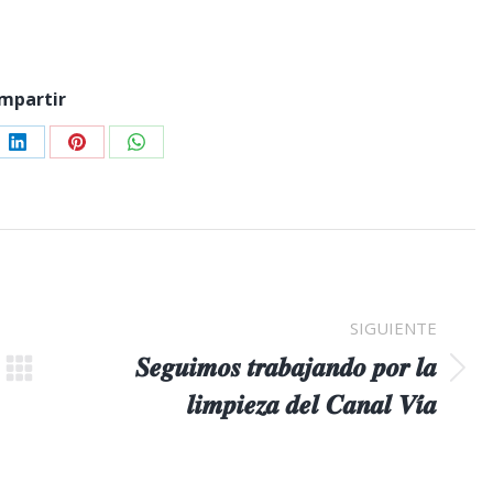
mpartir
e
Share
Share
Share
on
on
on
er
LinkedIn
Pinterest
WhatsApp
SIGUIENTE
𝑺𝒆𝒈𝒖𝒊𝒎𝒐𝒔 𝒕𝒓𝒂𝒃𝒂𝒋𝒂𝒏𝒅𝒐 𝒑𝒐𝒓 𝒍𝒂
Publicación
𝒍𝒊𝒎𝒑𝒊𝒆𝒛𝒂 𝒅𝒆𝒍 𝑪𝒂𝒏𝒂𝒍 𝑽𝒊́𝒂
siguiente: