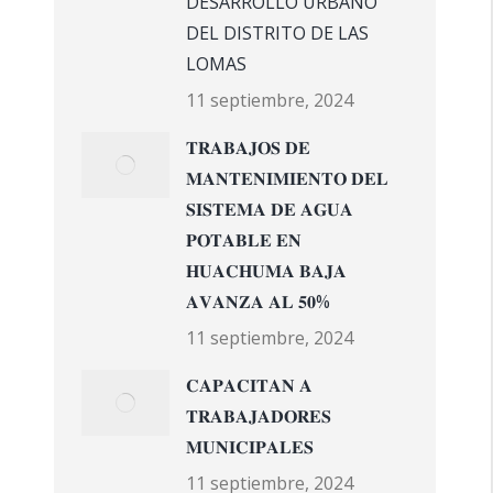
DESARROLLO URBANO
DEL DISTRITO DE LAS
LOMAS
11 septiembre, 2024
𝐓𝐑𝐀𝐁𝐀𝐉𝐎𝐒 𝐃𝐄
𝐌𝐀𝐍𝐓𝐄𝐍𝐈𝐌𝐈𝐄𝐍𝐓𝐎 𝐃𝐄𝐋
𝐒𝐈𝐒𝐓𝐄𝐌𝐀 𝐃𝐄 𝐀𝐆𝐔𝐀
𝐏𝐎𝐓𝐀𝐁𝐋𝐄 𝐄𝐍
𝐇𝐔𝐀𝐂𝐇𝐔𝐌𝐀 𝐁𝐀𝐉𝐀
𝐀𝐕𝐀𝐍𝐙𝐀 𝐀𝐋 𝟓𝟎%
11 septiembre, 2024
𝐂𝐀𝐏𝐀𝐂𝐈𝐓𝐀𝐍 𝐀
𝐓𝐑𝐀𝐁𝐀𝐉𝐀𝐃𝐎𝐑𝐄𝐒
𝐌𝐔𝐍𝐈𝐂𝐈𝐏𝐀𝐋𝐄𝐒
11 septiembre, 2024