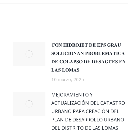
𝐂𝐎𝐍 𝐇𝐈𝐃𝐑𝐎𝐉𝐄𝐓 𝐃𝐄 𝐄𝐏𝐒 𝐆𝐑𝐀𝐔
𝐒𝐎𝐋𝐔𝐂𝐈𝐎𝐍𝐀𝐍 𝐏𝐑𝐎𝐁𝐋𝐄𝐌𝐀́𝐓𝐈𝐂𝐀
𝐃𝐄 𝐂𝐎𝐋𝐀𝐏𝐒𝐎 𝐃𝐄 𝐃𝐄𝐒𝐀𝐆𝐔̈𝐄𝐒 𝐄𝐍
𝐋𝐀𝐒 𝐋𝐎𝐌𝐀𝐒
10 marzo, 2025
MEJORAMIENTO Y
ACTUALIZACIÓN DEL CATASTRO
URBANO PARA CREACIÓN DEL
PLAN DE DESARROLLO URBANO
DEL DISTRITO DE LAS LOMAS