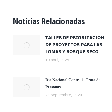
Noticias Relacionadas
𝗧𝗔𝗟𝗟𝗘𝗥 𝗗𝗘 𝗣𝗥𝗜𝗢𝗥𝗜𝗭𝗔𝗖𝗜𝗢́𝗡
𝗗𝗘 𝗣𝗥𝗢𝗬𝗘𝗖𝗧𝗢𝗦 𝗣𝗔𝗥𝗔 𝗟𝗔𝗦
𝗟𝗢𝗠𝗔𝗦 𝗬 𝗕𝗢𝗦𝗤𝗨𝗘 𝗦𝗘𝗖𝗢
10 abril, 2025
𝐃𝐢́𝐚 𝐍𝐚𝐜𝐢𝐨𝐧𝐚𝐥 𝐂𝐨𝐧𝐭𝐫𝐚 𝐥𝐚 𝐓𝐫𝐚𝐭𝐚 𝐝𝐞
𝐏𝐞𝐫𝐬𝐨𝐧𝐚𝐬
23 septiembre, 2024