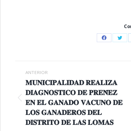
Co
Share
Shar
on
on
Facebook
Twitt
NAVEGACIÓN
ANTERIOR
ENTRE
𝐌𝐔𝐍𝐈𝐂𝐈𝐏𝐀𝐋𝐈𝐃𝐀𝐃 𝐑𝐄𝐀𝐋𝐈𝐙𝐀
𝐃𝐈𝐀𝐆𝐍𝐎𝐒𝐓𝐈𝐂𝐎 𝐃𝐄 𝐏𝐑𝐄𝐍̃𝐄𝐙
PUBLICACIONES
𝐄𝐍 𝐄𝐋 𝐆𝐀𝐍𝐀𝐃𝐎 𝐕𝐀𝐂𝐔𝐍𝐎 𝐃𝐄
Publicación
anterior:
𝐋𝐎𝐒 𝐆𝐀𝐍𝐀𝐃𝐄𝐑𝐎𝐒 𝐃𝐄𝐋
𝐃𝐈𝐒𝐓𝐑𝐈𝐓𝐎 𝐃𝐄 𝐋𝐀𝐒 𝐋𝐎𝐌𝐀𝐒