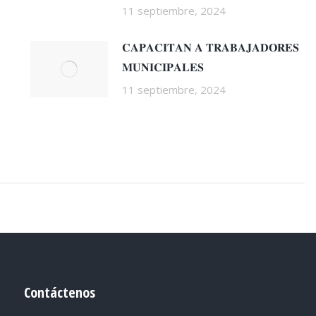
11 septiembre, 2024
𝐂𝐀𝐏𝐀𝐂𝐈𝐓𝐀𝐍 𝐀 𝐓𝐑𝐀𝐁𝐀𝐉𝐀𝐃𝐎𝐑𝐄𝐒
𝐌𝐔𝐍𝐈𝐂𝐈𝐏𝐀𝐋𝐄𝐒
11 septiembre, 2024
Contáctenos