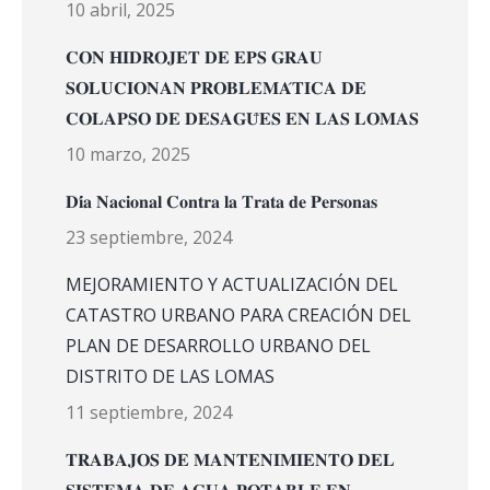
10 abril, 2025
𝐂𝐎𝐍 𝐇𝐈𝐃𝐑𝐎𝐉𝐄𝐓 𝐃𝐄 𝐄𝐏𝐒 𝐆𝐑𝐀𝐔
𝐒𝐎𝐋𝐔𝐂𝐈𝐎𝐍𝐀𝐍 𝐏𝐑𝐎𝐁𝐋𝐄𝐌𝐀́𝐓𝐈𝐂𝐀 𝐃𝐄
𝐂𝐎𝐋𝐀𝐏𝐒𝐎 𝐃𝐄 𝐃𝐄𝐒𝐀𝐆𝐔̈𝐄𝐒 𝐄𝐍 𝐋𝐀𝐒 𝐋𝐎𝐌𝐀𝐒
10 marzo, 2025
𝐃𝐢́𝐚 𝐍𝐚𝐜𝐢𝐨𝐧𝐚𝐥 𝐂𝐨𝐧𝐭𝐫𝐚 𝐥𝐚 𝐓𝐫𝐚𝐭𝐚 𝐝𝐞 𝐏𝐞𝐫𝐬𝐨𝐧𝐚𝐬
23 septiembre, 2024
MEJORAMIENTO Y ACTUALIZACIÓN DEL
CATASTRO URBANO PARA CREACIÓN DEL
PLAN DE DESARROLLO URBANO DEL
DISTRITO DE LAS LOMAS
11 septiembre, 2024
𝐓𝐑𝐀𝐁𝐀𝐉𝐎𝐒 𝐃𝐄 𝐌𝐀𝐍𝐓𝐄𝐍𝐈𝐌𝐈𝐄𝐍𝐓𝐎 𝐃𝐄𝐋