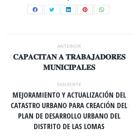
Share
Share
Share
Share
Share
on
on
on
on
on
Facebook
Twitter
LinkedIn
Pinterest
WhatsApp
NAVEGACIÓN
ANTERIOR
ENTRE
𝐂𝐀𝐏𝐀𝐂𝐈𝐓𝐀𝐍 𝐀 𝐓𝐑𝐀𝐁𝐀𝐉𝐀𝐃𝐎𝐑𝐄𝐒
Publicación
𝐌𝐔𝐍𝐈𝐂𝐈𝐏𝐀𝐋𝐄𝐒
anterior:
PUBLICACIONES
SIGUIENTE
MEJORAMIENTO Y ACTUALIZACIÓN DEL
CATASTRO URBANO PARA CREACIÓN DEL
Publicación
PLAN DE DESARROLLO URBANO DEL
siguiente:
DISTRITO DE LAS LOMAS