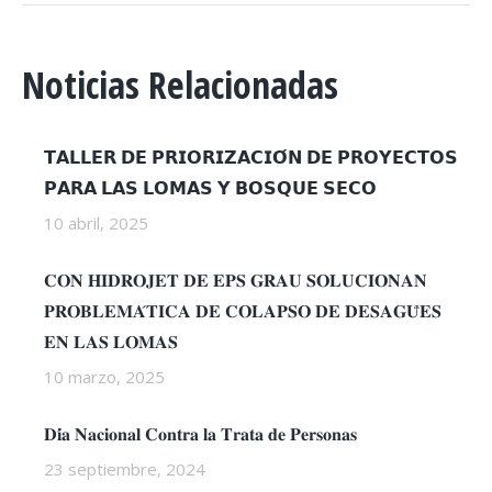
Noticias Relacionadas
𝗧𝗔𝗟𝗟𝗘𝗥 𝗗𝗘 𝗣𝗥𝗜𝗢𝗥𝗜𝗭𝗔𝗖𝗜𝗢́𝗡 𝗗𝗘 𝗣𝗥𝗢𝗬𝗘𝗖𝗧𝗢𝗦
𝗣𝗔𝗥𝗔 𝗟𝗔𝗦 𝗟𝗢𝗠𝗔𝗦 𝗬 𝗕𝗢𝗦𝗤𝗨𝗘 𝗦𝗘𝗖𝗢
10 abril, 2025
𝐂𝐎𝐍 𝐇𝐈𝐃𝐑𝐎𝐉𝐄𝐓 𝐃𝐄 𝐄𝐏𝐒 𝐆𝐑𝐀𝐔 𝐒𝐎𝐋𝐔𝐂𝐈𝐎𝐍𝐀𝐍
𝐏𝐑𝐎𝐁𝐋𝐄𝐌𝐀́𝐓𝐈𝐂𝐀 𝐃𝐄 𝐂𝐎𝐋𝐀𝐏𝐒𝐎 𝐃𝐄 𝐃𝐄𝐒𝐀𝐆𝐔̈𝐄𝐒
𝐄𝐍 𝐋𝐀𝐒 𝐋𝐎𝐌𝐀𝐒
10 marzo, 2025
𝐃𝐢́𝐚 𝐍𝐚𝐜𝐢𝐨𝐧𝐚𝐥 𝐂𝐨𝐧𝐭𝐫𝐚 𝐥𝐚 𝐓𝐫𝐚𝐭𝐚 𝐝𝐞 𝐏𝐞𝐫𝐬𝐨𝐧𝐚𝐬
23 septiembre, 2024