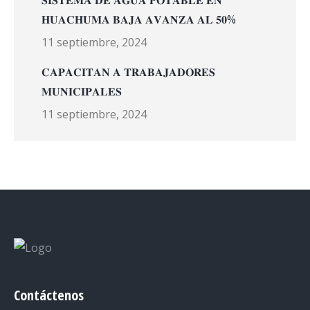
𝐒𝐈𝐒𝐓𝐄𝐌𝐀 𝐃𝐄 𝐀𝐆𝐔𝐀 𝐏𝐎𝐓𝐀𝐁𝐋𝐄 𝐄𝐍
𝐇𝐔𝐀𝐂𝐇𝐔𝐌𝐀 𝐁𝐀𝐉𝐀 𝐀𝐕𝐀𝐍𝐙𝐀 𝐀𝐋 𝟓𝟎%
11 septiembre, 2024
𝐂𝐀𝐏𝐀𝐂𝐈𝐓𝐀𝐍 𝐀 𝐓𝐑𝐀𝐁𝐀𝐉𝐀𝐃𝐎𝐑𝐄𝐒
𝐌𝐔𝐍𝐈𝐂𝐈𝐏𝐀𝐋𝐄𝐒
11 septiembre, 2024
Contáctenos