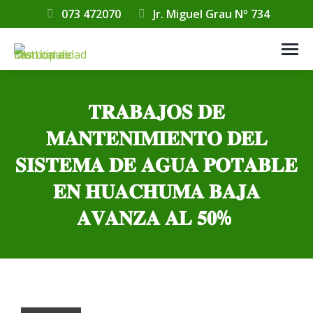
073 472070
Jr. Miguel Grau Nº 734
𝐓𝐑𝐀𝐁𝐀𝐉𝐎𝐒 𝐃𝐄
𝐌𝐀𝐍𝐓𝐄𝐍𝐈𝐌𝐈𝐄𝐍𝐓𝐎 𝐃𝐄𝐋
𝐒𝐈𝐒𝐓𝐄𝐌𝐀 𝐃𝐄 𝐀𝐆𝐔𝐀 𝐏𝐎𝐓𝐀𝐁𝐋𝐄
𝐄𝐍 𝐇𝐔𝐀𝐂𝐇𝐔𝐌𝐀 𝐁𝐀𝐉𝐀
𝐀𝐕𝐀𝐍𝐙𝐀 𝐀𝐋 𝟓𝟎%
Estás aquí: