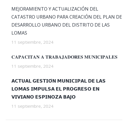
MEJORAMIENTO Y ACTUALIZACIÓN DEL
CATASTRO URBANO PARA CREACIÓN DEL PLAN DE
DESARROLLO URBANO DEL DISTRITO DE LAS
LOMAS
11 septiembre, 2024
𝐂𝐀𝐏𝐀𝐂𝐈𝐓𝐀𝐍 𝐀 𝐓𝐑𝐀𝐁𝐀𝐉𝐀𝐃𝐎𝐑𝐄𝐒 𝐌𝐔𝐍𝐈𝐂𝐈𝐏𝐀𝐋𝐄𝐒
11 septiembre, 2024
𝗔𝗖𝗧𝗨𝗔𝗟 𝗚𝗘𝗦𝗧𝗜𝗢́𝗡 𝗠𝗨𝗡𝗜𝗖𝗜𝗣𝗔𝗟 𝗗𝗘 𝗟𝗔𝗦
𝗟𝗢𝗠𝗔𝗦 𝗜𝗠𝗣𝗨𝗟𝗦𝗔 𝗘𝗟 𝗣𝗥𝗢𝗚𝗥𝗘𝗦𝗢 𝗘𝗡
𝗩𝗜𝗩𝗜𝗔𝗡𝗢 𝗘𝗦𝗣𝗜𝗡𝗢𝗭𝗔 𝗕𝗔𝗝𝗢
11 septiembre, 2024