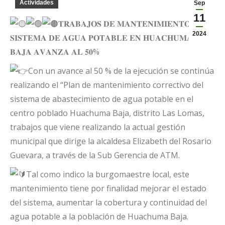
Actividades
Sep
11
𝐓𝐑𝐀𝐁𝐀𝐉𝐎𝐒 𝐃𝐄 𝐌𝐀𝐍𝐓𝐄𝐍𝐈𝐌𝐈𝐄𝐍𝐓𝐎 𝐃𝐄𝐋
2024
𝐒𝐈𝐒𝐓𝐄𝐌𝐀 𝐃𝐄 𝐀𝐆𝐔𝐀 𝐏𝐎𝐓𝐀𝐁𝐋𝐄 𝐄𝐍 𝐇𝐔𝐀𝐂𝐇𝐔𝐌𝐀
𝐁𝐀𝐉𝐀 𝐀𝐕𝐀𝐍𝐙𝐀 𝐀𝐋 𝟓𝟎%
Con un avance al 50 % de la ejecución se continúa
realizando el “Plan de mantenimiento correctivo del
sistema de abastecimiento de agua potable en el
centro poblado Huachuma Baja, distrito Las Lomas,
trabajos que viene realizando la actual gestión
municipal que dirige la alcaldesa Elizabeth del Rosario
Guevara, a través de la Sub Gerencia de ATM.
Tal como indico la burgomaestre local, este
mantenimiento tiene por finalidad mejorar el estado
del sistema, aumentar la cobertura y continuidad del
agua potable a la población de Huachuma Baja.