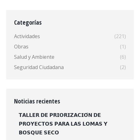
Categorías
Actividades
(221)
Obras
(1)
Salud y Ambiente
(6)
Seguridad Ciudadana
(2)
Noticias recientes
𝗧𝗔𝗟𝗟𝗘𝗥 𝗗𝗘 𝗣𝗥𝗜𝗢𝗥𝗜𝗭𝗔𝗖𝗜𝗢́𝗡 𝗗𝗘
𝗣𝗥𝗢𝗬𝗘𝗖𝗧𝗢𝗦 𝗣𝗔𝗥𝗔 𝗟𝗔𝗦 𝗟𝗢𝗠𝗔𝗦 𝗬
𝗕𝗢𝗦𝗤𝗨𝗘 𝗦𝗘𝗖𝗢