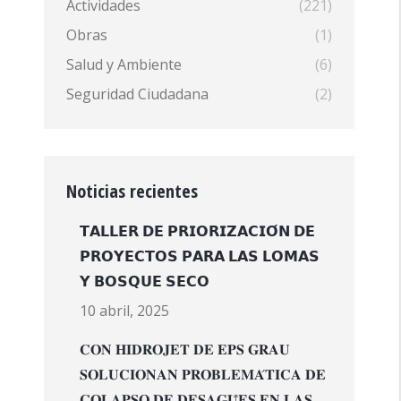
Actividades
(221)
Obras
(1)
Salud y Ambiente
(6)
Seguridad Ciudadana
(2)
Noticias recientes
𝗧𝗔𝗟𝗟𝗘𝗥 𝗗𝗘 𝗣𝗥𝗜𝗢𝗥𝗜𝗭𝗔𝗖𝗜𝗢́𝗡 𝗗𝗘
𝗣𝗥𝗢𝗬𝗘𝗖𝗧𝗢𝗦 𝗣𝗔𝗥𝗔 𝗟𝗔𝗦 𝗟𝗢𝗠𝗔𝗦
𝗬 𝗕𝗢𝗦𝗤𝗨𝗘 𝗦𝗘𝗖𝗢
10 abril, 2025
𝐂𝐎𝐍 𝐇𝐈𝐃𝐑𝐎𝐉𝐄𝐓 𝐃𝐄 𝐄𝐏𝐒 𝐆𝐑𝐀𝐔
𝐒𝐎𝐋𝐔𝐂𝐈𝐎𝐍𝐀𝐍 𝐏𝐑𝐎𝐁𝐋𝐄𝐌𝐀́𝐓𝐈𝐂𝐀 𝐃𝐄
𝐂𝐎𝐋𝐀𝐏𝐒𝐎 𝐃𝐄 𝐃𝐄𝐒𝐀𝐆𝐔̈𝐄𝐒 𝐄𝐍 𝐋𝐀𝐒