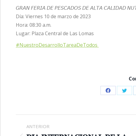
𝘎𝘙𝘈𝘕 𝘍𝘌𝘙𝘐𝘈 𝘋𝘌 𝘗𝘌𝘚𝘊𝘈𝘋𝘖𝘚 𝘋𝘌 𝘈𝘓𝘛𝘈 𝘊𝘈𝘓𝘐𝘋𝘈𝘋 𝘕𝘜
Día: Viernes 10 de marzo de 2023
Hora: 08:30 a.m.
Lugar: Plaza Central de Las Lomas
#NuestroDesarrolloTareaDeTodos
Co
Share
Shar
on
on
Facebook
Twitt
NAVEGACIÓN
ANTERIOR