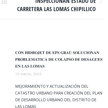
INSPECCIONAN ESTADO DE
Publicación
CARRETERA LAS LOMAS CHIPILLICO
siguiente:
𝐂𝐎𝐍 𝐇𝐈𝐃𝐑𝐎𝐉𝐄𝐓 𝐃𝐄 𝐄𝐏𝐒 𝐆𝐑𝐀𝐔 𝐒𝐎𝐋𝐔𝐂𝐈𝐎𝐍𝐀𝐍
𝐏𝐑𝐎𝐁𝐋𝐄𝐌𝐀́𝐓𝐈𝐂𝐀 𝐃𝐄 𝐂𝐎𝐋𝐀𝐏𝐒𝐎 𝐃𝐄 𝐃𝐄𝐒𝐀𝐆𝐔̈𝐄𝐒
𝐄𝐍 𝐋𝐀𝐒 𝐋𝐎𝐌𝐀𝐒
10 marzo, 2025
MEJORAMIENTO Y ACTUALIZACIÓN DEL
CATASTRO URBANO PARA CREACIÓN DEL PLAN
DE DESARROLLO URBANO DEL DISTRITO DE
LAS LOMAS