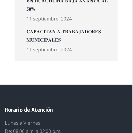
𝐄𝐍 𝐇𝐔𝐀𝐂𝐇𝐔𝐌𝐀 𝐁𝐀𝐉𝐀 𝐀𝐕𝐀𝐍𝐙𝐀 𝐀𝐋
𝟓𝟎%
11 septiembre, 2024
𝐂𝐀𝐏𝐀𝐂𝐈𝐓𝐀𝐍 𝐀 𝐓𝐑𝐀𝐁𝐀𝐉𝐀𝐃𝐎𝐑𝐄𝐒
𝐌𝐔𝐍𝐈𝐂𝐈𝐏𝐀𝐋𝐄𝐒
11 septiembre, 2024
Horario de Atención
Lunes a Viernes
De: 08:00 a.m. a 02:00 p.m.