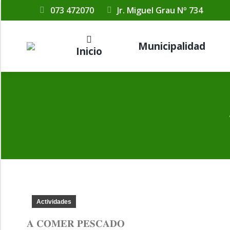
073 472070
Jr. Miguel Grau Nº 734
Municipalidad
Inicio
Actividades
𝐀 𝐂𝐎𝐌𝐄𝐑 𝐏𝐄𝐒𝐂𝐀𝐃𝐎