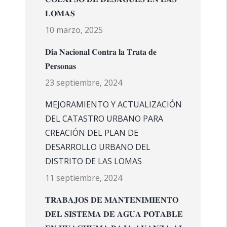
𝐋𝐎𝐌𝐀𝐒
10 marzo, 2025
𝐃𝐢́𝐚 𝐍𝐚𝐜𝐢𝐨𝐧𝐚𝐥 𝐂𝐨𝐧𝐭𝐫𝐚 𝐥𝐚 𝐓𝐫𝐚𝐭𝐚 𝐝𝐞
𝐏𝐞𝐫𝐬𝐨𝐧𝐚𝐬
23 septiembre, 2024
MEJORAMIENTO Y ACTUALIZACIÓN
DEL CATASTRO URBANO PARA
CREACIÓN DEL PLAN DE
DESARROLLO URBANO DEL
DISTRITO DE LAS LOMAS
11 septiembre, 2024
𝐓𝐑𝐀𝐁𝐀𝐉𝐎𝐒 𝐃𝐄 𝐌𝐀𝐍𝐓𝐄𝐍𝐈𝐌𝐈𝐄𝐍𝐓𝐎
𝐃𝐄𝐋 𝐒𝐈𝐒𝐓𝐄𝐌𝐀 𝐃𝐄 𝐀𝐆𝐔𝐀 𝐏𝐎𝐓𝐀𝐁𝐋𝐄