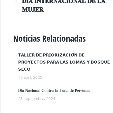
ENTRE
𝐃𝐈́𝐀 𝐈𝐍𝐓𝐄𝐑𝐍𝐀𝐂𝐈𝐎𝐍𝐀𝐋 𝐃𝐄 𝐋𝐀
Publicación
𝐌𝐔𝐉𝐄𝐑
anterior:
PUBLICACIONES
Noticias Relacionadas
𝗧𝗔𝗟𝗟𝗘𝗥 𝗗𝗘 𝗣𝗥𝗜𝗢𝗥𝗜𝗭𝗔𝗖𝗜𝗢́𝗡 𝗗𝗘
𝗣𝗥𝗢𝗬𝗘𝗖𝗧𝗢𝗦 𝗣𝗔𝗥𝗔 𝗟𝗔𝗦 𝗟𝗢𝗠𝗔𝗦 𝗬 𝗕𝗢𝗦𝗤𝗨𝗘
𝗦𝗘𝗖𝗢
10 abril, 2025
𝐃𝐢́𝐚 𝐍𝐚𝐜𝐢𝐨𝐧𝐚𝐥 𝐂𝐨𝐧𝐭𝐫𝐚 𝐥𝐚 𝐓𝐫𝐚𝐭𝐚 𝐝𝐞 𝐏𝐞𝐫𝐬𝐨𝐧𝐚𝐬
23 septiembre, 2024