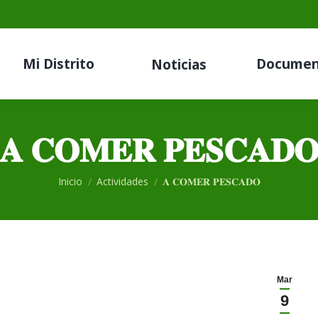
Mi Distrito
Documen
Noticias
𝐀 𝐂𝐎𝐌𝐄𝐑 𝐏𝐄𝐒𝐂𝐀𝐃
Estás aquí:
Inicio
Actividades
𝐀 𝐂𝐎𝐌𝐄𝐑 𝐏𝐄𝐒𝐂𝐀𝐃𝐎
Mar
9