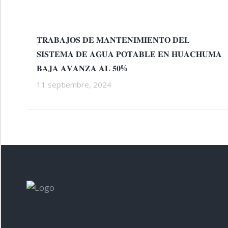
𝐓𝐑𝐀𝐁𝐀𝐉𝐎𝐒 𝐃𝐄 𝐌𝐀𝐍𝐓𝐄𝐍𝐈𝐌𝐈𝐄𝐍𝐓𝐎 𝐃𝐄𝐋
𝐒𝐈𝐒𝐓𝐄𝐌𝐀 𝐃𝐄 𝐀𝐆𝐔𝐀 𝐏𝐎𝐓𝐀𝐁𝐋𝐄 𝐄𝐍 𝐇𝐔𝐀𝐂𝐇𝐔𝐌𝐀
𝐁𝐀𝐉𝐀 𝐀𝐕𝐀𝐍𝐙𝐀 𝐀𝐋 𝟓𝟎%
11 septiembre, 2024