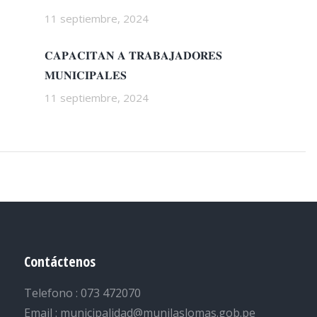
11 septiembre, 2024
𝐂𝐀𝐏𝐀𝐂𝐈𝐓𝐀𝐍 𝐀 𝐓𝐑𝐀𝐁𝐀𝐉𝐀𝐃𝐎𝐑𝐄𝐒
𝐌𝐔𝐍𝐈𝐂𝐈𝐏𝐀𝐋𝐄𝐒
11 septiembre, 2024
Contáctenos
Telefono : 073 472070
Email : municipalidad@munilaslomas.gob.pe