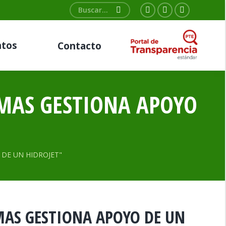
Buscar:
Facebook
Twitter
YouTube
page
page
page
tos
Contacto
opens
opens
opens
in
in
in
new
new
new
window
window
window
OMAS GESTIONA APOYO
O DE UN HIDROJET"
MAS GESTIONA APOYO DE UN