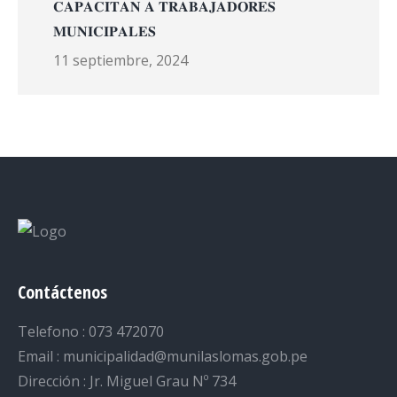
𝐂𝐀𝐏𝐀𝐂𝐈𝐓𝐀𝐍 𝐀 𝐓𝐑𝐀𝐁𝐀𝐉𝐀𝐃𝐎𝐑𝐄𝐒
𝐌𝐔𝐍𝐈𝐂𝐈𝐏𝐀𝐋𝐄𝐒
11 septiembre, 2024
Contáctenos
Telefono : 073 472070
Email : municipalidad@munilaslomas.gob.pe
Dirección : Jr. Miguel Grau Nº 734