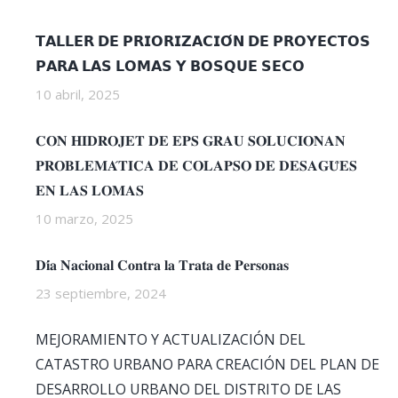
𝗧𝗔𝗟𝗟𝗘𝗥 𝗗𝗘 𝗣𝗥𝗜𝗢𝗥𝗜𝗭𝗔𝗖𝗜𝗢́𝗡 𝗗𝗘 𝗣𝗥𝗢𝗬𝗘𝗖𝗧𝗢𝗦
𝗣𝗔𝗥𝗔 𝗟𝗔𝗦 𝗟𝗢𝗠𝗔𝗦 𝗬 𝗕𝗢𝗦𝗤𝗨𝗘 𝗦𝗘𝗖𝗢
10 abril, 2025
𝐂𝐎𝐍 𝐇𝐈𝐃𝐑𝐎𝐉𝐄𝐓 𝐃𝐄 𝐄𝐏𝐒 𝐆𝐑𝐀𝐔 𝐒𝐎𝐋𝐔𝐂𝐈𝐎𝐍𝐀𝐍
𝐏𝐑𝐎𝐁𝐋𝐄𝐌𝐀́𝐓𝐈𝐂𝐀 𝐃𝐄 𝐂𝐎𝐋𝐀𝐏𝐒𝐎 𝐃𝐄 𝐃𝐄𝐒𝐀𝐆𝐔̈𝐄𝐒
𝐄𝐍 𝐋𝐀𝐒 𝐋𝐎𝐌𝐀𝐒
10 marzo, 2025
𝐃𝐢́𝐚 𝐍𝐚𝐜𝐢𝐨𝐧𝐚𝐥 𝐂𝐨𝐧𝐭𝐫𝐚 𝐥𝐚 𝐓𝐫𝐚𝐭𝐚 𝐝𝐞 𝐏𝐞𝐫𝐬𝐨𝐧𝐚𝐬
23 septiembre, 2024
MEJORAMIENTO Y ACTUALIZACIÓN DEL
CATASTRO URBANO PARA CREACIÓN DEL PLAN DE
DESARROLLO URBANO DEL DISTRITO DE LAS