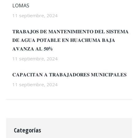
LOMAS
11 septiembre, 2024
𝐓𝐑𝐀𝐁𝐀𝐉𝐎𝐒 𝐃𝐄 𝐌𝐀𝐍𝐓𝐄𝐍𝐈𝐌𝐈𝐄𝐍𝐓𝐎 𝐃𝐄𝐋 𝐒𝐈𝐒𝐓𝐄𝐌𝐀
𝐃𝐄 𝐀𝐆𝐔𝐀 𝐏𝐎𝐓𝐀𝐁𝐋𝐄 𝐄𝐍 𝐇𝐔𝐀𝐂𝐇𝐔𝐌𝐀 𝐁𝐀𝐉𝐀
𝐀𝐕𝐀𝐍𝐙𝐀 𝐀𝐋 𝟓𝟎%
11 septiembre, 2024
𝐂𝐀𝐏𝐀𝐂𝐈𝐓𝐀𝐍 𝐀 𝐓𝐑𝐀𝐁𝐀𝐉𝐀𝐃𝐎𝐑𝐄𝐒 𝐌𝐔𝐍𝐈𝐂𝐈𝐏𝐀𝐋𝐄𝐒
11 septiembre, 2024
Categorías