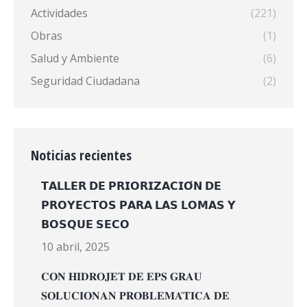
Actividades
(221)
Obras
(1)
Salud y Ambiente
(6)
Seguridad Ciudadana
(2)
Noticias recientes
𝗧𝗔𝗟𝗟𝗘𝗥 𝗗𝗘 𝗣𝗥𝗜𝗢𝗥𝗜𝗭𝗔𝗖𝗜𝗢́𝗡 𝗗𝗘
𝗣𝗥𝗢𝗬𝗘𝗖𝗧𝗢𝗦 𝗣𝗔𝗥𝗔 𝗟𝗔𝗦 𝗟𝗢𝗠𝗔𝗦 𝗬
𝗕𝗢𝗦𝗤𝗨𝗘 𝗦𝗘𝗖𝗢
10 abril, 2025
𝐂𝐎𝐍 𝐇𝐈𝐃𝐑𝐎𝐉𝐄𝐓 𝐃𝐄 𝐄𝐏𝐒 𝐆𝐑𝐀𝐔
𝐒𝐎𝐋𝐔𝐂𝐈𝐎𝐍𝐀𝐍 𝐏𝐑𝐎𝐁𝐋𝐄𝐌𝐀́𝐓𝐈𝐂𝐀 𝐃𝐄