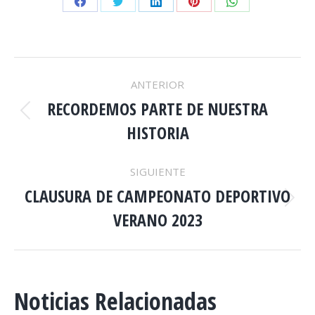
Share
Share
Share
Share
Share
on
on
on
on
on
Facebook
Twitter
LinkedIn
Pinterest
WhatsApp
NAVEGACIÓN
ANTERIOR
ENTRE
RECORDEMOS PARTE DE NUESTRA
Publicación
HISTORIA
anterior:
PUBLICACIONES
SIGUIENTE
CLAUSURA DE CAMPEONATO DEPORTIVO
Publicación
VERANO 2023
siguiente:
Noticias Relacionadas