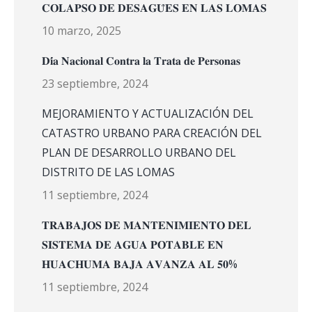
𝐂𝐎𝐋𝐀𝐏𝐒𝐎 𝐃𝐄 𝐃𝐄𝐒𝐀𝐆𝐔̈𝐄𝐒 𝐄𝐍 𝐋𝐀𝐒 𝐋𝐎𝐌𝐀𝐒
10 marzo, 2025
𝐃𝐢́𝐚 𝐍𝐚𝐜𝐢𝐨𝐧𝐚𝐥 𝐂𝐨𝐧𝐭𝐫𝐚 𝐥𝐚 𝐓𝐫𝐚𝐭𝐚 𝐝𝐞 𝐏𝐞𝐫𝐬𝐨𝐧𝐚𝐬
23 septiembre, 2024
MEJORAMIENTO Y ACTUALIZACIÓN DEL
CATASTRO URBANO PARA CREACIÓN DEL
PLAN DE DESARROLLO URBANO DEL
DISTRITO DE LAS LOMAS
11 septiembre, 2024
𝐓𝐑𝐀𝐁𝐀𝐉𝐎𝐒 𝐃𝐄 𝐌𝐀𝐍𝐓𝐄𝐍𝐈𝐌𝐈𝐄𝐍𝐓𝐎 𝐃𝐄𝐋
𝐒𝐈𝐒𝐓𝐄𝐌𝐀 𝐃𝐄 𝐀𝐆𝐔𝐀 𝐏𝐎𝐓𝐀𝐁𝐋𝐄 𝐄𝐍
𝐇𝐔𝐀𝐂𝐇𝐔𝐌𝐀 𝐁𝐀𝐉𝐀 𝐀𝐕𝐀𝐍𝐙𝐀 𝐀𝐋 𝟓𝟎%
11 septiembre, 2024