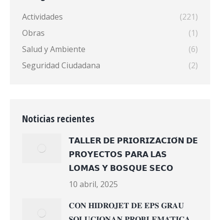
Actividades
(221)
Obras
(1)
Salud y Ambiente
(6)
Seguridad Ciudadana
(2)
Noticias recientes
𝗧𝗔𝗟𝗟𝗘𝗥 𝗗𝗘 𝗣𝗥𝗜𝗢𝗥𝗜𝗭𝗔𝗖𝗜𝗢́𝗡 𝗗𝗘
𝗣𝗥𝗢𝗬𝗘𝗖𝗧𝗢𝗦 𝗣𝗔𝗥𝗔 𝗟𝗔𝗦
𝗟𝗢𝗠𝗔𝗦 𝗬 𝗕𝗢𝗦𝗤𝗨𝗘 𝗦𝗘𝗖𝗢
10 abril, 2025
𝐂𝐎𝐍 𝐇𝐈𝐃𝐑𝐎𝐉𝐄𝐓 𝐃𝐄 𝐄𝐏𝐒 𝐆𝐑𝐀𝐔
𝐒𝐎𝐋𝐔𝐂𝐈𝐎𝐍𝐀𝐍 𝐏𝐑𝐎𝐁𝐋𝐄𝐌𝐀́𝐓𝐈𝐂𝐀