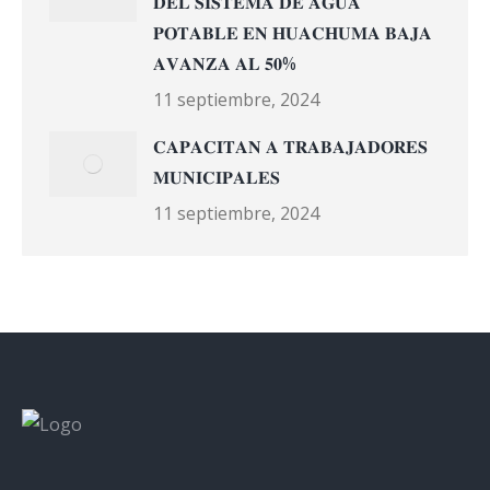
𝐃𝐄𝐋 𝐒𝐈𝐒𝐓𝐄𝐌𝐀 𝐃𝐄 𝐀𝐆𝐔𝐀
𝐏𝐎𝐓𝐀𝐁𝐋𝐄 𝐄𝐍 𝐇𝐔𝐀𝐂𝐇𝐔𝐌𝐀 𝐁𝐀𝐉𝐀
𝐀𝐕𝐀𝐍𝐙𝐀 𝐀𝐋 𝟓𝟎%
11 septiembre, 2024
𝐂𝐀𝐏𝐀𝐂𝐈𝐓𝐀𝐍 𝐀 𝐓𝐑𝐀𝐁𝐀𝐉𝐀𝐃𝐎𝐑𝐄𝐒
𝐌𝐔𝐍𝐈𝐂𝐈𝐏𝐀𝐋𝐄𝐒
11 septiembre, 2024