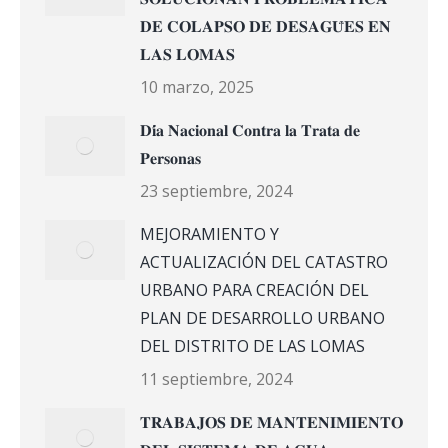
𝐃𝐄 𝐂𝐎𝐋𝐀𝐏𝐒𝐎 𝐃𝐄 𝐃𝐄𝐒𝐀𝐆𝐔̈𝐄𝐒 𝐄𝐍
𝐋𝐀𝐒 𝐋𝐎𝐌𝐀𝐒
10 marzo, 2025
𝐃𝐢́𝐚 𝐍𝐚𝐜𝐢𝐨𝐧𝐚𝐥 𝐂𝐨𝐧𝐭𝐫𝐚 𝐥𝐚 𝐓𝐫𝐚𝐭𝐚 𝐝𝐞
𝐏𝐞𝐫𝐬𝐨𝐧𝐚𝐬
23 septiembre, 2024
MEJORAMIENTO Y
ACTUALIZACIÓN DEL CATASTRO
URBANO PARA CREACIÓN DEL
PLAN DE DESARROLLO URBANO
DEL DISTRITO DE LAS LOMAS
11 septiembre, 2024
𝐓𝐑𝐀𝐁𝐀𝐉𝐎𝐒 𝐃𝐄 𝐌𝐀𝐍𝐓𝐄𝐍𝐈𝐌𝐈𝐄𝐍𝐓𝐎