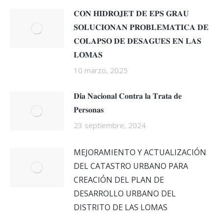
𝐂𝐎𝐍 𝐇𝐈𝐃𝐑𝐎𝐉𝐄𝐓 𝐃𝐄 𝐄𝐏𝐒 𝐆𝐑𝐀𝐔
𝐒𝐎𝐋𝐔𝐂𝐈𝐎𝐍𝐀𝐍 𝐏𝐑𝐎𝐁𝐋𝐄𝐌𝐀́𝐓𝐈𝐂𝐀 𝐃𝐄
𝐂𝐎𝐋𝐀𝐏𝐒𝐎 𝐃𝐄 𝐃𝐄𝐒𝐀𝐆𝐔̈𝐄𝐒 𝐄𝐍 𝐋𝐀𝐒
𝐋𝐎𝐌𝐀𝐒
10 marzo, 2025
𝐃𝐢́𝐚 𝐍𝐚𝐜𝐢𝐨𝐧𝐚𝐥 𝐂𝐨𝐧𝐭𝐫𝐚 𝐥𝐚 𝐓𝐫𝐚𝐭𝐚 𝐝𝐞
𝐏𝐞𝐫𝐬𝐨𝐧𝐚𝐬
23 septiembre, 2024
MEJORAMIENTO Y ACTUALIZACIÓN
DEL CATASTRO URBANO PARA
CREACIÓN DEL PLAN DE
DESARROLLO URBANO DEL
DISTRITO DE LAS LOMAS