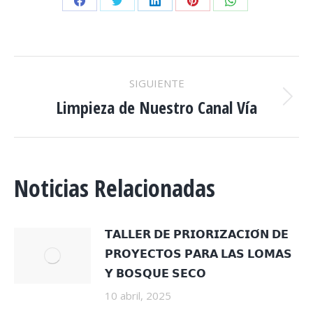
Share
Share
Share
Share
Share
on
on
on
on
on
Facebook
Twitter
LinkedIn
Pinterest
WhatsApp
NAVEGACIÓN
SIGUIENTE
ENTRE
Limpieza de Nuestro Canal Vía
Publicación
siguiente:
PUBLICACIONES
Noticias Relacionadas
𝗧𝗔𝗟𝗟𝗘𝗥 𝗗𝗘 𝗣𝗥𝗜𝗢𝗥𝗜𝗭𝗔𝗖𝗜𝗢́𝗡 𝗗𝗘
𝗣𝗥𝗢𝗬𝗘𝗖𝗧𝗢𝗦 𝗣𝗔𝗥𝗔 𝗟𝗔𝗦 𝗟𝗢𝗠𝗔𝗦
𝗬 𝗕𝗢𝗦𝗤𝗨𝗘 𝗦𝗘𝗖𝗢
10 abril, 2025