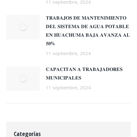
11 septiembre, 2024
𝐓𝐑𝐀𝐁𝐀𝐉𝐎𝐒 𝐃𝐄 𝐌𝐀𝐍𝐓𝐄𝐍𝐈𝐌𝐈𝐄𝐍𝐓𝐎
𝐃𝐄𝐋 𝐒𝐈𝐒𝐓𝐄𝐌𝐀 𝐃𝐄 𝐀𝐆𝐔𝐀 𝐏𝐎𝐓𝐀𝐁𝐋𝐄
𝐄𝐍 𝐇𝐔𝐀𝐂𝐇𝐔𝐌𝐀 𝐁𝐀𝐉𝐀 𝐀𝐕𝐀𝐍𝐙𝐀 𝐀𝐋
𝟓𝟎%
11 septiembre, 2024
𝐂𝐀𝐏𝐀𝐂𝐈𝐓𝐀𝐍 𝐀 𝐓𝐑𝐀𝐁𝐀𝐉𝐀𝐃𝐎𝐑𝐄𝐒
𝐌𝐔𝐍𝐈𝐂𝐈𝐏𝐀𝐋𝐄𝐒
11 septiembre, 2024
Categorías