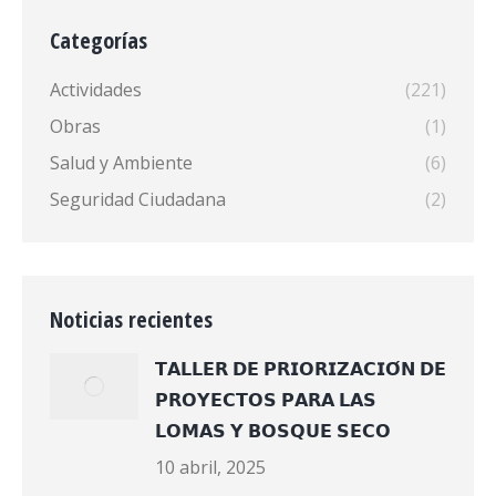
Categorías
Actividades
(221)
Obras
(1)
Salud y Ambiente
(6)
Seguridad Ciudadana
(2)
Noticias recientes
𝗧𝗔𝗟𝗟𝗘𝗥 𝗗𝗘 𝗣𝗥𝗜𝗢𝗥𝗜𝗭𝗔𝗖𝗜𝗢́𝗡 𝗗𝗘
𝗣𝗥𝗢𝗬𝗘𝗖𝗧𝗢𝗦 𝗣𝗔𝗥𝗔 𝗟𝗔𝗦
𝗟𝗢𝗠𝗔𝗦 𝗬 𝗕𝗢𝗦𝗤𝗨𝗘 𝗦𝗘𝗖𝗢
10 abril, 2025