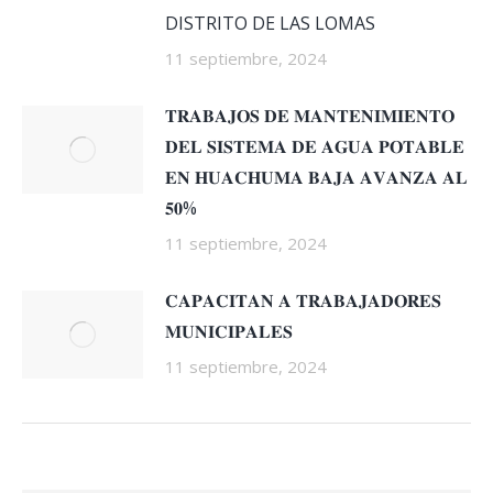
DISTRITO DE LAS LOMAS
11 septiembre, 2024
𝐓𝐑𝐀𝐁𝐀𝐉𝐎𝐒 𝐃𝐄 𝐌𝐀𝐍𝐓𝐄𝐍𝐈𝐌𝐈𝐄𝐍𝐓𝐎
𝐃𝐄𝐋 𝐒𝐈𝐒𝐓𝐄𝐌𝐀 𝐃𝐄 𝐀𝐆𝐔𝐀 𝐏𝐎𝐓𝐀𝐁𝐋𝐄
𝐄𝐍 𝐇𝐔𝐀𝐂𝐇𝐔𝐌𝐀 𝐁𝐀𝐉𝐀 𝐀𝐕𝐀𝐍𝐙𝐀 𝐀𝐋
𝟓𝟎%
11 septiembre, 2024
𝐂𝐀𝐏𝐀𝐂𝐈𝐓𝐀𝐍 𝐀 𝐓𝐑𝐀𝐁𝐀𝐉𝐀𝐃𝐎𝐑𝐄𝐒
𝐌𝐔𝐍𝐈𝐂𝐈𝐏𝐀𝐋𝐄𝐒
11 septiembre, 2024