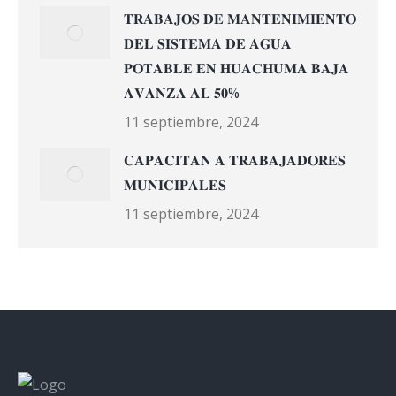
𝐓𝐑𝐀𝐁𝐀𝐉𝐎𝐒 𝐃𝐄 𝐌𝐀𝐍𝐓𝐄𝐍𝐈𝐌𝐈𝐄𝐍𝐓𝐎
𝐃𝐄𝐋 𝐒𝐈𝐒𝐓𝐄𝐌𝐀 𝐃𝐄 𝐀𝐆𝐔𝐀
𝐏𝐎𝐓𝐀𝐁𝐋𝐄 𝐄𝐍 𝐇𝐔𝐀𝐂𝐇𝐔𝐌𝐀 𝐁𝐀𝐉𝐀
𝐀𝐕𝐀𝐍𝐙𝐀 𝐀𝐋 𝟓𝟎%
11 septiembre, 2024
𝐂𝐀𝐏𝐀𝐂𝐈𝐓𝐀𝐍 𝐀 𝐓𝐑𝐀𝐁𝐀𝐉𝐀𝐃𝐎𝐑𝐄𝐒
𝐌𝐔𝐍𝐈𝐂𝐈𝐏𝐀𝐋𝐄𝐒
11 septiembre, 2024