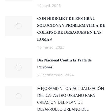
10 abril, 2025
𝐂𝐎𝐍 𝐇𝐈𝐃𝐑𝐎𝐉𝐄𝐓 𝐃𝐄 𝐄𝐏𝐒 𝐆𝐑𝐀𝐔
𝐒𝐎𝐋𝐔𝐂𝐈𝐎𝐍𝐀𝐍 𝐏𝐑𝐎𝐁𝐋𝐄𝐌𝐀́𝐓𝐈𝐂𝐀 𝐃𝐄
𝐂𝐎𝐋𝐀𝐏𝐒𝐎 𝐃𝐄 𝐃𝐄𝐒𝐀𝐆𝐔̈𝐄𝐒 𝐄𝐍 𝐋𝐀𝐒
𝐋𝐎𝐌𝐀𝐒
10 marzo, 2025
𝐃𝐢́𝐚 𝐍𝐚𝐜𝐢𝐨𝐧𝐚𝐥 𝐂𝐨𝐧𝐭𝐫𝐚 𝐥𝐚 𝐓𝐫𝐚𝐭𝐚 𝐝𝐞
𝐏𝐞𝐫𝐬𝐨𝐧𝐚𝐬
23 septiembre, 2024
MEJORAMIENTO Y ACTUALIZACIÓN
DEL CATASTRO URBANO PARA
CREACIÓN DEL PLAN DE
DESARROLLO URBANO DEL