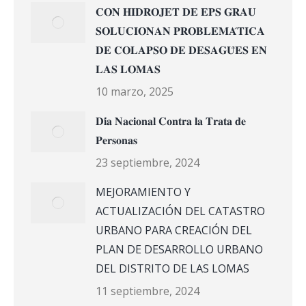
𝐂𝐎𝐍 𝐇𝐈𝐃𝐑𝐎𝐉𝐄𝐓 𝐃𝐄 𝐄𝐏𝐒 𝐆𝐑𝐀𝐔
𝐒𝐎𝐋𝐔𝐂𝐈𝐎𝐍𝐀𝐍 𝐏𝐑𝐎𝐁𝐋𝐄𝐌𝐀́𝐓𝐈𝐂𝐀
𝐃𝐄 𝐂𝐎𝐋𝐀𝐏𝐒𝐎 𝐃𝐄 𝐃𝐄𝐒𝐀𝐆𝐔̈𝐄𝐒 𝐄𝐍
𝐋𝐀𝐒 𝐋𝐎𝐌𝐀𝐒
10 marzo, 2025
𝐃𝐢́𝐚 𝐍𝐚𝐜𝐢𝐨𝐧𝐚𝐥 𝐂𝐨𝐧𝐭𝐫𝐚 𝐥𝐚 𝐓𝐫𝐚𝐭𝐚 𝐝𝐞
𝐏𝐞𝐫𝐬𝐨𝐧𝐚𝐬
23 septiembre, 2024
MEJORAMIENTO Y
ACTUALIZACIÓN DEL CATASTRO
URBANO PARA CREACIÓN DEL
PLAN DE DESARROLLO URBANO
DEL DISTRITO DE LAS LOMAS
11 septiembre, 2024