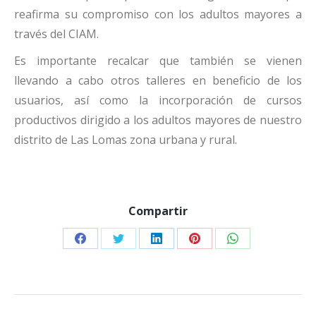
reafirma su compromiso con los adultos mayores a
través del CIAM.
Es importante recalcar que también se vienen
llevando a cabo otros talleres en beneficio de los
usuarios, así como la incorporación de cursos
productivos dirigido a los adultos mayores de nuestro
distrito de Las Lomas zona urbana y rural.
Compartir
Share
Share
Share
Share
Share
on
on
on
on
on
Facebook
Twitter
LinkedIn
Pinterest
WhatsApp
NAVEGACIÓN