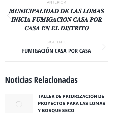
ANTERIOR
ENTRE
𝑴𝑼𝑵𝑰𝑪𝑰𝑷𝑨𝑳𝑰𝑫𝑨𝑫 𝑫𝑬 𝑳𝑨𝑺 𝑳𝑶𝑴𝑨𝑺
𝑰𝑵𝑰𝑪𝑰𝑨 𝑭𝑼𝑴𝑰𝑮𝑨𝑪𝑰𝑶́𝑵 𝑪𝑨𝑺𝑨 𝑷𝑶𝑹
Publicación
PUBLICACIONES
anterior:
𝑪𝑨𝑺𝑨 𝑬𝑵 𝑬𝑳 𝑫𝑰𝑺𝑻𝑹𝑰𝑻𝑶
SIGUIENTE
FUMIGACIÓN CASA POR CASA
Publicación
siguiente:
Noticias Relacionadas
𝗧𝗔𝗟𝗟𝗘𝗥 𝗗𝗘 𝗣𝗥𝗜𝗢𝗥𝗜𝗭𝗔𝗖𝗜𝗢́𝗡 𝗗𝗘
𝗣𝗥𝗢𝗬𝗘𝗖𝗧𝗢𝗦 𝗣𝗔𝗥𝗔 𝗟𝗔𝗦 𝗟𝗢𝗠𝗔𝗦
𝗬 𝗕𝗢𝗦𝗤𝗨𝗘 𝗦𝗘𝗖𝗢