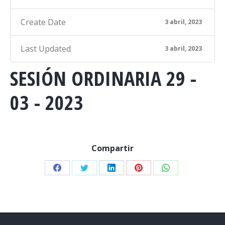
Create Date
3 abril, 2023
Last Updated
3 abril, 2023
SESIÓN ORDINARIA 29 -
03 - 2023
Compartir
Share
Share
Share
Share
Share
on
on
on
on
on
Facebook
Twitter
LinkedIn
Pinterest
WhatsApp