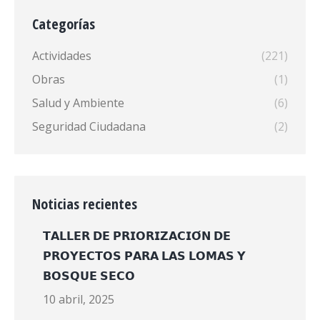
Categorías
Actividades
(221)
Obras
(1)
Salud y Ambiente
(6)
Seguridad Ciudadana
(2)
Noticias recientes
𝗧𝗔𝗟𝗟𝗘𝗥 𝗗𝗘 𝗣𝗥𝗜𝗢𝗥𝗜𝗭𝗔𝗖𝗜𝗢́𝗡 𝗗𝗘
𝗣𝗥𝗢𝗬𝗘𝗖𝗧𝗢𝗦 𝗣𝗔𝗥𝗔 𝗟𝗔𝗦 𝗟𝗢𝗠𝗔𝗦 𝗬
𝗕𝗢𝗦𝗤𝗨𝗘 𝗦𝗘𝗖𝗢
10 abril, 2025