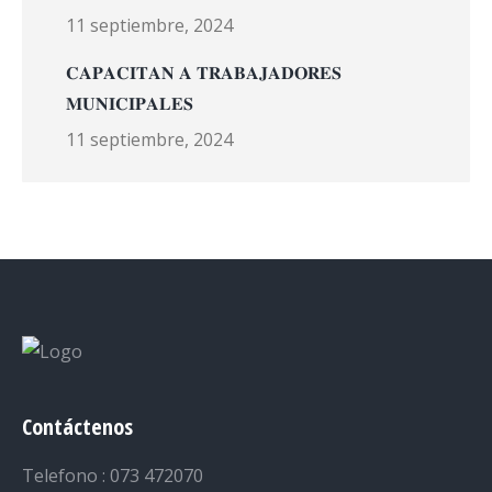
11 septiembre, 2024
𝐂𝐀𝐏𝐀𝐂𝐈𝐓𝐀𝐍 𝐀 𝐓𝐑𝐀𝐁𝐀𝐉𝐀𝐃𝐎𝐑𝐄𝐒
𝐌𝐔𝐍𝐈𝐂𝐈𝐏𝐀𝐋𝐄𝐒
11 septiembre, 2024
Contáctenos
Telefono : 073 472070