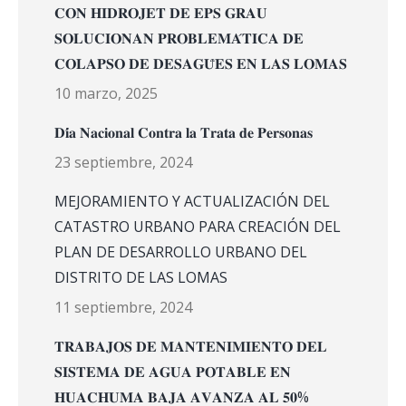
𝐂𝐎𝐍 𝐇𝐈𝐃𝐑𝐎𝐉𝐄𝐓 𝐃𝐄 𝐄𝐏𝐒 𝐆𝐑𝐀𝐔
𝐒𝐎𝐋𝐔𝐂𝐈𝐎𝐍𝐀𝐍 𝐏𝐑𝐎𝐁𝐋𝐄𝐌𝐀́𝐓𝐈𝐂𝐀 𝐃𝐄
𝐂𝐎𝐋𝐀𝐏𝐒𝐎 𝐃𝐄 𝐃𝐄𝐒𝐀𝐆𝐔̈𝐄𝐒 𝐄𝐍 𝐋𝐀𝐒 𝐋𝐎𝐌𝐀𝐒
10 marzo, 2025
𝐃𝐢́𝐚 𝐍𝐚𝐜𝐢𝐨𝐧𝐚𝐥 𝐂𝐨𝐧𝐭𝐫𝐚 𝐥𝐚 𝐓𝐫𝐚𝐭𝐚 𝐝𝐞 𝐏𝐞𝐫𝐬𝐨𝐧𝐚𝐬
23 septiembre, 2024
MEJORAMIENTO Y ACTUALIZACIÓN DEL
CATASTRO URBANO PARA CREACIÓN DEL
PLAN DE DESARROLLO URBANO DEL
DISTRITO DE LAS LOMAS
11 septiembre, 2024
𝐓𝐑𝐀𝐁𝐀𝐉𝐎𝐒 𝐃𝐄 𝐌𝐀𝐍𝐓𝐄𝐍𝐈𝐌𝐈𝐄𝐍𝐓𝐎 𝐃𝐄𝐋
𝐒𝐈𝐒𝐓𝐄𝐌𝐀 𝐃𝐄 𝐀𝐆𝐔𝐀 𝐏𝐎𝐓𝐀𝐁𝐋𝐄 𝐄𝐍
𝐇𝐔𝐀𝐂𝐇𝐔𝐌𝐀 𝐁𝐀𝐉𝐀 𝐀𝐕𝐀𝐍𝐙𝐀 𝐀𝐋 𝟓𝟎%