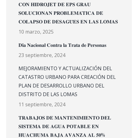
𝐂𝐎𝐍 𝐇𝐈𝐃𝐑𝐎𝐉𝐄𝐓 𝐃𝐄 𝐄𝐏𝐒 𝐆𝐑𝐀𝐔
𝐒𝐎𝐋𝐔𝐂𝐈𝐎𝐍𝐀𝐍 𝐏𝐑𝐎𝐁𝐋𝐄𝐌𝐀́𝐓𝐈𝐂𝐀 𝐃𝐄
𝐂𝐎𝐋𝐀𝐏𝐒𝐎 𝐃𝐄 𝐃𝐄𝐒𝐀𝐆𝐔̈𝐄𝐒 𝐄𝐍 𝐋𝐀𝐒 𝐋𝐎𝐌𝐀𝐒
10 marzo, 2025
𝐃𝐢́𝐚 𝐍𝐚𝐜𝐢𝐨𝐧𝐚𝐥 𝐂𝐨𝐧𝐭𝐫𝐚 𝐥𝐚 𝐓𝐫𝐚𝐭𝐚 𝐝𝐞 𝐏𝐞𝐫𝐬𝐨𝐧𝐚𝐬
23 septiembre, 2024
MEJORAMIENTO Y ACTUALIZACIÓN DEL
CATASTRO URBANO PARA CREACIÓN DEL
PLAN DE DESARROLLO URBANO DEL
DISTRITO DE LAS LOMAS
11 septiembre, 2024
𝐓𝐑𝐀𝐁𝐀𝐉𝐎𝐒 𝐃𝐄 𝐌𝐀𝐍𝐓𝐄𝐍𝐈𝐌𝐈𝐄𝐍𝐓𝐎 𝐃𝐄𝐋
𝐒𝐈𝐒𝐓𝐄𝐌𝐀 𝐃𝐄 𝐀𝐆𝐔𝐀 𝐏𝐎𝐓𝐀𝐁𝐋𝐄 𝐄𝐍
𝐇𝐔𝐀𝐂𝐇𝐔𝐌𝐀 𝐁𝐀𝐉𝐀 𝐀𝐕𝐀𝐍𝐙𝐀 𝐀𝐋 𝟓𝟎%