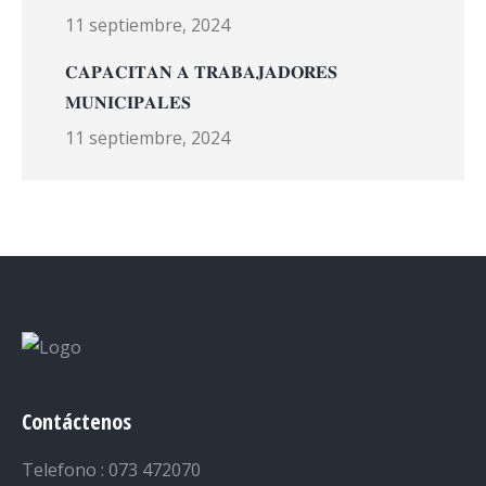
11 septiembre, 2024
𝐂𝐀𝐏𝐀𝐂𝐈𝐓𝐀𝐍 𝐀 𝐓𝐑𝐀𝐁𝐀𝐉𝐀𝐃𝐎𝐑𝐄𝐒
𝐌𝐔𝐍𝐈𝐂𝐈𝐏𝐀𝐋𝐄𝐒
11 septiembre, 2024
Contáctenos
Telefono : 073 472070