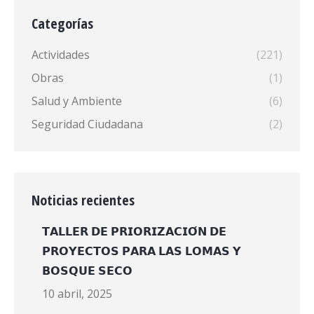
Categorías
Actividades
(221)
Obras
(1)
Salud y Ambiente
(6)
Seguridad Ciudadana
(2)
Noticias recientes
𝗧𝗔𝗟𝗟𝗘𝗥 𝗗𝗘 𝗣𝗥𝗜𝗢𝗥𝗜𝗭𝗔𝗖𝗜𝗢́𝗡 𝗗𝗘
𝗣𝗥𝗢𝗬𝗘𝗖𝗧𝗢𝗦 𝗣𝗔𝗥𝗔 𝗟𝗔𝗦 𝗟𝗢𝗠𝗔𝗦 𝗬
𝗕𝗢𝗦𝗤𝗨𝗘 𝗦𝗘𝗖𝗢
10 abril, 2025