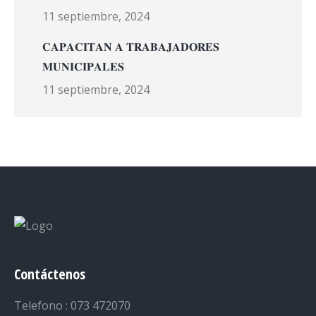
11 septiembre, 2024
𝐂𝐀𝐏𝐀𝐂𝐈𝐓𝐀𝐍 𝐀 𝐓𝐑𝐀𝐁𝐀𝐉𝐀𝐃𝐎𝐑𝐄𝐒
𝐌𝐔𝐍𝐈𝐂𝐈𝐏𝐀𝐋𝐄𝐒
11 septiembre, 2024
Contáctenos
Telefono : 073 472070