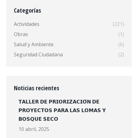
Categorías
Actividades
(221)
Obras
(1)
Salud y Ambiente
(6)
Seguridad Ciudadana
(2)
Noticias recientes
𝗧𝗔𝗟𝗟𝗘𝗥 𝗗𝗘 𝗣𝗥𝗜𝗢𝗥𝗜𝗭𝗔𝗖𝗜𝗢́𝗡 𝗗𝗘
𝗣𝗥𝗢𝗬𝗘𝗖𝗧𝗢𝗦 𝗣𝗔𝗥𝗔 𝗟𝗔𝗦 𝗟𝗢𝗠𝗔𝗦 𝗬
𝗕𝗢𝗦𝗤𝗨𝗘 𝗦𝗘𝗖𝗢
10 abril, 2025