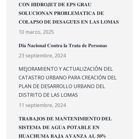
𝐂𝐎𝐍 𝐇𝐈𝐃𝐑𝐎𝐉𝐄𝐓 𝐃𝐄 𝐄𝐏𝐒 𝐆𝐑𝐀𝐔
𝐒𝐎𝐋𝐔𝐂𝐈𝐎𝐍𝐀𝐍 𝐏𝐑𝐎𝐁𝐋𝐄𝐌𝐀́𝐓𝐈𝐂𝐀 𝐃𝐄
𝐂𝐎𝐋𝐀𝐏𝐒𝐎 𝐃𝐄 𝐃𝐄𝐒𝐀𝐆𝐔̈𝐄𝐒 𝐄𝐍 𝐋𝐀𝐒 𝐋𝐎𝐌𝐀𝐒
10 marzo, 2025
𝐃𝐢́𝐚 𝐍𝐚𝐜𝐢𝐨𝐧𝐚𝐥 𝐂𝐨𝐧𝐭𝐫𝐚 𝐥𝐚 𝐓𝐫𝐚𝐭𝐚 𝐝𝐞 𝐏𝐞𝐫𝐬𝐨𝐧𝐚𝐬
23 septiembre, 2024
MEJORAMIENTO Y ACTUALIZACIÓN DEL
CATASTRO URBANO PARA CREACIÓN DEL
PLAN DE DESARROLLO URBANO DEL
DISTRITO DE LAS LOMAS
11 septiembre, 2024
𝐓𝐑𝐀𝐁𝐀𝐉𝐎𝐒 𝐃𝐄 𝐌𝐀𝐍𝐓𝐄𝐍𝐈𝐌𝐈𝐄𝐍𝐓𝐎 𝐃𝐄𝐋
𝐒𝐈𝐒𝐓𝐄𝐌𝐀 𝐃𝐄 𝐀𝐆𝐔𝐀 𝐏𝐎𝐓𝐀𝐁𝐋𝐄 𝐄𝐍
𝐇𝐔𝐀𝐂𝐇𝐔𝐌𝐀 𝐁𝐀𝐉𝐀 𝐀𝐕𝐀𝐍𝐙𝐀 𝐀𝐋 𝟓𝟎%