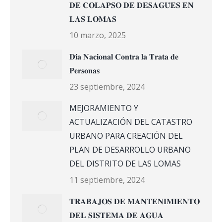
𝐃𝐄 𝐂𝐎𝐋𝐀𝐏𝐒𝐎 𝐃𝐄 𝐃𝐄𝐒𝐀𝐆𝐔̈𝐄𝐒 𝐄𝐍
𝐋𝐀𝐒 𝐋𝐎𝐌𝐀𝐒
10 marzo, 2025
𝐃𝐢́𝐚 𝐍𝐚𝐜𝐢𝐨𝐧𝐚𝐥 𝐂𝐨𝐧𝐭𝐫𝐚 𝐥𝐚 𝐓𝐫𝐚𝐭𝐚 𝐝𝐞
𝐏𝐞𝐫𝐬𝐨𝐧𝐚𝐬
23 septiembre, 2024
MEJORAMIENTO Y
ACTUALIZACIÓN DEL CATASTRO
URBANO PARA CREACIÓN DEL
PLAN DE DESARROLLO URBANO
DEL DISTRITO DE LAS LOMAS
11 septiembre, 2024
𝐓𝐑𝐀𝐁𝐀𝐉𝐎𝐒 𝐃𝐄 𝐌𝐀𝐍𝐓𝐄𝐍𝐈𝐌𝐈𝐄𝐍𝐓𝐎
𝐃𝐄𝐋 𝐒𝐈𝐒𝐓𝐄𝐌𝐀 𝐃𝐄 𝐀𝐆𝐔𝐀