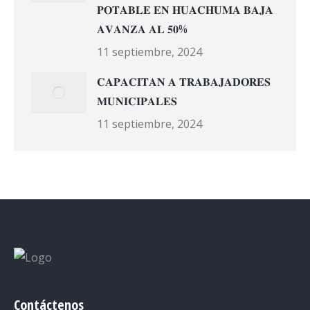
𝐏𝐎𝐓𝐀𝐁𝐋𝐄 𝐄𝐍 𝐇𝐔𝐀𝐂𝐇𝐔𝐌𝐀 𝐁𝐀𝐉𝐀
𝐀𝐕𝐀𝐍𝐙𝐀 𝐀𝐋 𝟓𝟎%
11 septiembre, 2024
𝐂𝐀𝐏𝐀𝐂𝐈𝐓𝐀𝐍 𝐀 𝐓𝐑𝐀𝐁𝐀𝐉𝐀𝐃𝐎𝐑𝐄𝐒
𝐌𝐔𝐍𝐈𝐂𝐈𝐏𝐀𝐋𝐄𝐒
11 septiembre, 2024
Contáctenos