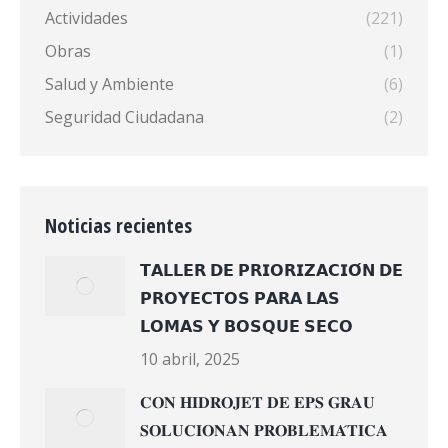
Actividades
(221)
Obras
(1)
Salud y Ambiente
(6)
Seguridad Ciudadana
(2)
Noticias recientes
𝗧𝗔𝗟𝗟𝗘𝗥 𝗗𝗘 𝗣𝗥𝗜𝗢𝗥𝗜𝗭𝗔𝗖𝗜𝗢́𝗡 𝗗𝗘
𝗣𝗥𝗢𝗬𝗘𝗖𝗧𝗢𝗦 𝗣𝗔𝗥𝗔 𝗟𝗔𝗦
𝗟𝗢𝗠𝗔𝗦 𝗬 𝗕𝗢𝗦𝗤𝗨𝗘 𝗦𝗘𝗖𝗢
10 abril, 2025
𝐂𝐎𝐍 𝐇𝐈𝐃𝐑𝐎𝐉𝐄𝐓 𝐃𝐄 𝐄𝐏𝐒 𝐆𝐑𝐀𝐔
𝐒𝐎𝐋𝐔𝐂𝐈𝐎𝐍𝐀𝐍 𝐏𝐑𝐎𝐁𝐋𝐄𝐌𝐀́𝐓𝐈𝐂𝐀