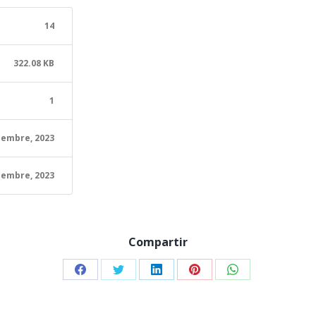
14
322.08 KB
1
iembre, 2023
iembre, 2023
Compartir
Share
Share
Share
Share
Share
on
on
on
on
on