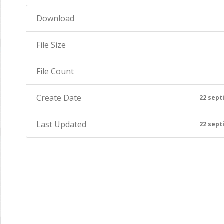
Download
File Size
File Count
Create Date
22 sept
Last Updated
22 sept