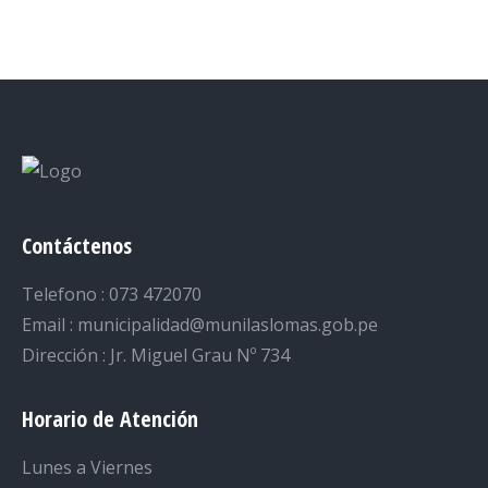
on
on
on
on
on
Facebook
Twitter
LinkedIn
Pinterest
WhatsApp
Contáctenos
Telefono : 073 472070
Email : municipalidad@munilaslomas.gob.pe
Dirección : Jr. Miguel Grau Nº 734
Horario de Atención
Lunes a Viernes