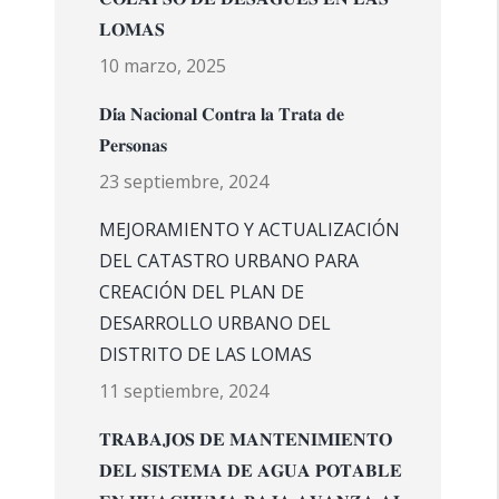
𝐋𝐎𝐌𝐀𝐒
10 marzo, 2025
𝐃𝐢́𝐚 𝐍𝐚𝐜𝐢𝐨𝐧𝐚𝐥 𝐂𝐨𝐧𝐭𝐫𝐚 𝐥𝐚 𝐓𝐫𝐚𝐭𝐚 𝐝𝐞
𝐏𝐞𝐫𝐬𝐨𝐧𝐚𝐬
23 septiembre, 2024
MEJORAMIENTO Y ACTUALIZACIÓN
DEL CATASTRO URBANO PARA
CREACIÓN DEL PLAN DE
DESARROLLO URBANO DEL
DISTRITO DE LAS LOMAS
11 septiembre, 2024
𝐓𝐑𝐀𝐁𝐀𝐉𝐎𝐒 𝐃𝐄 𝐌𝐀𝐍𝐓𝐄𝐍𝐈𝐌𝐈𝐄𝐍𝐓𝐎
𝐃𝐄𝐋 𝐒𝐈𝐒𝐓𝐄𝐌𝐀 𝐃𝐄 𝐀𝐆𝐔𝐀 𝐏𝐎𝐓𝐀𝐁𝐋𝐄