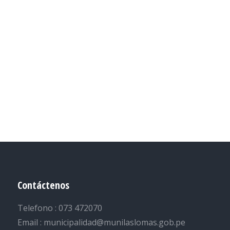
Contáctenos
Telefono : 073 472070
Email : municipalidad@munilaslomas.gob.pe