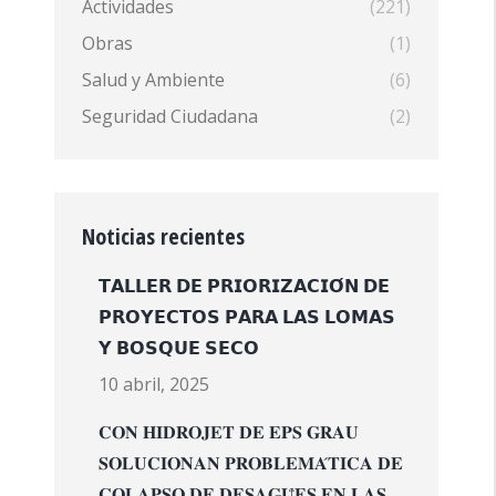
Actividades
(221)
Obras
(1)
Salud y Ambiente
(6)
Seguridad Ciudadana
(2)
Noticias recientes
𝗧𝗔𝗟𝗟𝗘𝗥 𝗗𝗘 𝗣𝗥𝗜𝗢𝗥𝗜𝗭𝗔𝗖𝗜𝗢́𝗡 𝗗𝗘
𝗣𝗥𝗢𝗬𝗘𝗖𝗧𝗢𝗦 𝗣𝗔𝗥𝗔 𝗟𝗔𝗦 𝗟𝗢𝗠𝗔𝗦
𝗬 𝗕𝗢𝗦𝗤𝗨𝗘 𝗦𝗘𝗖𝗢
10 abril, 2025
𝐂𝐎𝐍 𝐇𝐈𝐃𝐑𝐎𝐉𝐄𝐓 𝐃𝐄 𝐄𝐏𝐒 𝐆𝐑𝐀𝐔
𝐒𝐎𝐋𝐔𝐂𝐈𝐎𝐍𝐀𝐍 𝐏𝐑𝐎𝐁𝐋𝐄𝐌𝐀́𝐓𝐈𝐂𝐀 𝐃𝐄
𝐂𝐎𝐋𝐀𝐏𝐒𝐎 𝐃𝐄 𝐃𝐄𝐒𝐀𝐆𝐔̈𝐄𝐒 𝐄𝐍 𝐋𝐀𝐒