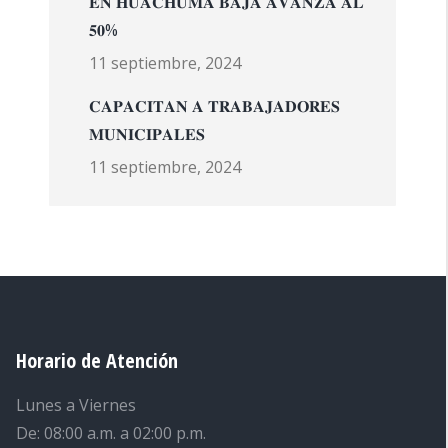
𝐄𝐍 𝐇𝐔𝐀𝐂𝐇𝐔𝐌𝐀 𝐁𝐀𝐉𝐀 𝐀𝐕𝐀𝐍𝐙𝐀 𝐀𝐋
𝟓𝟎%
11 septiembre, 2024
𝐂𝐀𝐏𝐀𝐂𝐈𝐓𝐀𝐍 𝐀 𝐓𝐑𝐀𝐁𝐀𝐉𝐀𝐃𝐎𝐑𝐄𝐒
𝐌𝐔𝐍𝐈𝐂𝐈𝐏𝐀𝐋𝐄𝐒
11 septiembre, 2024
Horario de Atención
Lunes a Viernes
De: 08:00 a.m. a 02:00 p.m.