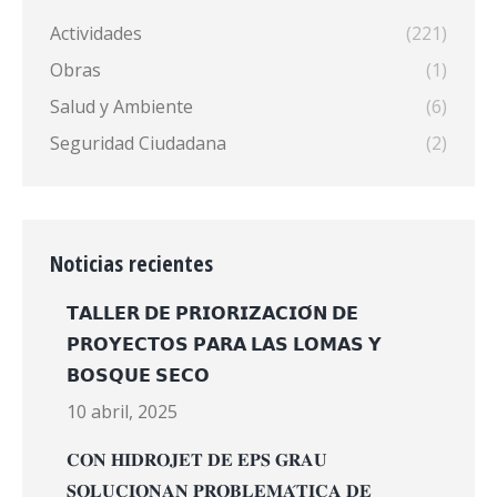
Actividades
(221)
Obras
(1)
Salud y Ambiente
(6)
Seguridad Ciudadana
(2)
Noticias recientes
𝗧𝗔𝗟𝗟𝗘𝗥 𝗗𝗘 𝗣𝗥𝗜𝗢𝗥𝗜𝗭𝗔𝗖𝗜𝗢́𝗡 𝗗𝗘
𝗣𝗥𝗢𝗬𝗘𝗖𝗧𝗢𝗦 𝗣𝗔𝗥𝗔 𝗟𝗔𝗦 𝗟𝗢𝗠𝗔𝗦 𝗬
𝗕𝗢𝗦𝗤𝗨𝗘 𝗦𝗘𝗖𝗢
10 abril, 2025
𝐂𝐎𝐍 𝐇𝐈𝐃𝐑𝐎𝐉𝐄𝐓 𝐃𝐄 𝐄𝐏𝐒 𝐆𝐑𝐀𝐔
𝐒𝐎𝐋𝐔𝐂𝐈𝐎𝐍𝐀𝐍 𝐏𝐑𝐎𝐁𝐋𝐄𝐌𝐀́𝐓𝐈𝐂𝐀 𝐃𝐄