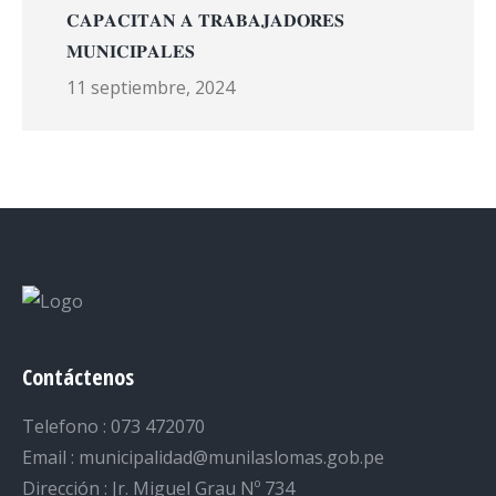
𝐂𝐀𝐏𝐀𝐂𝐈𝐓𝐀𝐍 𝐀 𝐓𝐑𝐀𝐁𝐀𝐉𝐀𝐃𝐎𝐑𝐄𝐒
𝐌𝐔𝐍𝐈𝐂𝐈𝐏𝐀𝐋𝐄𝐒
11 septiembre, 2024
Contáctenos
Telefono : 073 472070
Email : municipalidad@munilaslomas.gob.pe
Dirección : Jr. Miguel Grau Nº 734