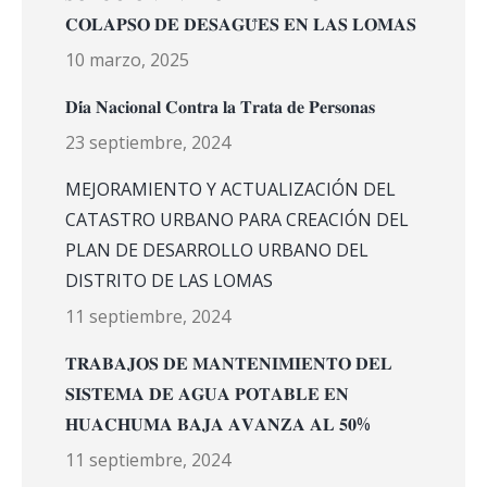
𝐂𝐎𝐋𝐀𝐏𝐒𝐎 𝐃𝐄 𝐃𝐄𝐒𝐀𝐆𝐔̈𝐄𝐒 𝐄𝐍 𝐋𝐀𝐒 𝐋𝐎𝐌𝐀𝐒
10 marzo, 2025
𝐃𝐢́𝐚 𝐍𝐚𝐜𝐢𝐨𝐧𝐚𝐥 𝐂𝐨𝐧𝐭𝐫𝐚 𝐥𝐚 𝐓𝐫𝐚𝐭𝐚 𝐝𝐞 𝐏𝐞𝐫𝐬𝐨𝐧𝐚𝐬
23 septiembre, 2024
MEJORAMIENTO Y ACTUALIZACIÓN DEL
CATASTRO URBANO PARA CREACIÓN DEL
PLAN DE DESARROLLO URBANO DEL
DISTRITO DE LAS LOMAS
11 septiembre, 2024
𝐓𝐑𝐀𝐁𝐀𝐉𝐎𝐒 𝐃𝐄 𝐌𝐀𝐍𝐓𝐄𝐍𝐈𝐌𝐈𝐄𝐍𝐓𝐎 𝐃𝐄𝐋
𝐒𝐈𝐒𝐓𝐄𝐌𝐀 𝐃𝐄 𝐀𝐆𝐔𝐀 𝐏𝐎𝐓𝐀𝐁𝐋𝐄 𝐄𝐍
𝐇𝐔𝐀𝐂𝐇𝐔𝐌𝐀 𝐁𝐀𝐉𝐀 𝐀𝐕𝐀𝐍𝐙𝐀 𝐀𝐋 𝟓𝟎%
11 septiembre, 2024