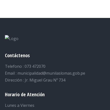
on
on
on
on
on
Facebook
Twitter
LinkedIn
Pinterest
WhatsApp
Contáctenos
Telefono : 073 472070
Email : municipalidad@munilaslomas.gob.pe
Dirección : Jr. Miguel Grau Nº 734
Horario de Atención
Lunes a Viernes