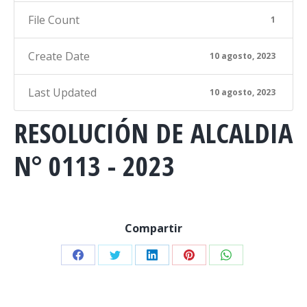
File Count
1
Create Date
10 agosto, 2023
Last Updated
10 agosto, 2023
RESOLUCIÓN DE ALCALDIA
N° 0113 - 2023
Compartir
Share
Share
Share
Share
Share
on
on
on
on
on
Facebook
Twitter
LinkedIn
Pinterest
WhatsApp