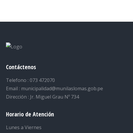
on
on
on
on
on
Facebook
Twitter
LinkedIn
Pinterest
WhatsApp
Contáctenos
Telefono : 073 472070
Email : municipalidad@munilaslomas.gob.pe
Dirección : Jr. Miguel Grau Nº 734
Horario de Atención
Lunes a Viernes