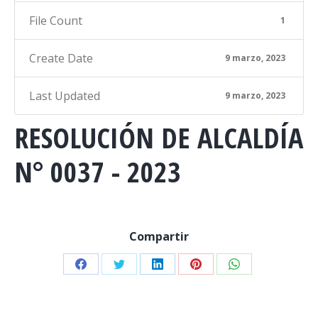
File Count
1
Create Date
9 marzo, 2023
Last Updated
9 marzo, 2023
RESOLUCIÓN DE ALCALDÍA
N° 0037 - 2023
Compartir
Share
Share
Share
Share
Share
on
on
on
on
on
Facebook
Twitter
LinkedIn
Pinterest
WhatsApp