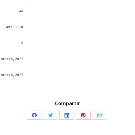
44
492.96 KB
1
 marzo, 2023
 marzo, 2023
Compartir
Share
Share
Share
Share
Share
on
on
on
on
on