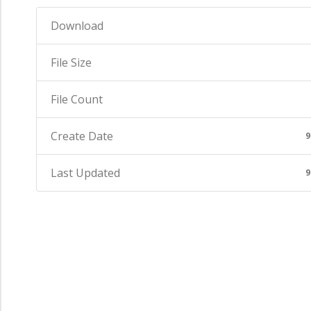
Download
File Size
File Count
Create Date
9
Last Updated
9