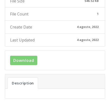
File Size
546.52 KB
File Count
1
Create Date
4 agosto, 2022
Last Updated
4 agosto, 2022
Download
Description