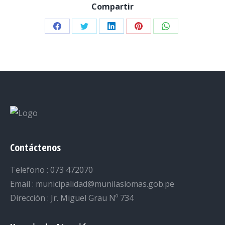
Compartir
Share
Share
Share
Share
Share
on
on
on
on
on
Facebook
Twitter
LinkedIn
Pinterest
WhatsApp
Contáctenos
Telefono : 073 472070
Email : municipalidad@munilaslomas.gob.pe
Dirección : Jr. Miguel Grau Nº 734