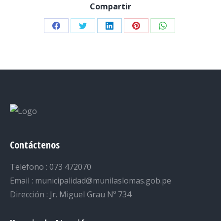
Compartir
Share
Share
Share
Share
Share
on
on
on
on
on
Facebook
Twitter
LinkedIn
Pinterest
WhatsApp
Contáctenos
Telefono : 073 472070
Email : municipalidad@munilaslomas.gob.pe
Dirección : Jr. Miguel Grau Nº 734