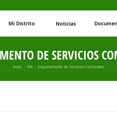
Mi Distrito
Documen
Noticias
MENTO DE SERVICIOS C
Estás aquí:
Inicio
File
Departamento de Servicios Comunales