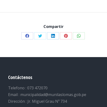
Compartir
Share
Share
Share
Share
Share
on
on
on
on
on
Facebook
Twitter
LinkedIn
Pinterest
WhatsApp
Contáctenos
Telefono : 073 472070
Email : municipalidad@munilaslomas.gob.pe
Dirección : Jr. Miguel Grau Nº 734