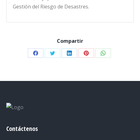
Gestión del Riesgo de Desastres.
Compartir
Share
Share
Share
Share
Share
on
on
on
on
on
Facebook
Twitter
LinkedIn
Pinterest
WhatsApp
Contáctenos