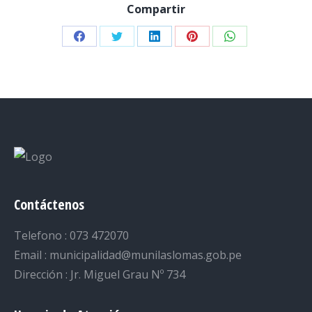
Compartir
Share
Share
Share
Share
Share
on
on
on
on
on
Facebook
Twitter
LinkedIn
Pinterest
WhatsApp
Contáctenos
Telefono : 073 472070
Email : municipalidad@munilaslomas.gob.pe
Dirección : Jr. Miguel Grau Nº 734