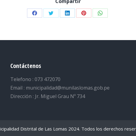
Compartir
Share
Share
Share
Share
Share
on
on
on
on
on
Facebook
Twitter
LinkedIn
Pinterest
WhatsApp
Contáctenos
Telefono : 073 472070
Email : municipalidad@munilaslomas.gob.pe
Dirección : Jr. Miguel Grau Nº 734
cipalidad Distrital de Las Lomas 2024. Todos los derechos rese