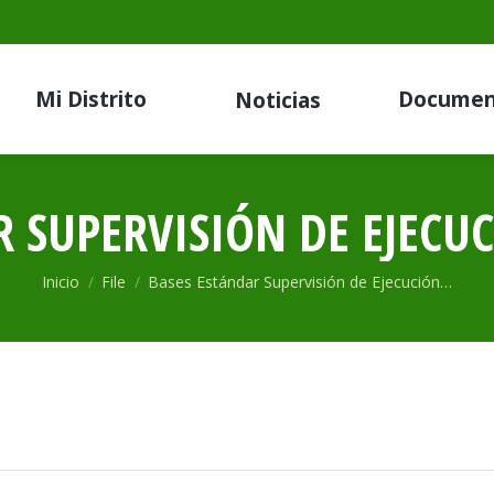
Mi Distrito
Documen
Noticias
 SUPERVISIÓN DE EJECU
Estás aquí:
Inicio
File
Bases Estándar Supervisión de Ejecución…