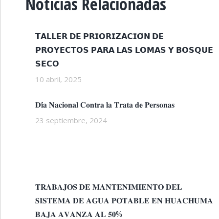
Noticias Relacionadas
𝗧𝗔𝗟𝗟𝗘𝗥 𝗗𝗘 𝗣𝗥𝗜𝗢𝗥𝗜𝗭𝗔𝗖𝗜𝗢́𝗡 𝗗𝗘
𝗣𝗥𝗢𝗬𝗘𝗖𝗧𝗢𝗦 𝗣𝗔𝗥𝗔 𝗟𝗔𝗦 𝗟𝗢𝗠𝗔𝗦 𝗬 𝗕𝗢𝗦𝗤𝗨𝗘
𝗦𝗘𝗖𝗢
10 abril, 2025
𝐃𝐢́𝐚 𝐍𝐚𝐜𝐢𝐨𝐧𝐚𝐥 𝐂𝐨𝐧𝐭𝐫𝐚 𝐥𝐚 𝐓𝐫𝐚𝐭𝐚 𝐝𝐞 𝐏𝐞𝐫𝐬𝐨𝐧𝐚𝐬
23 septiembre, 2024
𝐓𝐑𝐀𝐁𝐀𝐉𝐎𝐒 𝐃𝐄 𝐌𝐀𝐍𝐓𝐄𝐍𝐈𝐌𝐈𝐄𝐍𝐓𝐎 𝐃𝐄𝐋
𝐒𝐈𝐒𝐓𝐄𝐌𝐀 𝐃𝐄 𝐀𝐆𝐔𝐀 𝐏𝐎𝐓𝐀𝐁𝐋𝐄 𝐄𝐍 𝐇𝐔𝐀𝐂𝐇𝐔𝐌𝐀
𝐁𝐀𝐉𝐀 𝐀𝐕𝐀𝐍𝐙𝐀 𝐀𝐋 𝟓𝟎%