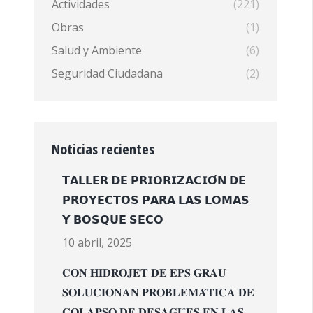
Actividades
(221)
Obras
(1)
Salud y Ambiente
(6)
Seguridad Ciudadana
(2)
Noticias recientes
𝗧𝗔𝗟𝗟𝗘𝗥 𝗗𝗘 𝗣𝗥𝗜𝗢𝗥𝗜𝗭𝗔𝗖𝗜𝗢́𝗡 𝗗𝗘
𝗣𝗥𝗢𝗬𝗘𝗖𝗧𝗢𝗦 𝗣𝗔𝗥𝗔 𝗟𝗔𝗦 𝗟𝗢𝗠𝗔𝗦
𝗬 𝗕𝗢𝗦𝗤𝗨𝗘 𝗦𝗘𝗖𝗢
10 abril, 2025
𝐂𝐎𝐍 𝐇𝐈𝐃𝐑𝐎𝐉𝐄𝐓 𝐃𝐄 𝐄𝐏𝐒 𝐆𝐑𝐀𝐔
𝐒𝐎𝐋𝐔𝐂𝐈𝐎𝐍𝐀𝐍 𝐏𝐑𝐎𝐁𝐋𝐄𝐌𝐀́𝐓𝐈𝐂𝐀 𝐃𝐄
𝐂𝐎𝐋𝐀𝐏𝐒𝐎 𝐃𝐄 𝐃𝐄𝐒𝐀𝐆𝐔̈𝐄𝐒 𝐄𝐍 𝐋𝐀𝐒