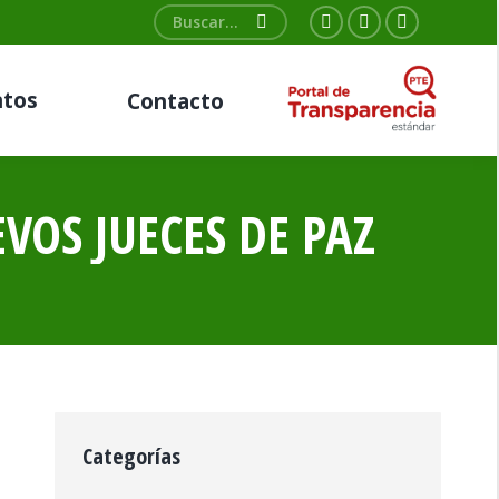
Buscar:
Facebook
Twitter
YouTube
page
page
page
tos
Contacto
opens
opens
opens
in
in
in
new
new
new
window
window
window
VOS JUECES DE PAZ
Categorías