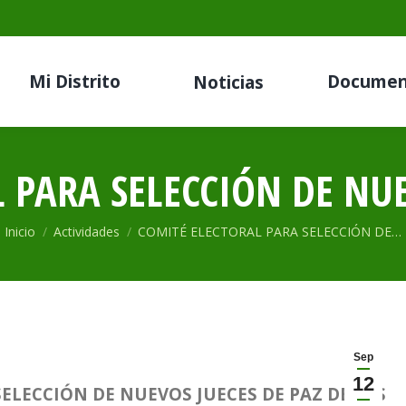
Mi Distrito
Documen
Noticias
 PARA SELECCIÓN DE NUE
Estás aquí:
Inicio
Actividades
COMITÉ ELECTORAL PARA SELECCIÓN DE…
Sep
12
ELECCIÓN DE NUEVOS JUECES DE PAZ DE LAS