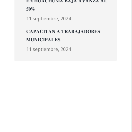
𝐄𝐍 𝐇𝐔𝐀𝐂𝐇𝐔𝐌𝐀 𝐁𝐀𝐉𝐀 𝐀𝐕𝐀𝐍𝐙𝐀 𝐀𝐋
𝟓𝟎%
11 septiembre, 2024
𝐂𝐀𝐏𝐀𝐂𝐈𝐓𝐀𝐍 𝐀 𝐓𝐑𝐀𝐁𝐀𝐉𝐀𝐃𝐎𝐑𝐄𝐒
𝐌𝐔𝐍𝐈𝐂𝐈𝐏𝐀𝐋𝐄𝐒
11 septiembre, 2024