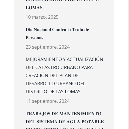
𝐋𝐎𝐌𝐀𝐒
10 marzo, 2025
𝐃𝐢́𝐚 𝐍𝐚𝐜𝐢𝐨𝐧𝐚𝐥 𝐂𝐨𝐧𝐭𝐫𝐚 𝐥𝐚 𝐓𝐫𝐚𝐭𝐚 𝐝𝐞
𝐏𝐞𝐫𝐬𝐨𝐧𝐚𝐬
23 septiembre, 2024
MEJORAMIENTO Y ACTUALIZACIÓN
DEL CATASTRO URBANO PARA
CREACIÓN DEL PLAN DE
DESARROLLO URBANO DEL
DISTRITO DE LAS LOMAS
11 septiembre, 2024
𝐓𝐑𝐀𝐁𝐀𝐉𝐎𝐒 𝐃𝐄 𝐌𝐀𝐍𝐓𝐄𝐍𝐈𝐌𝐈𝐄𝐍𝐓𝐎
𝐃𝐄𝐋 𝐒𝐈𝐒𝐓𝐄𝐌𝐀 𝐃𝐄 𝐀𝐆𝐔𝐀 𝐏𝐎𝐓𝐀𝐁𝐋𝐄