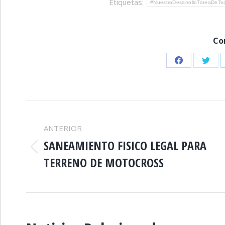
Etiquetas:
#NuestroDesarrolloTareaDeTo
Co
Share
Shar
on
on
Facebook
Twitt
NAVEGACIÓN
ANTERIOR
ENTRE
SANEAMIENTO FISICO LEGAL PARA
Publicación
TERRENO DE MOTOCROSS
PUBLICACIONES
anterior: