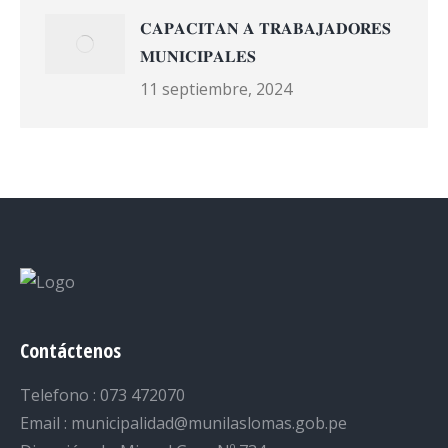
𝐂𝐀𝐏𝐀𝐂𝐈𝐓𝐀𝐍 𝐀 𝐓𝐑𝐀𝐁𝐀𝐉𝐀𝐃𝐎𝐑𝐄𝐒
𝐌𝐔𝐍𝐈𝐂𝐈𝐏𝐀𝐋𝐄𝐒
11 septiembre, 2024
Contáctenos
Telefono : 073 472070
Email : municipalidad@munilaslomas.gob.pe