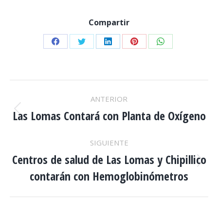
Compartir
Share
Share
Share
Share
Share
on
on
on
on
on
Facebook
Twitter
LinkedIn
Pinterest
WhatsApp
NAVEGACIÓN
ANTERIOR
ENTRE
Las Lomas Contará con Planta de Oxígeno
Publicación
anterior:
PUBLICACIONES
SIGUIENTE
Centros de salud de Las Lomas y Chipillico
Publicación
contarán con Hemoglobinómetros
siguiente: