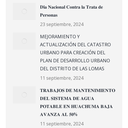
𝐃𝐢́𝐚 𝐍𝐚𝐜𝐢𝐨𝐧𝐚𝐥 𝐂𝐨𝐧𝐭𝐫𝐚 𝐥𝐚 𝐓𝐫𝐚𝐭𝐚 𝐝𝐞
𝐏𝐞𝐫𝐬𝐨𝐧𝐚𝐬
23 septiembre, 2024
MEJORAMIENTO Y
ACTUALIZACIÓN DEL CATASTRO
URBANO PARA CREACIÓN DEL
PLAN DE DESARROLLO URBANO
DEL DISTRITO DE LAS LOMAS
11 septiembre, 2024
𝐓𝐑𝐀𝐁𝐀𝐉𝐎𝐒 𝐃𝐄 𝐌𝐀𝐍𝐓𝐄𝐍𝐈𝐌𝐈𝐄𝐍𝐓𝐎
𝐃𝐄𝐋 𝐒𝐈𝐒𝐓𝐄𝐌𝐀 𝐃𝐄 𝐀𝐆𝐔𝐀
𝐏𝐎𝐓𝐀𝐁𝐋𝐄 𝐄𝐍 𝐇𝐔𝐀𝐂𝐇𝐔𝐌𝐀 𝐁𝐀𝐉𝐀
𝐀𝐕𝐀𝐍𝐙𝐀 𝐀𝐋 𝟓𝟎%
11 septiembre, 2024