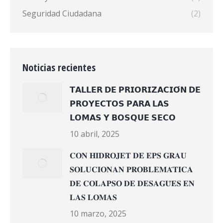
Seguridad Ciudadana
(2)
Noticias recientes
𝗧𝗔𝗟𝗟𝗘𝗥 𝗗𝗘 𝗣𝗥𝗜𝗢𝗥𝗜𝗭𝗔𝗖𝗜𝗢́𝗡 𝗗𝗘
𝗣𝗥𝗢𝗬𝗘𝗖𝗧𝗢𝗦 𝗣𝗔𝗥𝗔 𝗟𝗔𝗦
𝗟𝗢𝗠𝗔𝗦 𝗬 𝗕𝗢𝗦𝗤𝗨𝗘 𝗦𝗘𝗖𝗢
10 abril, 2025
𝐂𝐎𝐍 𝐇𝐈𝐃𝐑𝐎𝐉𝐄𝐓 𝐃𝐄 𝐄𝐏𝐒 𝐆𝐑𝐀𝐔
𝐒𝐎𝐋𝐔𝐂𝐈𝐎𝐍𝐀𝐍 𝐏𝐑𝐎𝐁𝐋𝐄𝐌𝐀́𝐓𝐈𝐂𝐀
𝐃𝐄 𝐂𝐎𝐋𝐀𝐏𝐒𝐎 𝐃𝐄 𝐃𝐄𝐒𝐀𝐆𝐔̈𝐄𝐒 𝐄𝐍
𝐋𝐀𝐒 𝐋𝐎𝐌𝐀𝐒
10 marzo, 2025