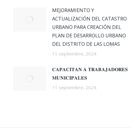
MEJORAMIENTO Y
ACTUALIZACIÓN DEL CATASTRO
URBANO PARA CREACIÓN DEL
PLAN DE DESARROLLO URBANO
DEL DISTRITO DE LAS LOMAS
11 septiembre, 2024
𝐂𝐀𝐏𝐀𝐂𝐈𝐓𝐀𝐍 𝐀 𝐓𝐑𝐀𝐁𝐀𝐉𝐀𝐃𝐎𝐑𝐄𝐒
𝐌𝐔𝐍𝐈𝐂𝐈𝐏𝐀𝐋𝐄𝐒
11 septiembre, 2024