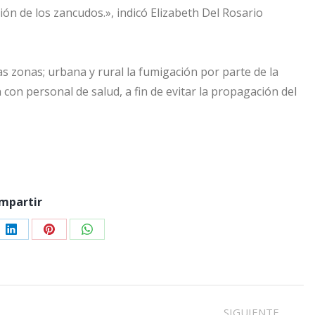
ción de los zancudos.», indicó Elizabeth Del Rosario
s zonas; urbana y rural la fumigación por parte de la
con personal de salud, a fin de evitar la propagación del
mpartir
e
Share
Share
Share
on
on
on
er
LinkedIn
Pinterest
WhatsApp
SIGUIENTE