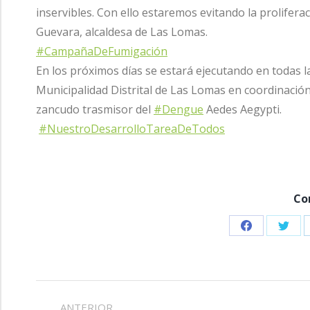
inservibles. Con ello estaremos evitando la prolifera
Guevara, alcaldesa de Las Lomas.
#CampañaDeFumigación
En los próximos días se estará ejecutando en todas la
Municipalidad Distrital de Las Lomas en coordinación 
zancudo trasmisor del
#Dengue
Aedes Aegypti.
#NuestroDesarrolloTareaDeTodos
Co
Share
Shar
on
on
Facebook
Twitt
NAVEGACIÓN
ANTERIOR