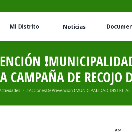
Mi Distrito
Documen
Noticias
NCIÓN ❗️MUNICIPALIDAD
A CAMPAÑA DE RECOJO D
uí:
Actividades
#AccionesDePrevención ❗️MUNICIPALIDAD DISTRITAL
Abr