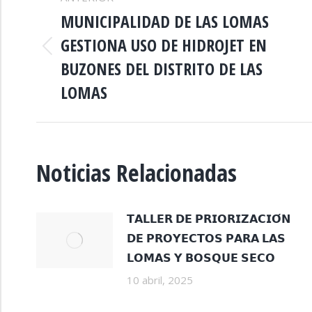
ENTRE
MUNICIPALIDAD DE LAS LOMAS
GESTIONA USO DE HIDROJET EN
PUBLICACIONES
Publicación
BUZONES DEL DISTRITO DE LAS
anterior:
LOMAS
Noticias Relacionadas
𝗧𝗔𝗟𝗟𝗘𝗥 𝗗𝗘 𝗣𝗥𝗜𝗢𝗥𝗜𝗭𝗔𝗖𝗜𝗢́𝗡
𝗗𝗘 𝗣𝗥𝗢𝗬𝗘𝗖𝗧𝗢𝗦 𝗣𝗔𝗥𝗔 𝗟𝗔𝗦
𝗟𝗢𝗠𝗔𝗦 𝗬 𝗕𝗢𝗦𝗤𝗨𝗘 𝗦𝗘𝗖𝗢
10 abril, 2025