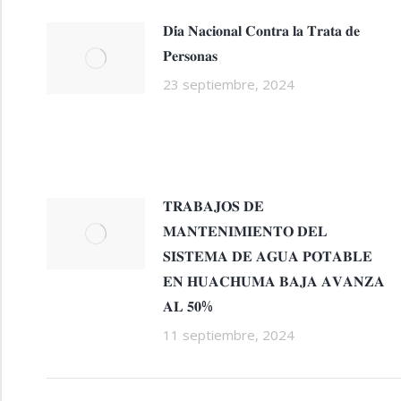
𝐃𝐢́𝐚 𝐍𝐚𝐜𝐢𝐨𝐧𝐚𝐥 𝐂𝐨𝐧𝐭𝐫𝐚 𝐥𝐚 𝐓𝐫𝐚𝐭𝐚 𝐝𝐞
𝐏𝐞𝐫𝐬𝐨𝐧𝐚𝐬
23 septiembre, 2024
𝐓𝐑𝐀𝐁𝐀𝐉𝐎𝐒 𝐃𝐄
𝐌𝐀𝐍𝐓𝐄𝐍𝐈𝐌𝐈𝐄𝐍𝐓𝐎 𝐃𝐄𝐋
𝐒𝐈𝐒𝐓𝐄𝐌𝐀 𝐃𝐄 𝐀𝐆𝐔𝐀 𝐏𝐎𝐓𝐀𝐁𝐋𝐄
𝐄𝐍 𝐇𝐔𝐀𝐂𝐇𝐔𝐌𝐀 𝐁𝐀𝐉𝐀 𝐀𝐕𝐀𝐍𝐙𝐀
𝐀𝐋 𝟓𝟎%
11 septiembre, 2024