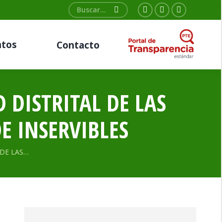
Buscar:
Facebook
Twitter
YouTube
page
page
page
tos
Contacto
opens
opens
opens
in
in
in
new
new
new
window
window
window
 DISTRITAL DE LAS
E INSERVIBLES
 DE LAS…