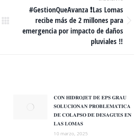
#GestionQueAvanza ❗️Las Lomas
recibe más de 2 millones para
Publicación
emergencia por impacto de daños
siguiente:
pluviales ‼️
𝐂𝐎𝐍 𝐇𝐈𝐃𝐑𝐎𝐉𝐄𝐓 𝐃𝐄 𝐄𝐏𝐒 𝐆𝐑𝐀𝐔
𝐒𝐎𝐋𝐔𝐂𝐈𝐎𝐍𝐀𝐍 𝐏𝐑𝐎𝐁𝐋𝐄𝐌𝐀́𝐓𝐈𝐂𝐀
𝐃𝐄 𝐂𝐎𝐋𝐀𝐏𝐒𝐎 𝐃𝐄 𝐃𝐄𝐒𝐀𝐆𝐔̈𝐄𝐒 𝐄𝐍
𝐋𝐀𝐒 𝐋𝐎𝐌𝐀𝐒
10 marzo, 2025