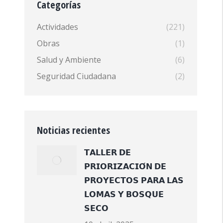
Categorías
Actividades
(221)
Obras
(1)
Salud y Ambiente
(6)
Seguridad Ciudadana
(2)
Noticias recientes
𝗧𝗔𝗟𝗟𝗘𝗥 𝗗𝗘
𝗣𝗥𝗜𝗢𝗥𝗜𝗭𝗔𝗖𝗜𝗢́𝗡 𝗗𝗘
𝗣𝗥𝗢𝗬𝗘𝗖𝗧𝗢𝗦 𝗣𝗔𝗥𝗔 𝗟𝗔𝗦
𝗟𝗢𝗠𝗔𝗦 𝗬 𝗕𝗢𝗦𝗤𝗨𝗘
𝗦𝗘𝗖𝗢