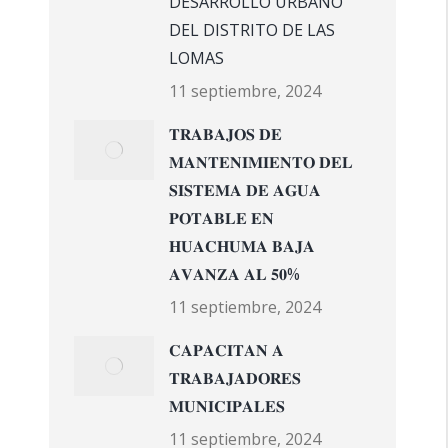
DESARROLLO URBANO
DEL DISTRITO DE LAS
LOMAS
11 septiembre, 2024
𝐓𝐑𝐀𝐁𝐀𝐉𝐎𝐒 𝐃𝐄
𝐌𝐀𝐍𝐓𝐄𝐍𝐈𝐌𝐈𝐄𝐍𝐓𝐎 𝐃𝐄𝐋
𝐒𝐈𝐒𝐓𝐄𝐌𝐀 𝐃𝐄 𝐀𝐆𝐔𝐀
𝐏𝐎𝐓𝐀𝐁𝐋𝐄 𝐄𝐍
𝐇𝐔𝐀𝐂𝐇𝐔𝐌𝐀 𝐁𝐀𝐉𝐀
𝐀𝐕𝐀𝐍𝐙𝐀 𝐀𝐋 𝟓𝟎%
11 septiembre, 2024
𝐂𝐀𝐏𝐀𝐂𝐈𝐓𝐀𝐍 𝐀
𝐓𝐑𝐀𝐁𝐀𝐉𝐀𝐃𝐎𝐑𝐄𝐒
𝐌𝐔𝐍𝐈𝐂𝐈𝐏𝐀𝐋𝐄𝐒
11 septiembre, 2024