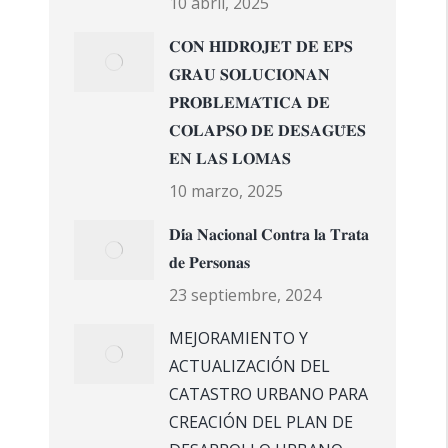
10 abril, 2025
𝐂𝐎𝐍 𝐇𝐈𝐃𝐑𝐎𝐉𝐄𝐓 𝐃𝐄 𝐄𝐏𝐒
𝐆𝐑𝐀𝐔 𝐒𝐎𝐋𝐔𝐂𝐈𝐎𝐍𝐀𝐍
𝐏𝐑𝐎𝐁𝐋𝐄𝐌𝐀́𝐓𝐈𝐂𝐀 𝐃𝐄
𝐂𝐎𝐋𝐀𝐏𝐒𝐎 𝐃𝐄 𝐃𝐄𝐒𝐀𝐆𝐔̈𝐄𝐒
𝐄𝐍 𝐋𝐀𝐒 𝐋𝐎𝐌𝐀𝐒
10 marzo, 2025
𝐃𝐢́𝐚 𝐍𝐚𝐜𝐢𝐨𝐧𝐚𝐥 𝐂𝐨𝐧𝐭𝐫𝐚 𝐥𝐚 𝐓𝐫𝐚𝐭𝐚
𝐝𝐞 𝐏𝐞𝐫𝐬𝐨𝐧𝐚𝐬
23 septiembre, 2024
MEJORAMIENTO Y
ACTUALIZACIÓN DEL
CATASTRO URBANO PARA
CREACIÓN DEL PLAN DE