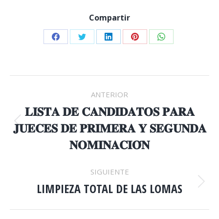
Compartir
Share
Share
Share
Share
Share
on
on
on
on
on
Facebook
Twitter
LinkedIn
Pinterest
WhatsApp
NAVEGACIÓN
ANTERIOR
ENTRE
𝐋𝐈𝐒𝐓𝐀 𝐃𝐄 𝐂𝐀𝐍𝐃𝐈𝐃𝐀𝐓𝐎𝐒 𝐏𝐀𝐑𝐀
𝐉𝐔𝐄𝐂𝐄𝐒 𝐃𝐄 𝐏𝐑𝐈𝐌𝐄𝐑𝐀 𝐘 𝐒𝐄𝐆𝐔𝐍𝐃𝐀
Publicación
PUBLICACIONES
anterior:
𝐍𝐎𝐌𝐈𝐍𝐀𝐂𝐈𝐎́𝐍
SIGUIENTE
LIMPIEZA TOTAL DE LAS LOMAS
Publicación
siguiente: