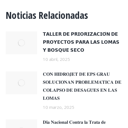
Noticias Relacionadas
𝗧𝗔𝗟𝗟𝗘𝗥 𝗗𝗘 𝗣𝗥𝗜𝗢𝗥𝗜𝗭𝗔𝗖𝗜𝗢́𝗡 𝗗𝗘
𝗣𝗥𝗢𝗬𝗘𝗖𝗧𝗢𝗦 𝗣𝗔𝗥𝗔 𝗟𝗔𝗦 𝗟𝗢𝗠𝗔𝗦
𝗬 𝗕𝗢𝗦𝗤𝗨𝗘 𝗦𝗘𝗖𝗢
10 abril, 2025
𝐂𝐎𝐍 𝐇𝐈𝐃𝐑𝐎𝐉𝐄𝐓 𝐃𝐄 𝐄𝐏𝐒 𝐆𝐑𝐀𝐔
𝐒𝐎𝐋𝐔𝐂𝐈𝐎𝐍𝐀𝐍 𝐏𝐑𝐎𝐁𝐋𝐄𝐌𝐀́𝐓𝐈𝐂𝐀 𝐃𝐄
𝐂𝐎𝐋𝐀𝐏𝐒𝐎 𝐃𝐄 𝐃𝐄𝐒𝐀𝐆𝐔̈𝐄𝐒 𝐄𝐍 𝐋𝐀𝐒
𝐋𝐎𝐌𝐀𝐒
10 marzo, 2025
𝐃𝐢́𝐚 𝐍𝐚𝐜𝐢𝐨𝐧𝐚𝐥 𝐂𝐨𝐧𝐭𝐫𝐚 𝐥𝐚 𝐓𝐫𝐚𝐭𝐚 𝐝𝐞