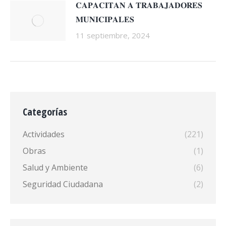
𝐂𝐀𝐏𝐀𝐂𝐈𝐓𝐀𝐍 𝐀 𝐓𝐑𝐀𝐁𝐀𝐉𝐀𝐃𝐎𝐑𝐄𝐒
𝐌𝐔𝐍𝐈𝐂𝐈𝐏𝐀𝐋𝐄𝐒
11 septiembre, 2024
Categorías
Actividades
(221)
Obras
(1)
Salud y Ambiente
(6)
Seguridad Ciudadana
(2)