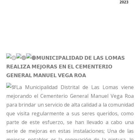
2023
𝗠𝗨𝗡𝗜𝗖𝗜𝗣𝗔𝗟𝗜𝗗𝗔𝗗 𝗗𝗘 𝗟𝗔𝗦 𝗟𝗢𝗠𝗔𝗦
𝗥𝗘𝗔𝗟𝗜𝗭𝗔 𝗠𝗘𝗝𝗢𝗥𝗔𝗦 𝗘𝗡 𝗘𝗟 𝗖𝗘𝗠𝗘𝗡𝗧𝗘𝗥𝗜𝗢
𝗚𝗘𝗡𝗘𝗥𝗔𝗟 𝗠𝗔𝗡𝗨𝗘𝗟 𝗩𝗘𝗚𝗔 𝗥𝗢𝗔
La Municipalidad Distrital de Las Lomas viene
mejorando el Cementerio General Manuel Vega Roa
para brindar un servicio de alta calidad a la comunidad
que visita regularmente a sus seres queridos, como
parte de este esfuerzo, se han llevado a cabo una
serie de mejoras en estas instalaciones; Una de las
mejoras notables es la renovación de la pintura, lo