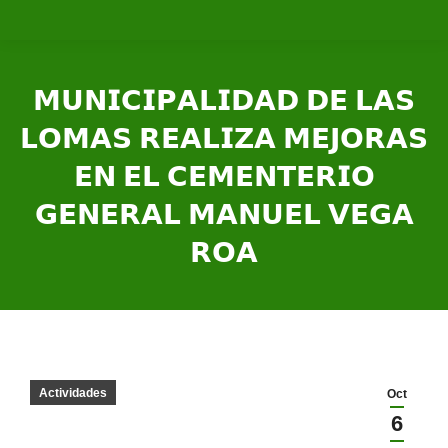
𝗠𝗨𝗡𝗜𝗖𝗜𝗣𝗔𝗟𝗜𝗗𝗔𝗗 𝗗𝗘 𝗟𝗔𝗦
𝗟𝗢𝗠𝗔𝗦 𝗥𝗘𝗔𝗟𝗜𝗭𝗔 𝗠𝗘𝗝𝗢𝗥𝗔𝗦
𝗘𝗡 𝗘𝗟 𝗖𝗘𝗠𝗘𝗡𝗧𝗘𝗥𝗜𝗢
𝗚𝗘𝗡𝗘𝗥𝗔𝗟 𝗠𝗔𝗡𝗨𝗘𝗟 𝗩𝗘𝗚𝗔
𝗥𝗢𝗔
Estás aquí:
Actividades
Oct
6