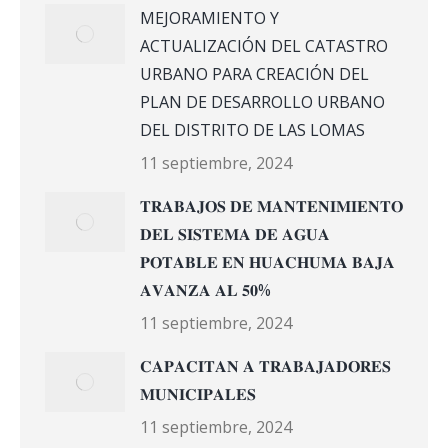
MEJORAMIENTO Y
ACTUALIZACIÓN DEL CATASTRO
URBANO PARA CREACIÓN DEL
PLAN DE DESARROLLO URBANO
DEL DISTRITO DE LAS LOMAS
11 septiembre, 2024
𝐓𝐑𝐀𝐁𝐀𝐉𝐎𝐒 𝐃𝐄 𝐌𝐀𝐍𝐓𝐄𝐍𝐈𝐌𝐈𝐄𝐍𝐓𝐎
𝐃𝐄𝐋 𝐒𝐈𝐒𝐓𝐄𝐌𝐀 𝐃𝐄 𝐀𝐆𝐔𝐀
𝐏𝐎𝐓𝐀𝐁𝐋𝐄 𝐄𝐍 𝐇𝐔𝐀𝐂𝐇𝐔𝐌𝐀 𝐁𝐀𝐉𝐀
𝐀𝐕𝐀𝐍𝐙𝐀 𝐀𝐋 𝟓𝟎%
11 septiembre, 2024
𝐂𝐀𝐏𝐀𝐂𝐈𝐓𝐀𝐍 𝐀 𝐓𝐑𝐀𝐁𝐀𝐉𝐀𝐃𝐎𝐑𝐄𝐒
𝐌𝐔𝐍𝐈𝐂𝐈𝐏𝐀𝐋𝐄𝐒
11 septiembre, 2024