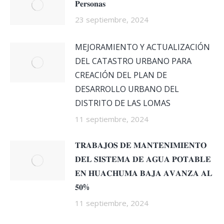
𝐏𝐞𝐫𝐬𝐨𝐧𝐚𝐬
23 septiembre, 2024
MEJORAMIENTO Y ACTUALIZACIÓN
DEL CATASTRO URBANO PARA
CREACIÓN DEL PLAN DE
DESARROLLO URBANO DEL
DISTRITO DE LAS LOMAS
11 septiembre, 2024
𝐓𝐑𝐀𝐁𝐀𝐉𝐎𝐒 𝐃𝐄 𝐌𝐀𝐍𝐓𝐄𝐍𝐈𝐌𝐈𝐄𝐍𝐓𝐎
𝐃𝐄𝐋 𝐒𝐈𝐒𝐓𝐄𝐌𝐀 𝐃𝐄 𝐀𝐆𝐔𝐀 𝐏𝐎𝐓𝐀𝐁𝐋𝐄
𝐄𝐍 𝐇𝐔𝐀𝐂𝐇𝐔𝐌𝐀 𝐁𝐀𝐉𝐀 𝐀𝐕𝐀𝐍𝐙𝐀 𝐀𝐋
𝟓𝟎%
11 septiembre, 2024