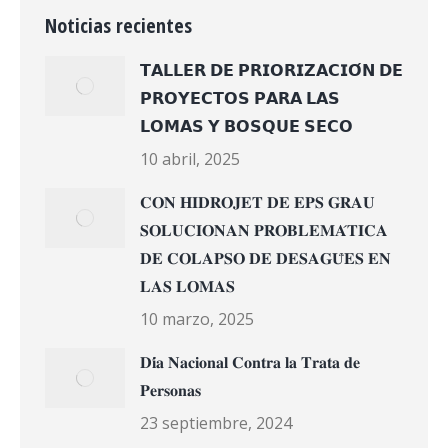
Noticias recientes
𝗧𝗔𝗟𝗟𝗘𝗥 𝗗𝗘 𝗣𝗥𝗜𝗢𝗥𝗜𝗭𝗔𝗖𝗜𝗢́𝗡 𝗗𝗘
𝗣𝗥𝗢𝗬𝗘𝗖𝗧𝗢𝗦 𝗣𝗔𝗥𝗔 𝗟𝗔𝗦
𝗟𝗢𝗠𝗔𝗦 𝗬 𝗕𝗢𝗦𝗤𝗨𝗘 𝗦𝗘𝗖𝗢
10 abril, 2025
𝐂𝐎𝐍 𝐇𝐈𝐃𝐑𝐎𝐉𝐄𝐓 𝐃𝐄 𝐄𝐏𝐒 𝐆𝐑𝐀𝐔
𝐒𝐎𝐋𝐔𝐂𝐈𝐎𝐍𝐀𝐍 𝐏𝐑𝐎𝐁𝐋𝐄𝐌𝐀́𝐓𝐈𝐂𝐀
𝐃𝐄 𝐂𝐎𝐋𝐀𝐏𝐒𝐎 𝐃𝐄 𝐃𝐄𝐒𝐀𝐆𝐔̈𝐄𝐒 𝐄𝐍
𝐋𝐀𝐒 𝐋𝐎𝐌𝐀𝐒
10 marzo, 2025
𝐃𝐢́𝐚 𝐍𝐚𝐜𝐢𝐨𝐧𝐚𝐥 𝐂𝐨𝐧𝐭𝐫𝐚 𝐥𝐚 𝐓𝐫𝐚𝐭𝐚 𝐝𝐞
𝐏𝐞𝐫𝐬𝐨𝐧𝐚𝐬
23 septiembre, 2024