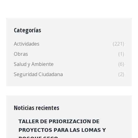
Categorías
Actividades
(221)
Obras
(1)
Salud y Ambiente
(6)
Seguridad Ciudadana
(2)
Noticias recientes
𝗧𝗔𝗟𝗟𝗘𝗥 𝗗𝗘 𝗣𝗥𝗜𝗢𝗥𝗜𝗭𝗔𝗖𝗜𝗢́𝗡 𝗗𝗘
𝗣𝗥𝗢𝗬𝗘𝗖𝗧𝗢𝗦 𝗣𝗔𝗥𝗔 𝗟𝗔𝗦 𝗟𝗢𝗠𝗔𝗦 𝗬