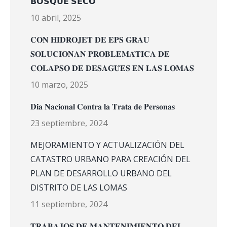
𝗕𝗢𝗦𝗤𝗨𝗘 𝗦𝗘𝗖𝗢
10 abril, 2025
𝐂𝐎𝐍 𝐇𝐈𝐃𝐑𝐎𝐉𝐄𝐓 𝐃𝐄 𝐄𝐏𝐒 𝐆𝐑𝐀𝐔
𝐒𝐎𝐋𝐔𝐂𝐈𝐎𝐍𝐀𝐍 𝐏𝐑𝐎𝐁𝐋𝐄𝐌𝐀́𝐓𝐈𝐂𝐀 𝐃𝐄
𝐂𝐎𝐋𝐀𝐏𝐒𝐎 𝐃𝐄 𝐃𝐄𝐒𝐀𝐆𝐔̈𝐄𝐒 𝐄𝐍 𝐋𝐀𝐒 𝐋𝐎𝐌𝐀𝐒
10 marzo, 2025
𝐃𝐢́𝐚 𝐍𝐚𝐜𝐢𝐨𝐧𝐚𝐥 𝐂𝐨𝐧𝐭𝐫𝐚 𝐥𝐚 𝐓𝐫𝐚𝐭𝐚 𝐝𝐞 𝐏𝐞𝐫𝐬𝐨𝐧𝐚𝐬
23 septiembre, 2024
MEJORAMIENTO Y ACTUALIZACIÓN DEL
CATASTRO URBANO PARA CREACIÓN DEL
PLAN DE DESARROLLO URBANO DEL
DISTRITO DE LAS LOMAS
11 septiembre, 2024
𝐓𝐑𝐀𝐁𝐀𝐉𝐎𝐒 𝐃𝐄 𝐌𝐀𝐍𝐓𝐄𝐍𝐈𝐌𝐈𝐄𝐍𝐓𝐎 𝐃𝐄𝐋