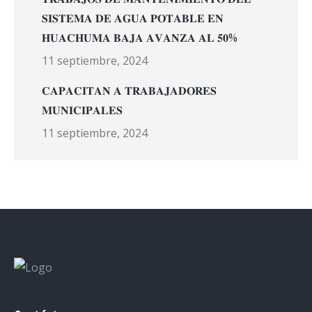
𝐒𝐈𝐒𝐓𝐄𝐌𝐀 𝐃𝐄 𝐀𝐆𝐔𝐀 𝐏𝐎𝐓𝐀𝐁𝐋𝐄 𝐄𝐍
𝐇𝐔𝐀𝐂𝐇𝐔𝐌𝐀 𝐁𝐀𝐉𝐀 𝐀𝐕𝐀𝐍𝐙𝐀 𝐀𝐋 𝟓𝟎%
11 septiembre, 2024
𝐂𝐀𝐏𝐀𝐂𝐈𝐓𝐀𝐍 𝐀 𝐓𝐑𝐀𝐁𝐀𝐉𝐀𝐃𝐎𝐑𝐄𝐒
𝐌𝐔𝐍𝐈𝐂𝐈𝐏𝐀𝐋𝐄𝐒
11 septiembre, 2024