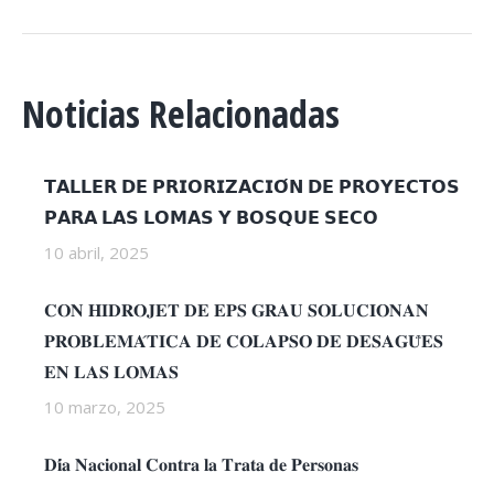
Noticias Relacionadas
𝗧𝗔𝗟𝗟𝗘𝗥 𝗗𝗘 𝗣𝗥𝗜𝗢𝗥𝗜𝗭𝗔𝗖𝗜𝗢́𝗡 𝗗𝗘 𝗣𝗥𝗢𝗬𝗘𝗖𝗧𝗢𝗦
𝗣𝗔𝗥𝗔 𝗟𝗔𝗦 𝗟𝗢𝗠𝗔𝗦 𝗬 𝗕𝗢𝗦𝗤𝗨𝗘 𝗦𝗘𝗖𝗢
10 abril, 2025
𝐂𝐎𝐍 𝐇𝐈𝐃𝐑𝐎𝐉𝐄𝐓 𝐃𝐄 𝐄𝐏𝐒 𝐆𝐑𝐀𝐔 𝐒𝐎𝐋𝐔𝐂𝐈𝐎𝐍𝐀𝐍
𝐏𝐑𝐎𝐁𝐋𝐄𝐌𝐀́𝐓𝐈𝐂𝐀 𝐃𝐄 𝐂𝐎𝐋𝐀𝐏𝐒𝐎 𝐃𝐄 𝐃𝐄𝐒𝐀𝐆𝐔̈𝐄𝐒
𝐄𝐍 𝐋𝐀𝐒 𝐋𝐎𝐌𝐀𝐒
10 marzo, 2025
𝐃𝐢́𝐚 𝐍𝐚𝐜𝐢𝐨𝐧𝐚𝐥 𝐂𝐨𝐧𝐭𝐫𝐚 𝐥𝐚 𝐓𝐫𝐚𝐭𝐚 𝐝𝐞 𝐏𝐞𝐫𝐬𝐨𝐧𝐚𝐬