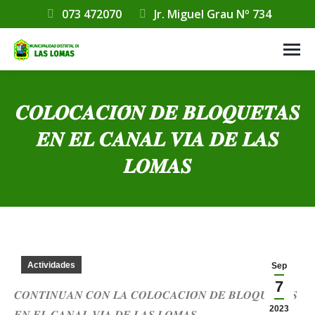
073 472070
Jr. Miguel Grau Nº 734
𝑪𝑶𝑳𝑶𝑪𝑨𝑪𝑰𝑶́𝑵 𝑫𝑬 𝑩𝑳𝑶𝑸𝑼𝑬𝑻𝑨𝑺
𝑬𝑵 𝑬𝑳 𝑪𝑨𝑵𝑨𝑳 𝑽𝑰́𝑨 𝑫𝑬 𝑳𝑨𝑺
𝑳𝑶𝑴𝑨𝑺
Estás aquí:
Actividades
Sep
7
𝑪𝑶𝑵𝑻𝑰𝑵𝑼́𝑨𝑵 𝑪𝑶𝑵 𝑳𝑨 𝑪𝑶𝑳𝑶𝑪𝑨𝑪𝑰𝑶́𝑵 𝑫𝑬 𝑩𝑳𝑶𝑸𝑼𝑬𝑻𝑨𝑺
2023
𝑬𝑵 𝑬𝑳 𝑪𝑨𝑵𝑨𝑳 𝑽𝑰́𝑨 𝑫𝑬 𝑳𝑨𝑺 𝑳𝑶𝑴𝑨𝑺