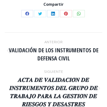
Compartir
Share
Share
Share
Share
Share
on
on
on
on
on
Facebook
Twitter
LinkedIn
Pinterest
WhatsApp
NAVEGACIÓN
ANTERIOR
ENTRE
VALIDACIÓN DE LOS INSTRUMENTOS DE
Publicación
DEFENSA CIVIL
anterior:
PUBLICACIONES
SIGUIENTE
𝑨𝑪𝑻𝑨 𝑫𝑬 𝑽𝑨𝑳𝑰𝑫𝑨𝑪𝑰𝑶́𝑵 𝑫𝑬
𝑰𝑵𝑺𝑻𝑹𝑼𝑴𝑬𝑵𝑻𝑶𝑺 𝑫𝑬𝑳 𝑮𝑹𝑼𝑷𝑶 𝑫𝑬
Publicación
𝑻𝑹𝑨𝑩𝑨𝑱𝑶 𝑷𝑨𝑹𝑨 𝑳𝑨 𝑮𝑬𝑺𝑻𝑰𝑶́𝑵 𝑫𝑬
siguiente:
𝑹𝑰𝑬𝑺𝑮𝑶𝑺 𝒀 𝑫𝑬𝑺𝑨𝑺𝑻𝑹𝑬𝑺