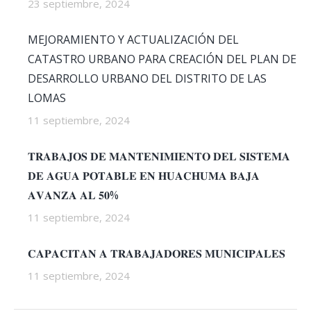
23 septiembre, 2024
MEJORAMIENTO Y ACTUALIZACIÓN DEL
CATASTRO URBANO PARA CREACIÓN DEL PLAN DE
DESARROLLO URBANO DEL DISTRITO DE LAS
LOMAS
11 septiembre, 2024
𝐓𝐑𝐀𝐁𝐀𝐉𝐎𝐒 𝐃𝐄 𝐌𝐀𝐍𝐓𝐄𝐍𝐈𝐌𝐈𝐄𝐍𝐓𝐎 𝐃𝐄𝐋 𝐒𝐈𝐒𝐓𝐄𝐌𝐀
𝐃𝐄 𝐀𝐆𝐔𝐀 𝐏𝐎𝐓𝐀𝐁𝐋𝐄 𝐄𝐍 𝐇𝐔𝐀𝐂𝐇𝐔𝐌𝐀 𝐁𝐀𝐉𝐀
𝐀𝐕𝐀𝐍𝐙𝐀 𝐀𝐋 𝟓𝟎%
11 septiembre, 2024
𝐂𝐀𝐏𝐀𝐂𝐈𝐓𝐀𝐍 𝐀 𝐓𝐑𝐀𝐁𝐀𝐉𝐀𝐃𝐎𝐑𝐄𝐒 𝐌𝐔𝐍𝐈𝐂𝐈𝐏𝐀𝐋𝐄𝐒
11 septiembre, 2024