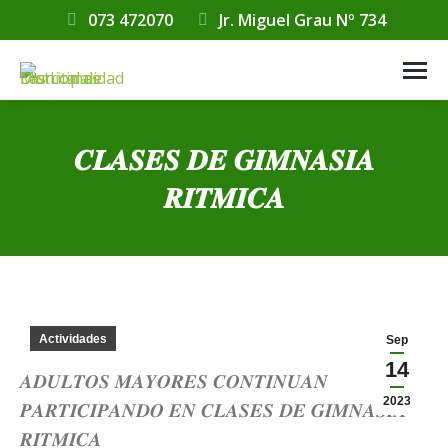
073 472070
Jr. Miguel Grau Nº 734
𝑪𝑳𝑨𝑺𝑬𝑺 𝑫𝑬 𝑮𝑰𝑴𝑵𝑨𝑺𝑰𝑨
𝑹𝑰́𝑻𝑴𝑰𝑪𝑨
Estás aquí:
Actividades
Sep
14
𝑨𝑫𝑼𝑳𝑻𝑶𝑺 𝑴𝑨𝒀𝑶𝑹𝑬𝑺 𝑪𝑶𝑵𝑻𝑰𝑵𝑼𝑨𝑵
2023
𝑷𝑨𝑹𝑻𝑰𝑪𝑰𝑷𝑨𝑵𝑫𝑶 𝑬𝑵 𝑪𝑳𝑨𝑺𝑬𝑺 𝑫𝑬 𝑮𝑰𝑴𝑵𝑨𝑺𝑰𝑨
𝑹𝑰́𝑻𝑴𝑰𝑪𝑨