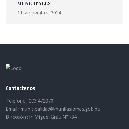
𝐌𝐔𝐍𝐈𝐂𝐈𝐏𝐀𝐋𝐄𝐒
11 septiembre, 2024
Contáctenos
Telefono : 073 472070
Email : municipalidad@munilaslomas.gob.pe
Dirección : Jr. Miguel Grau Nº 734