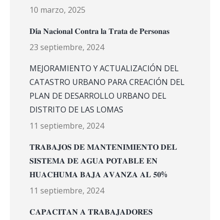
10 marzo, 2025
𝐃𝐢́𝐚 𝐍𝐚𝐜𝐢𝐨𝐧𝐚𝐥 𝐂𝐨𝐧𝐭𝐫𝐚 𝐥𝐚 𝐓𝐫𝐚𝐭𝐚 𝐝𝐞 𝐏𝐞𝐫𝐬𝐨𝐧𝐚𝐬
23 septiembre, 2024
MEJORAMIENTO Y ACTUALIZACIÓN DEL
CATASTRO URBANO PARA CREACIÓN DEL
PLAN DE DESARROLLO URBANO DEL
DISTRITO DE LAS LOMAS
11 septiembre, 2024
𝐓𝐑𝐀𝐁𝐀𝐉𝐎𝐒 𝐃𝐄 𝐌𝐀𝐍𝐓𝐄𝐍𝐈𝐌𝐈𝐄𝐍𝐓𝐎 𝐃𝐄𝐋
𝐒𝐈𝐒𝐓𝐄𝐌𝐀 𝐃𝐄 𝐀𝐆𝐔𝐀 𝐏𝐎𝐓𝐀𝐁𝐋𝐄 𝐄𝐍
𝐇𝐔𝐀𝐂𝐇𝐔𝐌𝐀 𝐁𝐀𝐉𝐀 𝐀𝐕𝐀𝐍𝐙𝐀 𝐀𝐋 𝟓𝟎%
11 septiembre, 2024
𝐂𝐀𝐏𝐀𝐂𝐈𝐓𝐀𝐍 𝐀 𝐓𝐑𝐀𝐁𝐀𝐉𝐀𝐃𝐎𝐑𝐄𝐒