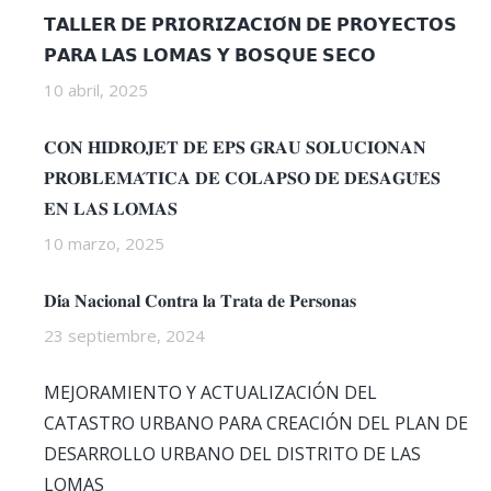
𝗧𝗔𝗟𝗟𝗘𝗥 𝗗𝗘 𝗣𝗥𝗜𝗢𝗥𝗜𝗭𝗔𝗖𝗜𝗢́𝗡 𝗗𝗘 𝗣𝗥𝗢𝗬𝗘𝗖𝗧𝗢𝗦
𝗣𝗔𝗥𝗔 𝗟𝗔𝗦 𝗟𝗢𝗠𝗔𝗦 𝗬 𝗕𝗢𝗦𝗤𝗨𝗘 𝗦𝗘𝗖𝗢
10 abril, 2025
𝐂𝐎𝐍 𝐇𝐈𝐃𝐑𝐎𝐉𝐄𝐓 𝐃𝐄 𝐄𝐏𝐒 𝐆𝐑𝐀𝐔 𝐒𝐎𝐋𝐔𝐂𝐈𝐎𝐍𝐀𝐍
𝐏𝐑𝐎𝐁𝐋𝐄𝐌𝐀́𝐓𝐈𝐂𝐀 𝐃𝐄 𝐂𝐎𝐋𝐀𝐏𝐒𝐎 𝐃𝐄 𝐃𝐄𝐒𝐀𝐆𝐔̈𝐄𝐒
𝐄𝐍 𝐋𝐀𝐒 𝐋𝐎𝐌𝐀𝐒
10 marzo, 2025
𝐃𝐢́𝐚 𝐍𝐚𝐜𝐢𝐨𝐧𝐚𝐥 𝐂𝐨𝐧𝐭𝐫𝐚 𝐥𝐚 𝐓𝐫𝐚𝐭𝐚 𝐝𝐞 𝐏𝐞𝐫𝐬𝐨𝐧𝐚𝐬
23 septiembre, 2024
MEJORAMIENTO Y ACTUALIZACIÓN DEL
CATASTRO URBANO PARA CREACIÓN DEL PLAN DE
DESARROLLO URBANO DEL DISTRITO DE LAS
LOMAS