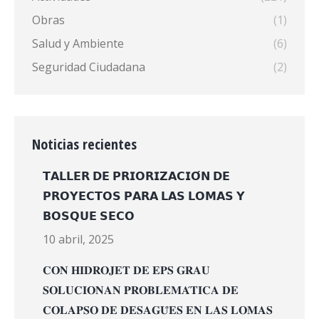
Obras
(1)
Salud y Ambiente
(6)
Seguridad Ciudadana
(2)
Noticias recientes
𝗧𝗔𝗟𝗟𝗘𝗥 𝗗𝗘 𝗣𝗥𝗜𝗢𝗥𝗜𝗭𝗔𝗖𝗜𝗢́𝗡 𝗗𝗘
𝗣𝗥𝗢𝗬𝗘𝗖𝗧𝗢𝗦 𝗣𝗔𝗥𝗔 𝗟𝗔𝗦 𝗟𝗢𝗠𝗔𝗦 𝗬
𝗕𝗢𝗦𝗤𝗨𝗘 𝗦𝗘𝗖𝗢
10 abril, 2025
𝐂𝐎𝐍 𝐇𝐈𝐃𝐑𝐎𝐉𝐄𝐓 𝐃𝐄 𝐄𝐏𝐒 𝐆𝐑𝐀𝐔
𝐒𝐎𝐋𝐔𝐂𝐈𝐎𝐍𝐀𝐍 𝐏𝐑𝐎𝐁𝐋𝐄𝐌𝐀́𝐓𝐈𝐂𝐀 𝐃𝐄
𝐂𝐎𝐋𝐀𝐏𝐒𝐎 𝐃𝐄 𝐃𝐄𝐒𝐀𝐆𝐔̈𝐄𝐒 𝐄𝐍 𝐋𝐀𝐒 𝐋𝐎𝐌𝐀𝐒