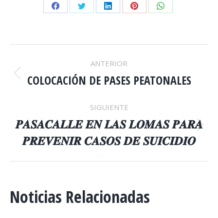
Share
Share
Share
Share
Share
on
on
on
on
on
Facebook
Twitter
LinkedIn
Pinterest
WhatsApp
NAVEGACIÓN
ANTERIOR
ENTRE
COLOCACIÓN DE PASES PEATONALES
Publicación
anterior:
PUBLICACIONES
SIGUIENTE
𝑷𝑨𝑺𝑨𝑪𝑨𝑳𝑳𝑬 𝑬𝑵 𝑳𝑨𝑺 𝑳𝑶𝑴𝑨𝑺 𝑷𝑨𝑹𝑨
Publicación
𝑷𝑹𝑬𝑽𝑬𝑵𝑰𝑹 𝑪𝑨𝑺𝑶𝑺 𝑫𝑬 𝑺𝑼𝑰𝑪𝑰𝑫𝑰𝑶
siguiente:
Noticias Relacionadas