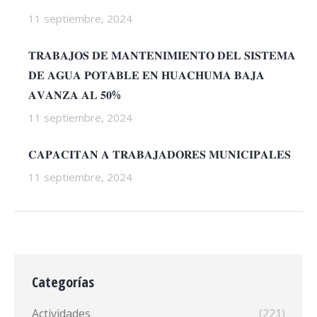
11 septiembre, 2024
𝐓𝐑𝐀𝐁𝐀𝐉𝐎𝐒 𝐃𝐄 𝐌𝐀𝐍𝐓𝐄𝐍𝐈𝐌𝐈𝐄𝐍𝐓𝐎 𝐃𝐄𝐋 𝐒𝐈𝐒𝐓𝐄𝐌𝐀
𝐃𝐄 𝐀𝐆𝐔𝐀 𝐏𝐎𝐓𝐀𝐁𝐋𝐄 𝐄𝐍 𝐇𝐔𝐀𝐂𝐇𝐔𝐌𝐀 𝐁𝐀𝐉𝐀
𝐀𝐕𝐀𝐍𝐙𝐀 𝐀𝐋 𝟓𝟎%
11 septiembre, 2024
𝐂𝐀𝐏𝐀𝐂𝐈𝐓𝐀𝐍 𝐀 𝐓𝐑𝐀𝐁𝐀𝐉𝐀𝐃𝐎𝐑𝐄𝐒 𝐌𝐔𝐍𝐈𝐂𝐈𝐏𝐀𝐋𝐄𝐒
11 septiembre, 2024
Categorías
Actividades
(221)