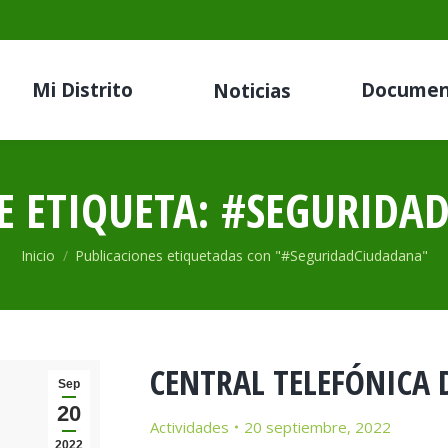
Mi Distrito
Documen
Noticias
E ETIQUETA:
#SEGURIDA
Estás aquí:
Inicio
Publicaciones etiquetadas con "#SeguridadCiudadana"
CENTRAL TELEFÓNICA 
Sep
20
Actividades
20 septiembre, 2022
2022