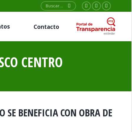
Buscar:
Facebook
Twitter
YouTube
page
page
page
tos
Contacto
opens
opens
opens
in
in
in
new
new
new
window
window
window
SCO CENTRO
O SE BENEFICIA CON OBRA DE