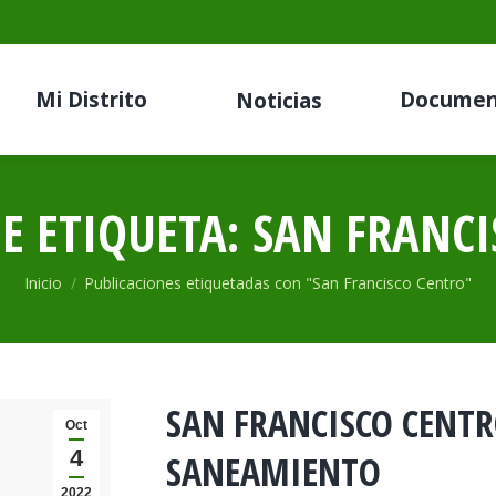
Mi Distrito
Documen
Noticias
E ETIQUETA:
SAN FRANCI
Estás aquí:
Inicio
Publicaciones etiquetadas con "San Francisco Centro"
SAN FRANCISCO CENTR
Oct
4
SANEAMIENTO
2022