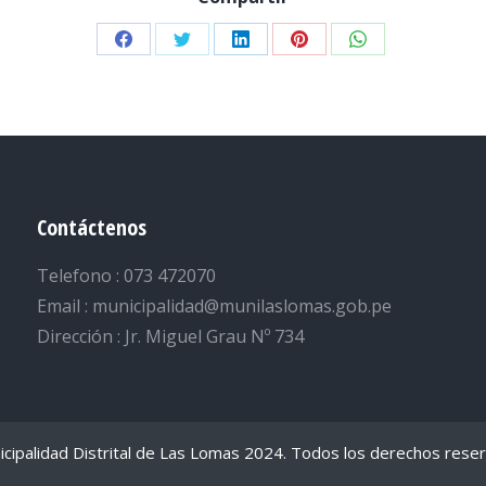
Share
Share
Share
Share
Share
on
on
on
on
on
Facebook
Twitter
LinkedIn
Pinterest
WhatsApp
Contáctenos
Telefono : 073 472070
Email : municipalidad@munilaslomas.gob.pe
Dirección : Jr. Miguel Grau Nº 734
cipalidad Distrital de Las Lomas 2024. Todos los derechos rese