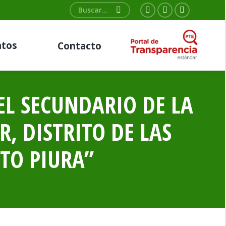
Buscar:
Facebook
Twitter
YouTube
page
page
page
tos
Contacto
opens
opens
opens
in
in
in
new
new
new
window
window
window
EL SECUNDARIO DE LA
, DISTRITO DE LAS
TO PIURA”