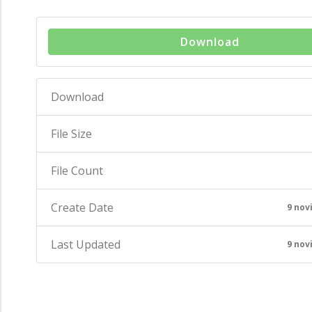
Download
Download
File Size
File Count
Create Date
9 nov
Last Updated
9 nov