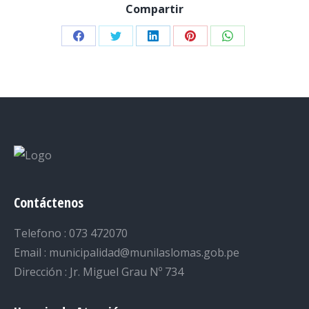
Compartir
Share
Share
Share
Share
Share
on
on
on
on
on
Facebook
Twitter
LinkedIn
Pinterest
WhatsApp
Contáctenos
Telefono : 073 472070
Email : municipalidad@munilaslomas.gob.pe
Dirección : Jr. Miguel Grau Nº 734